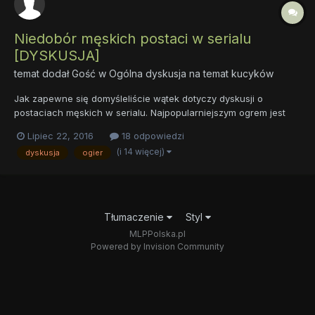
Niedobór męskich postaci w serialu
[DYSKUSJA]
temat dodał Gość w
Ogólna dyskusja na temat kucyków
Jak zapewne się domyśleliście wątek dotyczy dyskusji o
postaciach męskich w serialu. Najpopularniejszym ogrem jest
zdecydowanie Big Macintosh. Poświęcono mu nawet jeden
Lipiec 22, 2016
18 odpowiedzi
odcinek (Brotherhooves Social) w języku Polskim Siostrzany
(i 14 więcej)
dyskusja
ogier
Turniej. Przedstawiono go tam w taki, obrzydliwy sposób:...
Tłumaczenie
Styl
MLPPolska.pl
Powered by Invision Community