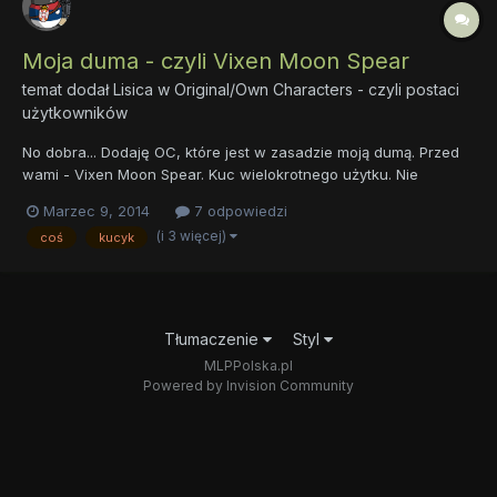
Moja duma - czyli Vixen Moon Spear
temat dodał
Lisica
w
Original/Own Characters - czyli postaci
użytkowników
No dobra... Dodaję OC, które jest w zasadzie moją dumą. Przed
wami - Vixen Moon Spear. Kuc wielokrotnego użytku. Nie
dziwcie się więc, że OC w kilku miejscach się różni od tych
Marzec 9, 2014
7 odpowiedzi
Vixen jakie podawałam do sesji ect. ja po prostu staram się ją
(i 3 więcej)
coś
kucyk
dopasować do tego gdzie ją zapisuję. *Tabum-tsssss*...
Tłumaczenie
Styl
MLPPolska.pl
Powered by Invision Community