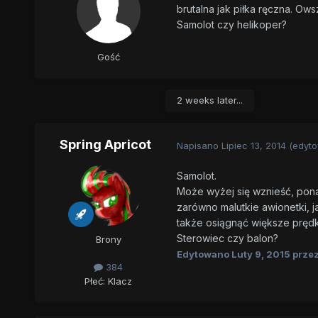
brutalna jak piłka ręczna. Ow
Samolot czy helikoper?
Gość
2 weeks later...
Spring Apricot
Napisano
Lipiec 13, 2014
(edyt
Samolot.
Może wyżej się wznieść, ponad
zarówno malutkie awionetki, j
także osiągnąć większe prędk
Sterowiec czy balon?
Brony
Edytowano
Luty 9, 2015
przez
384
Płeć:
Klacz