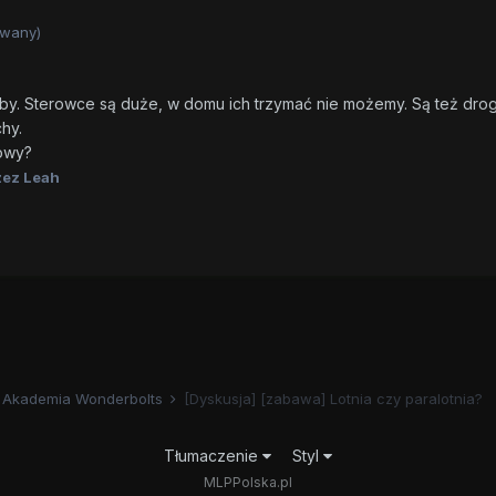
owany)
y. Sterowce są duże, w domu ich trzymać nie możemy. Są też drogie
hy.
kowy?
ez Leah
Akademia Wonderbolts
[Dyskusja] [zabawa] Lotnia czy paralotnia?
Tłumaczenie
Styl
MLPPolska.pl