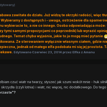
dytowany)
zabawa zawitała do działu. Już widzę te okrzyki radości, więc t
ybieramy z dostępnych i - uwaga, ostrzeżenie dla spamerów 
u wybieracie to, a nie co innego. Osoba odpowiadająca może: t
y tymi samymi propozycjami co poprzednik) lub wyrazić opinię
udnego. Temat chyba wyjaśnia, jakie to ja mogę mieć pytanie
plikowana. Ze sterowaniem wyłącznie własnym ciałem, gdzie ni
pieczna, jednak od małego elfa podobała mi się jej prostota. 
iekawe.
Edytowano
Czerwiec 23, 2014
przez Elfka z Amanu
lbiam czuć wiatr na twarzy, słyszeć jak szumi wokół mnie - huk siln
 skrzydła (czyli lotnia) i wiatr, nic więcej, nic dodatkowego. Do tego 
órzaste"?