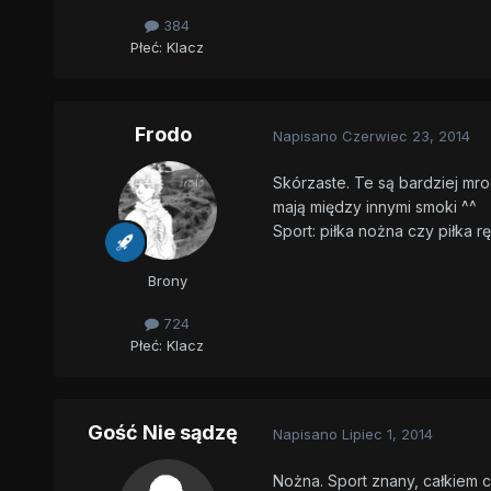
384
Płeć:
Klacz
Frodo
Napisano
Czerwiec 23, 2014
Skórzaste. Te są bardziej mroc
mają między innymi smoki ^^
Sport: piłka nożna czy piłka r
Brony
724
Płeć:
Klacz
Gość Nie sądzę
Napisano
Lipiec 1, 2014
Nożna. Sport znany, całkiem c