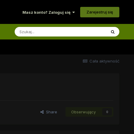
Zarejestruj się
Masz konto? Zaloguj się
Cała aktywność
Share
Obserwujący
0