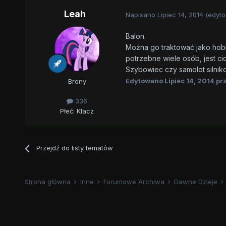
Leah
Napisano
Lipiec 14, 2014
(edyt
Balon.
Można go traktować jako hobb
potrzebne wiele osób, jest cic
Szybowiec czy samolot silni
Edytowano
Lipiec 14, 2014
prz
Brony
336
Płeć:
Klacz
Przejdź do listy tematów
Strona główna
Inne
Forumowe Archiwa
Dawne Dzieje