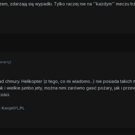
szem, zdarzają się wypadki. Tylko raczej nie na ''każdym'' meczu tr
owany)
 chmury. Helikopter (z tego, co mi wiadomo...) nie posiada takich m
ak i wielkie jumbo jety, można nimi zarówno gasić pożary, jak i prze
ości.
 Kacpi01_PL