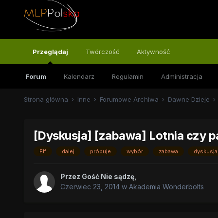
Przeglądaj
Twórczość
Aktywność
Forum
Kalendarz
Regulamin
Administracja
Strona główna
Inne
Forumowe Archiwa
Dawne Dzieje
[Dyskusja] [zabawa] Lotnia czy p
Elf
dalej
próbuje
wybór
zabawa
dyskusja
Przez
Gość Nie sądzę
,
Czerwiec 23, 2014
w
Akademia Wonderbolts