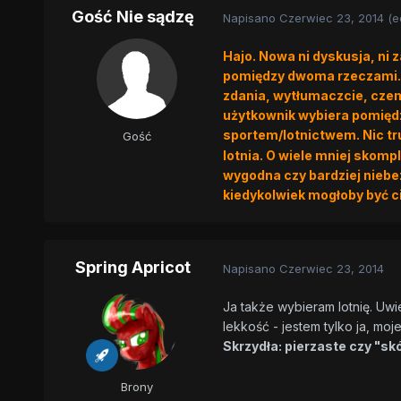
Gość Nie sądzę
Napisano
Czerwiec 23, 2014
(e
Hajo. Nowa ni dyskusja, ni 
pomiędzy dwoma rzeczami. W
zdania, wytłumaczcie, czem
użytkownik wybiera pomiędz
sportem/lotnictwem. Nic tr
Gość
lotnia. O wiele mniej skom
wygodna czy bardziej niebez
kiedykolwiek mogłoby być c
Spring Apricot
Napisano
Czerwiec 23, 2014
Ja także wybieram lotnię. Uwie
lekkość - jestem tylko ja, moje
Skrzydła: pierzaste czy "sk
Brony