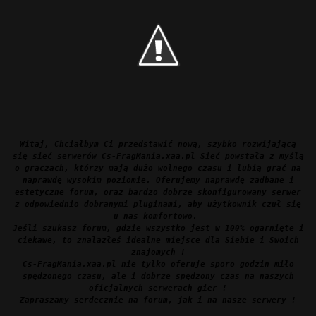
Witaj, Chciałbym Ci przedstawić nową, szybko rozwijającą
się sieć serwerów Cs-FragMania.xaa.pl Sieć powstała z myślą
o graczach, którzy mają dużo wolnego czasu i lubią grać na
naprawdę wysokim poziomie. Oferujemy naprawdę zadbane i
estetyczne forum, oraz bardzo dobrze skonfigurowany serwer
z odpowiednio dobranymi pluginami, aby użytkownik czuł się
u nas komfortowo.
Jeśli szukasz forum, gdzie wszystko jest w 100% ogarnięte i
ciekawe, to znalazłeś idealne miejsce dla Siebie i Swoich
znajomych !
Cs-FragMania.xaa.pl nie tylko oferuje sporo godzin miło
spędzonego czasu, ale i dobrze spędzony czas na naszych
oficjalnych serwerach gier !
Zapraszamy serdecznie na forum, jak i na nasze serwery !