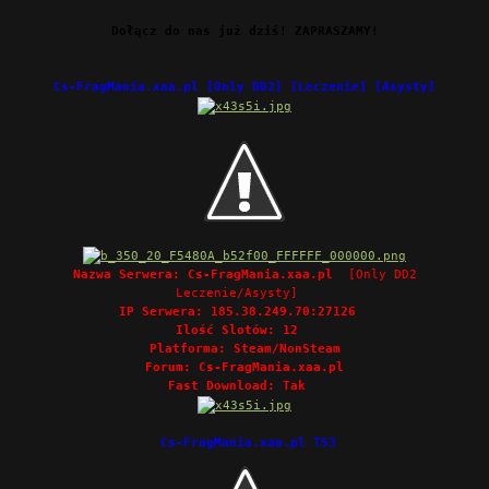
Dołącz do nas już dziś! ZAPRASZAMY!
Cs-FragMania.xaa.pl [Only DD2] [Leczenie] [Asysty]
Nazwa Serwera:
Cs-FragMania.xaa.pl
[Only DD2
Leczenie/Asysty]
IP Serwera:
185.38.249.70:27126
Ilość Slotów:
12
Platforma:
Steam/NonSteam
Forum: Cs-FragMania.xaa.pl
Fast Download:
Tak
Cs-FragMania.xaa.pl TS3