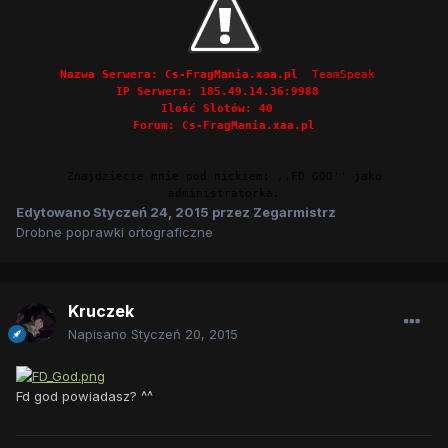
Nazwa Serwera:
Cs-FragMania.xaa.pl
TeamSpeak
IP Serwera:
185.49.14.36:9988
Ilość Slotów:
40
Forum: Cs-FragMania.xaa.pl
Znajdziecie mnie pod nickiem: ,,FD GOD'' jako
administratorka.
Edytowano
Styczeń 24, 2015
przez Zegarmistrz
Drobne poprawki ortograficzne
Kruczek
Napisano
Styczeń 20, 2015
Fd god powiadasz? ^^