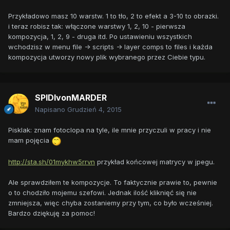
Przykładowo masz 10 warstw. 1 to tło, 2 to efekt a 3-10 to obrazki.
i teraz robisz tak: włączone warstwy 1, 2, 10 - pierwsza
kompozycja, 1, 2, 9 - druga itd. Po ustawieniu wszystkich
wchodzisz w menu file -> scripts -> layer comps to files i każda
kompozycja utworzy nowy plik wybranego przez Ciebie typu.
SPIDIvonMARDER
Napisano
Grudzień 4, 2015
Pisklak: znam fotoclopa na tyle, ile mnie przyczuli w pracy i nie
mam pojęcia
http://sta.sh/01mykhw5rrvn
przykład końcowej matrycy w jpegu.
Ale sprawdziłem te kompozycje. To faktycznie prawie to, pewnie
o to chodziło mojemu szefowi. Jednak ilość kliknięć się nie
zmniejsza, więc chyba zostaniemy przy tym, co było wcześniej.
Bardzo dziękuję za pomoc!