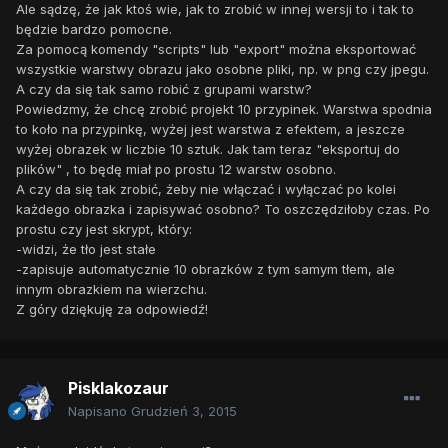
Ale sądzę, że jak ktoś wie, jak to zrobić w innej wersji to i tak to
będzie bardzo pomocne.
Za pomocą komendy "scripts" lub "export" można eksportować
wszystkie warstwy obrazu jako osobne pliki, np. w png czy jpegu.
A czy da się tak samo robić z grupami warstw?
Powiedzmy, że chcę zrobić projekt 10 przypinek. Warstwa spodnia
to koło na przypinkę, wyżej jest warstwa z efektem, a jeszcze
wyżej obrazek w liczbie 10 sztuk. Jak tam teraz "eksportuj do
plików" , to będę miał po prostu 12 warstw osobno.
A czy da się tak zrobić, żeby nie włączać i wyłączać po kolei
każdego obrazka i zapisywać osobno? To oszczędziłoby czas. Po
prostu czy jest skrypt, który:
-widzi, że tło jest stałe
-zapisuje automatycznie 10 obrazków z tym samym tłem, ale
innym obrazkiem na wierzchu.
Z góry dziękuję za odpowiedź!
Pisklakozaur
Napisano
Grudzień 3, 2015