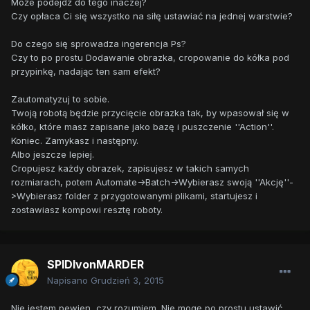
Może podejdź do tego inaczej?
Czy opłaca Ci się wszystko na siłę ustawiać na jednej warstwie?
Do czego się sprowadza ingerencja Ps?
Czy to po prostu Dodawanie obrazka, cropowanie do kółka pod
przypinkę, nadając ten sam efekt?
Zautomatyzuj to sobie.
Twoją robotą będzie przycięcie obrazka tak, by wpasował się w
kółko, które masz zapisane jako bazę i puszczenie ''Action''.
Koniec. Zamykasz i następny.
Albo jeszcze lepiej.
Cropujesz każdy obrazek, zapisujesz w takich samych
rozmiarach, potem Automate->Batch->Wybierasz swoją ''Akcję''-
>Wybierasz folder z przygotowanymi plikami, startujesz i
zostawiasz kompowi resztę roboty.
SPIDIvonMARDER
Napisano
Grudzień 3, 2015
Nie jestem pewien, czy rozumiem. Nie mogę po prostu ustawić