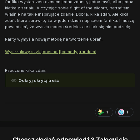
fanfika wystarczało czasem jedno zdanie, jedna myśl, albo jedna
klatka z serialu. A czytając sobie flight of the alicorn, natrafiłem
właśnie na takie inspirujące zdanie. Dobra, kilka zdań. Ale kilka
zdań, które sprawiło, że w jeden dzień napisałem fanfika. I muszę
powiedzieć, że wyszło mocno średnio, ale i tak się nim podzielę.
Rarity wymyśla nową metodę na tworzenie ubrań.
Wystrzałowy szyk [oneshot][comedy][random]
Rzeczone kilka zdań:
Odkryj ukrytą treść
1
1
Chcesz dodać odpowiedź ? Zaloguj się