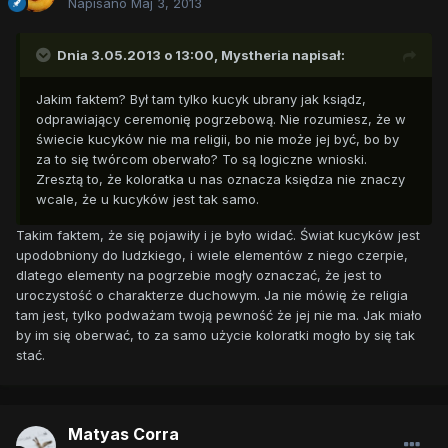
Napisano
Maj 3, 2013
Dnia 3.05.2013 o 13:00, Mystheria napisał:
Jakim faktem? Był tam tylko kucyk ubrany jak ksiądz,
odprawiający ceremonię pogrzebową. Nie rozumiesz, że w
świecie kucyków nie ma religii, bo nie może jej być, bo by
za to się twórcom oberwało? To są logiczne wnioski.
Zresztą to, że koloratka u nas oznacza księdza nie znaczy
wcale, że u kucyków jest tak samo.
Takim faktem, że się pojawiły i je było widać. Świat kucyków jest
upodobniony do ludzkiego, i wiele elementów z niego czerpie,
dlatego elementy na pogrzebie mogły oznaczać, że jest to
uroczystość o charakterze duchowym. Ja nie mówię że religia
tam jest, tylko podważam twoją pewność że jej nie ma. Jak miało
by im się oberwać, to za samo użycie koloratki mogło by się tak
stać.
Matyas Corra