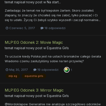
temat napisał nowy post w
Na start...
Zakładając że temat nie był kiepskim żartem. Skoro zostałeś
złapany, to znaczy że chciałeś się nie zabić, tylko pokazać i Ci
się to udało. Życzę Ci żebyś szybko wyszedł i zaczął normalnie...
Czerwiec 5, 2017
18 odpowiedzi
MLP:EG Odcinek 2: Movie Magic
temat napisał nowy post w
Equestria Girls
To uczucie kiedy Polska jest na ustach broniaków całego świata
Wiadomo czemu zasłużyliśmy sobie na ten przywilej?
Maj 30, 2017
19 odpowiedzi
1
mlp eg
equestria girls
MLP:EG Odcinek 3: Mirror Magic
temat napisał nowy post w
Equestria Girls
@Mordoklapow Generalnie nie analizuje szczegółowo odcinków