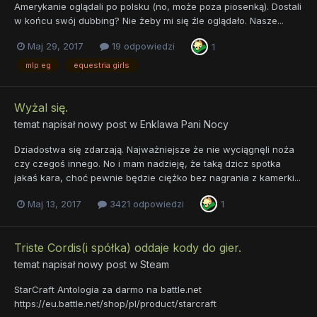
Amerykanie oglądali po polsku (no, może poza piosenką). Dostali
w końcu swój dubbing? Nie żeby mi się źle oglądało. Nasze...
Maj 29, 2017
19 odpowiedzi
1
mlp eg
equestria girls
Wyżal się.
temat napisał nowy post w
Enklawa Pani Nocy
Dziadostwa się zdarzają. Najważniejsze że nie wyciągnęli noża
czy czegoś innego. No i mam nadzieję, że taką dzicz spotka
jakaś kara, choć pewnie będzie ciężko bez nagrania z kamerki...
Maj 13, 2017
3421 odpowiedzi
1
Triste Cordis(i spółka) oddaje kody do gier.
temat napisał nowy post w
Steam
StarCraft Antologia za darmo na battle.net
https://eu.battle.net/shop/pl/product/starcraft