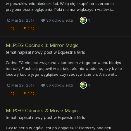
w poszukiwaniu nieścisłości. Wolę się skupić na czerpaniu
przyjemności z oglądania. Póki nie ma większych wałów i...
Maj 29, 2017
36 odpowiedzi
1
eg
mlp:eg
MLP:EG Odcinek 3: Mirror Magic
temat napisał nowy post w
Equestria Girls
Żadna EG nie jest związana z kanonem z tego co wiem. Kiedyś
ten cały Flash się pojawił w serialu, ale nie wiadomo, czy był to
losowy kuc o jego wyglądzie czy rzeczywiście on. A nawet...
Maj 29, 2017
36 odpowiedzi
1
eg
mlp:eg
MLP:EG Odcinek 2: Movie Magic
temat napisał nowy post w
Equestria Girls
Czy ta seria w ogóle jest po angielsku? Pierwszy odcinek