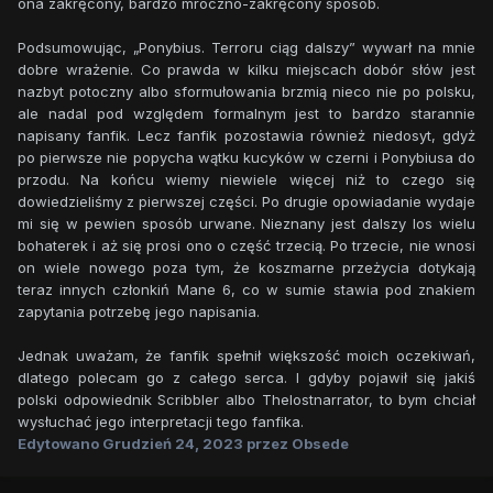
ona zakręcony, bardzo mroczno-zakręcony sposób.
Podsumowując, „Ponybius. Terroru ciąg dalszy” wywarł na mnie
dobre wrażenie. Co prawda w kilku miejscach dobór słów jest
nazbyt potoczny albo sformułowania brzmią nieco nie po polsku,
ale nadal pod względem formalnym jest to bardzo starannie
napisany fanfik. Lecz fanfik pozostawia również niedosyt, gdyż
po pierwsze nie popycha wątku kucyków w czerni i Ponybiusa do
przodu. Na końcu wiemy niewiele więcej niż to czego się
dowiedzieliśmy z pierwszej części. Po drugie opowiadanie wydaje
mi się w pewien sposób urwane. Nieznany jest dalszy los wielu
bohaterek i aż się prosi ono o część trzecią. Po trzecie, nie wnosi
on wiele nowego poza tym, że koszmarne przeżycia dotykają
teraz innych członkiń Mane 6, co w sumie stawia pod znakiem
zapytania potrzebę jego napisania.
Jednak uważam, że fanfik spełnił większość moich oczekiwań,
dlatego polecam go z całego serca. I gdyby pojawił się jakiś
polski odpowiednik Scribbler albo Thelostnarrator, to bym chciał
wysłuchać jego interpretacji tego fanfika.
Edytowano
Grudzień 24, 2023
przez Obsede