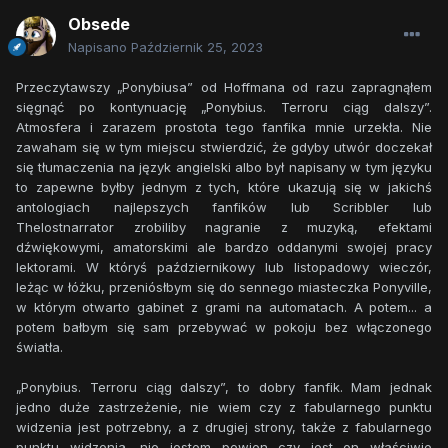
Obsede
Napisano
Październik 25, 2023
Przeczytawszy „Ponybiusa” od Hoffmana od razu zapragnąłem
sięgnąć po kontynuację „Ponybius. Terroru ciąg dalszy”.
Atmosfera i zarazem prostota tego fanfika mnie urzekła. Nie
zawaham się w tym miejscu stwierdzić, że gdyby utwór doczekał
się tłumaczenia na język angielski albo był napisany w tym języku
to zapewne byłby jednym z tych, które ukazują się w jakichś
antologiach najlepszych fanfików lub Scribbler lub
Thelostnarrator zrobiliby nagranie z muzyką, efektami
dźwiękowymi, amatorskimi ale bardzo oddanymi swojej pracy
lektorami. W któryś październikowy lub listopadowy wieczór,
leżąc w łóżku, przeniósłbym się do sennego miasteczka Ponyville,
w którym otwarto gabinet z grami na automatach. A potem... a
potem bałbym się sam przebywać w pokoju bez włączonego
światła.
„Ponybius. Terroru ciąg dalszy”, to dobry fanfik. Mam jednak
jedno duże zastrzeżenie, nie wiem czy z fabularnego punktu
widzenia jest potrzebny, a z drugiej strony, także z fabularnego
punktu widzenia, nie jestem pewien czy jest on właściwie