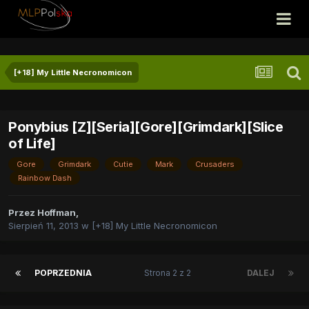
[+18] My Little Necronomicon
Ponybius [Z][Seria][Gore][Grimdark][Slice
of Life]
Gore
Grimdark
Cutie
Mark
Crusaders
Rainbow Dash
Przez
Hoffman
,
Sierpień 11, 2013
w
[+18] My Little Necronomicon
POPRZEDNIA
Strona 2 z 2
DALEJ