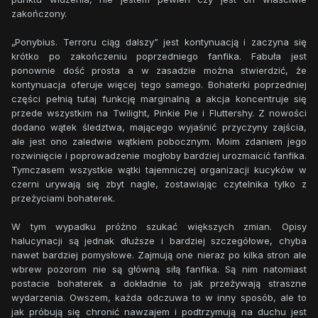
zakończony.
„Ponybius. Terroru ciąg dalszy” jest kontynuacją i zaczyna się
krótko po zakończeniu poprzedniego fanfika. Fabuła jest
ponownie dość prosta a w zasadzie można stwierdzić, że
kontynuacja oferuje więcej tego samego. Bohaterki poprzedniej
części pełnią tutaj funkcję marginalną a akcja koncentruje się
przede wszystkim na Twilight, Pinkie Pie i Fluttershy. Z nowości
dodano wątek śledztwa, mającego wyjaśnić przyczyny zajścia,
ale jest ono zaledwie wątkiem pobocznym. Moim zdaniem jego
rozwinięcie i poprowadzenie mogłoby bardziej urozmaicić fanfika.
Tymczasem wszystkie wątki tajemniczej organizacji kucyków w
czerni urywają się zbyt nagle, zostawiając czytelnika tylko z
przeżyciami bohaterek.
W tym wypadku próżno szukać większych zmian. Opisy
halucynacji są jednak dłuższe i bardziej szczegółowe, chyba
nawet bardziej pomysłowe. Zajmują one nieraz po kilka stron ale
wbrew pozorom nie są główną siłą fanfika. Są nim natomiast
postacie bohaterek a dokładnie to jak przeżywają straszne
wydarzenia. Owszem, każda odczuwa to w inny sposób, ale to
jak próbują się chronić nawzajem i podtrzymują na duchu jest