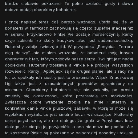
bardzo ciekawie pokazane. Te pełne czułości gesty i słowa
dobrze oddają charaktery bohaterek.
I chcę napisać teraz coś bardzo ważnego. Utarło się, że w
bohaterki w fanfikach zachowują się często zupełnie inaczej niż
w serialu. Przykładowo Pinkie Pie zostaje morderczynią, Rarity
szyje sukienki ze skóry kucyków albo jest sadomasochistką,
Fluttershy zabija zwierzęta itd. W przypadku „Ponybius. Terroru
ciąg dalszy”, nie miałem wrażenia, że bohaterki mają innych
charakter niż ten, którym zdobyły nasze serca. Twilight jest nadal
dociekliwa, Fluttershy troskliwa a Pinkie Pie próbuje wszystkich
rozweselić. Rarity i Applejack są na drugim planie, ale z racji na
to, co spotkały ich siostry jest to zrozumiałe. Wątek Znaczkowej
Ligi także jest z uzasadnionych powodów ograniczony do
minimum. Charaktery bohaterek się nie zmieniły, po prostu
zmieniły się okoliczności, które przerastają ich możliwości.
Zwłaszcza dobre wrażenie zrobiła na mnie Fluttershy a
konkretnie danie Pinkie pluszowej zabawki, w którą ta może się
wypłakać i wyżalić co jest smutne lecz i wzruszające. Fluttershy
cierpi psychicznie, ale nie dlatego, że grała w Ponybiusa, lecz
dlatego, że cierpią jej przyjaciółki a ona nie może im pomóc. Ale
to koszmary Pinkie są pokazane w najbardziej dosadny i tak jak