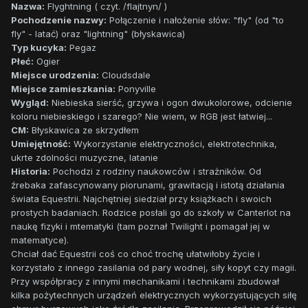
Nazwa:
Flyghtning ( czyt. /flajtnyn/ )
Pochodzenie nazwy:
Połączenie i nałożenie słów: "fly" (od "to
fly" - latać) oraz "lightning" (błyskawica)
Typ kucyka:
Pegaz
Płeć:
Ogier
Miejsce urodzenia:
Cloudsdale
Miejsce zamieszkania:
Ponyville
Wygląd:
Niebieska sierść, grzywa i ogon dwukolorowe, odcienie
koloru niebieskiego i szarego? Nie wiem, w RGB jest łatwiej...
CM:
Błyskawica ze skrzydłem
Umiejętność:
Wykorzystanie elektryczności, elektrotechnika,
ukrte zdolności muzyczne, latanie
Historia:
Pochodzi z rodziny naukowców i strażników. Od
źrebaka zafascynowany piorunami, grawitacją i istotą działania
świata Equestrii. Najchętniej siedział przy książkach i swoich
prostych badaniach. Rodzice posłali go do szkoły w Canterlot na
naukę fizyki i mtematyki (tam poznał Twilight i pomagał jej w
matematyce).
Chciał dać Equestrii coś co choć trochę ułatwiłoby życie i
korzystało z innego zasilania od pary wodnej, siły kopyt czy magii.
Przy współpracy z innymi mechanikami i technikami zbudował
kilka pożytechnych urządzeń elektrycznych wykorzystujących siłę