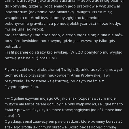
chmur burzowych jako źródła zasilania. Przeprowadził się później
do Ponyville, gdzie w podziemiach jego przodkowie wybudowali
laboratorium (dokładnie pod biblioteką Twilight). Przed misją
wstąpienia do Armii bywał tam by zgłębiać tajemnice
pokonywania grawitacji za pomocą elektryczności (może kiedyś
mu się uda jak wróci).
Nie jest sławny i nie chce tego, dlatego nigdzie się o nim nie mówi
poza środowiskiem naukowym, gdzie jest wzywany tylko gdy
potrzeba.
Trafił później do straży królewskiej. (W EQG pomylono mu wygląd,
nazwę (też na "F") oraz CM.)
Fly przyrzekł swojej ukochanej Twilight Sparkle uczyć się nowych
technik i być przyszłym naukowcem Armii Królewskiej. Twi
przyrzekła, że zostanie księżniczką, po czym weźmie z
Flyghtningiem ślub.
--- Ogólnie używam mojego OC jako znak rozpoznawczy w mojej
muzyce ale także dałem go tu by nie było wątpliwości, że Equestria to
świat z prawami fizyki tylko może trochę nagiętymi (no cóż może inne
stałe) : D
Oglądając serial zauważyłem parę urządzeń, które powinny korzystać
z takiego źródła jak chmury burzowe. Skoro pegaz kopiąc chmurę