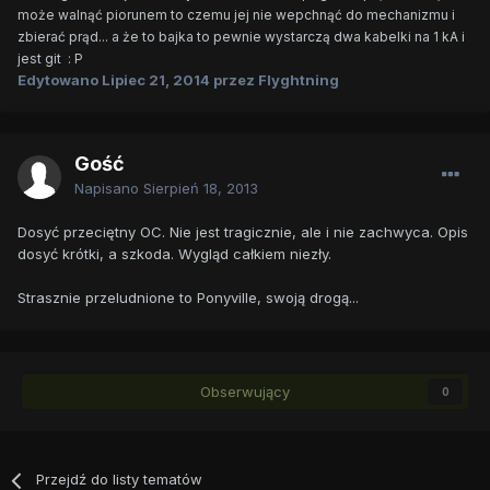
może walnąć piorunem to czemu jej nie wepchnąć do mechanizmu i
zbierać prąd... a że to bajka to pewnie wystarczą dwa kabelki na 1 kA i
jest git : P
Edytowano
Lipiec 21, 2014
przez Flyghtning
Gość
Napisano
Sierpień 18, 2013
Dosyć przeciętny OC. Nie jest tragicznie, ale i nie zachwyca. Opis
dosyć krótki, a szkoda. Wygląd całkiem niezły.
Strasznie przeludnione to Ponyville, swoją drogą...
Obserwujący
0
Przejdź do listy tematów