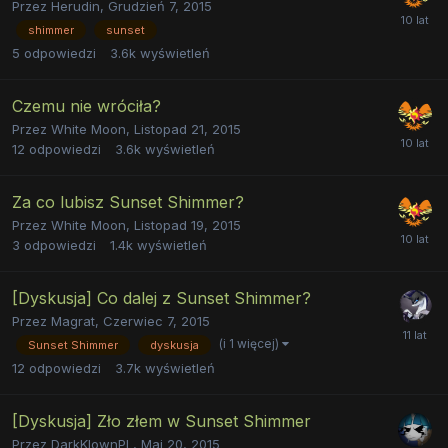
Przez
Herudin
,
Grudzień 7, 2015
shimmer
sunset
5
odpowiedzi
3.6k
wyświetleń
Czemu nie wróciła?
Przez
White Moon
,
Listopad 21, 2015
12
odpowiedzi
3.6k
wyświetleń
Za co lubisz Sunset Shimmer?
Przez
White Moon
,
Listopad 19, 2015
3
odpowiedzi
1.4k
wyświetleń
[Dyskusja] Co dalej z Sunset Shimmer?
Przez
Magrat
,
Czerwiec 7, 2015
(i 1 więcej)
Sunset Shimmer
dyskusja
12
odpowiedzi
3.7k
wyświetleń
[Dyskusja] Zło złem w Sunset Shimmer
Przez
DarkKlownPL
,
Maj 20, 2015