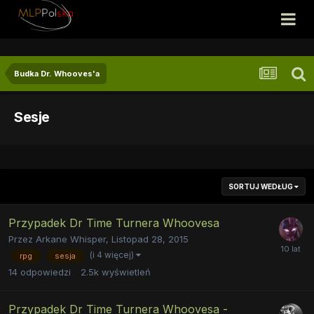
Budka Dr. Whooves'a
Sesje
SORTUJ WEDŁUG
Przypadek Dr Time Turnera Whoovesa
Przez
Arkane Whisper
,
Listopad 28, 2015
(i 4 więcej)
rpg
sesja
14
odpowiedzi
2.5k
wyświetleń
Przypadek Dr Time Turnera Whoovesa -