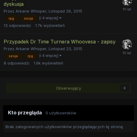
dyskusja
Przez
Arkane Whisper
,
Listopad 26, 2015
(i 4 więcej)
rpg
sesja
13
odpowiedzi
1.7k
wyświetleń
Przypadek Dr Time Turnera Whoovesa - zapisy
Przez
Arkane Whisper
,
Listopad 23, 2015
(i 4 więcej)
sesja
rpg
8
odpowiedzi
1.6k
wyświetleń
Obserwujący
0
Kto przegląda
0 użytkowników
Brak zalogowanych użytkowników przeglądających tę stronę.