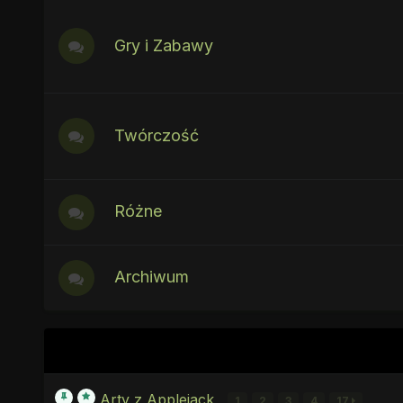
Gry i Zabawy
Twórczość
Różne
Archiwum
Arty z Applejack
1
2
3
4
17