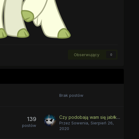
Obserwujący
0
Brak postów
Czy podobają wam się jabłka Zap?
139
Przez
Sowenia
,
Sierpień 26,
postów
2020