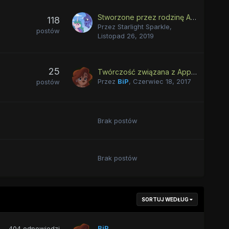
Stworzone przez rodzinę Apple...
118
Przez
Starlight Sparkle
,
postów
Listopad 26, 2019
25
Twórczość związana z Applejack!
Przez
BiP
,
Czerwiec 18, 2017
postów
Brak postów
Brak postów
SORTUJ WEDŁUG
BiP
404
odpowiedzi