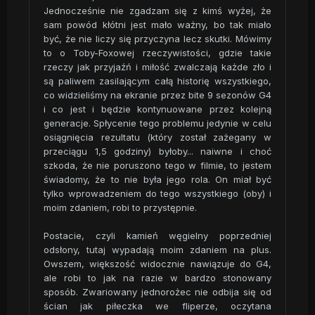
Jednocześnie nie zgadzam się z kimś wyżej, że
sam powód kłótni jest mało ważny, bo tak miało
być, że nie liczy się przyczyna lecz skutki. Mówimy
to o Toby-Foxowej rzeczywistości, gdzie takie
rzeczy jak przyjaźń i miłość zwalczają każde zło i
są paliwem zasilającym całą historię wszystkiego,
co widzieliśmy na ekranie przez bite 9 sezonów G4
i co jest i będzie kontynuowane przez kolejną
generacje. Spłycenie tego problemu jedynie w celu
osiągnięcia rezultatu (który został zażegany w
przeciągu 1,5 godziny) byłoby... naiwne i choć
szkoda, że nie poruszono tego w filmie, to jestem
świadomy, że to nie była jego rola. On miał być
tylko wprowadzeniem do tego wszystkiego (oby) i
moim zdaniem, robi to przystępnie.
Postacie, czyli kamień węgielny poprzedniej
odsłony, tutaj wypadają moim zdaniem na plus.
Owszem, większość widocznie nawiązuje do G4,
ale robi to jak na razie w bardzo stonowany
sposób. Zwariowany jednorożec nie odbija się od
ścian jak piłeczka we fliperze, oczytana