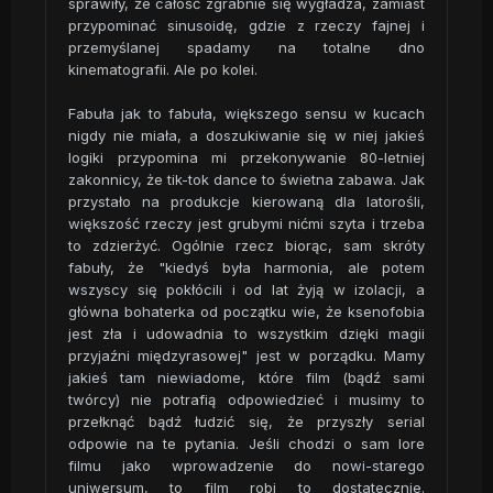
sprawiły, że całość zgrabnie się wygładza, zamiast
przypominać sinusoidę, gdzie z rzeczy fajnej i
przemyślanej spadamy na totalne dno
kinematografii. Ale po kolei.
Fabuła jak to fabuła, większego sensu w kucach
nigdy nie miała, a doszukiwanie się w niej jakieś
logiki przypomina mi przekonywanie 80-letniej
zakonnicy, że tik-tok dance to świetna zabawa. Jak
przystało na produkcje kierowaną dla latorośli,
większość rzeczy jest grubymi nićmi szyta i trzeba
to zdzierżyć. Ogólnie rzecz biorąc, sam skróty
fabuły, że "kiedyś była harmonia, ale potem
wszyscy się pokłócili i od lat żyją w izolacji, a
główna bohaterka od początku wie, że ksenofobia
jest zła i udowadnia to wszystkim dzięki magii
przyjaźni międzyrasowej" jest w porządku. Mamy
jakieś tam niewiadome, które film (bądź sami
twórcy) nie potrafią odpowiedzieć i musimy to
przełknąć bądź łudzić się, że przyszły serial
odpowie na te pytania. Jeśli chodzi o sam lore
filmu jako wprowadzenie do nowi-starego
uniwersum, to film robi to dostatecznie.