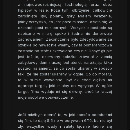
z najnowocześniejszą technologią oraz obóz
hipisów w lesie. Poza tym, olbrzymie, całkowicie
zarośnięte łąki, polany, góry. Miałem wrażenie,
jakby wszystko, co jest poza miastami działo się w
czasach post-nuklearnych. Wszystkie postacie są
napisane w miarę spoko i żadna nie denerwuje
zachowaniem. Zakończenie było zdecydowanie za
szybkie bo nawet nie wiemy, czy ta pomarańczowa
zostanie na stałe uskrzydlona czy nie. Dosyć głupie
jest też to, czerwony koleżka zrównał z ziemią
zabytkowy dom naszej bohaterki, narażając kilka
postaci na śmierć, za co został ukarany w sposób
taki, że nie został ukarany w ogóle. Co do morału,
to w sumie wywalone, był ok choć ciężko mi
ogarnąć target, jaki miałby on wpłynąć. W ogóle
target filmu wydaje mi się dziwny, choć to raczej
moje osobliwe doświadczenie.
Jeśli miałbym ocenić to, w jaki sposób podobał mi
się film, to daję 5,5 no w porywach 6/10, bo nie był
zły, wszystkie wady i zalety łącznie ładnie się