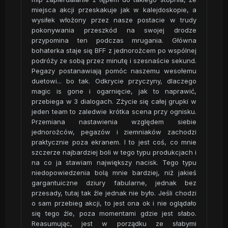
miejsca akcji przeskakuje jak w kalejdoskopie, a
wysiłek włożony przez nasze postacie w trudy
pokonywania przeszkód na swojej drodze
przypomina ten podczas mrugania. Główna
bohaterka staje się BFF z jednorożcem po wspólnej
podróży ze sobą przez minutę i szesnaście sekund.
Pegazy postanawiają pomóc naszemu wesołemu
duetowi... bo tak. Odkrycie przyczyny, dlaczego
magic is gone i ogarnięcie, jak to naprawić,
przebiega w 3 dialogach. Zżycie się całej grupki w
jeden team to zaledwie krótka scena przy ognisku.
Przemiana nastawienia względem siebie
jednorożców, pegazów i ziemniaków zachodzi
praktycznie poza ekranem. I to jest coś, co mnie
szczerze najbardziej boli w tego typu produkcjach i
na co ja stawiam największy nacisk. Tego typu
niedopowiedzenia bolą mnie bardziej, niż jakieś
gargantuiczne dziury fabularne, jednak bez
przesady, tutaj tak źle jednak nie było. Jeśli chodzi
o sam przebieg akcji, to jest ona ok i nie oglądało
się tego źle, poza momentami gdzie jest słabo.
Reasumując, jest w porządku ze słabymi