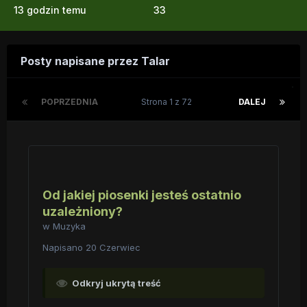
13 godzin temu
33
Posty napisane przez Talar
POPRZEDNIA
Strona 1 z 72
DALEJ
Od jakiej piosenki jesteś ostatnio
uzależniony?
w
Muzyka
Napisano
20 Czerwiec
Odkryj ukrytą treść