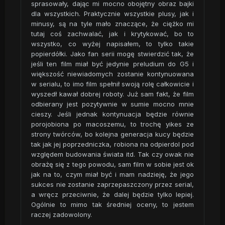
sprasowały, dając mi mocno obojętny obraz bajki
dla wszystkich. Praktycznie wszystkie plusy, jak i
minusy, są na tyle mało znaczące, że ciężko mi
tutaj coś zachwalać, jak i krytykować, bo to
wszystko, co wyżej napisałem, to tylko takie
popierdółki. Jako fan serii mogę stwierdzić tak, że
jeśli ten film miał być jedynie preludium do G5 i
większość niewiadomych zostanie kontynuowana
w serialu, to imo film spełnił swoją rolę całkowicie i
wyszedł kawał dobrej roboty. Już sam fakt, że film
odbierany jest pozytywnie w sumie mocno mnie
cieszy. Jeśli jednak kontynuacja będzie równie
porojobiona po macoszemu, to trochę yikes ze
strony twórców, bo kolejna generacja kucy będzie
tak jak jej poprzedniczka, robiona na odpierdol pod
względem budowania świata itd. Tak czy owak nie
obrażę się z tego powodu, sam film w sobie jest ok
jak na to, czym miał być i mam nadzieję, że jego
sukces nie zostanie zaprzepaszczony przez serial,
a wręcz przeciwnie, że dalej będzie tylko lepiej.
Ogólnie to mimo tak średniej oceny, to jestem
raczej zadowolony.