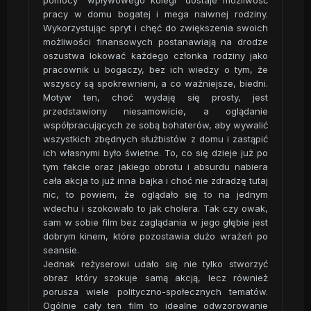
pomocy "wpływowego kolegi" dostaje możliwość
pracy w domu bogatej i mega naiwnej rodziny.
Wykorzystując spryt i chęć do zwiększenia swoich
możliwości finansowych postanawiają na drodze
oszustwa lokować każdego członka rodziny jako
pracownik u bogaczy, bez ich wiedzy o tym, że
wszyscy są spokrewnieni, a co ważniejsze, biedni.
Motyw ten, choć wydaję się prosty, jest
przedstawiony niesamowicie, a oglądanie
współpracujących ze sobą bohaterów, aby wywalić
wszystkich zbędnych służbistów z domu i zastąpić
ich własnymi było świetne. To, co się dzieje już po
tym fakcie oraz jakiego obrotu i absurdu nabiera
cała akcja to już inna bajka i choć nie zdradzę tutaj
nic, to powiem, że oglądało się to na jednym
wdechu i szokowało to jak cholera. Tak czy owak,
sam w sobie film bez zaglądania w jego głębie jest
dobrym kinem, które pozostawia dużo wrażeń po
seansie.
Jednak reżyserowi udało się nie tylko stworzyć
obraz który szokuje samą akcją, lecz również
porusza wiele polityczno-społecznych tematów.
Ogólnie cały ten film to idealne odwzorowanie