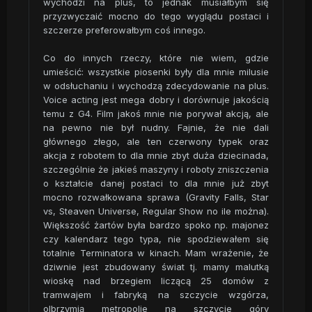
wychodzi na plus, to jednak musiałbym się
przyzwyczaić mocno do tego wyglądu postaci i
szczerze preferowałbym coś innego.
Co do innych rzeczy, które nie wiem, gdzie
umieścić: wszystkie piosenki były dla mnie milusie
w odsłuchaniu i wychodzą zdecydowanie na plus.
Voice acting jest mega dobry i dorównuje jakością
temu z G4. Film jakoś mnie nie porywał akcją, ale
na pewno nie był nudny. Fajnie, że nie dali
głównego złego, ale ten czerwony typek oraz
akcja z robotem to dla mnie zbyt duża dziecinada,
szczególnie że jakieś maszyny i roboty zniszczenia
o kształcie danej postaci to dla mnie już zbyt
mocno rozwałkowana sprawa (Gravity Falls, Star
vs, Steaven Universe, Regular Show no ile można).
Większość żartów była bardzo spoko np. majonez
czy kalendarz tego typa, nie spodziewałem się
totalnie Terminatora w kinach. Mam wrażenie, że
dziwnie jest zbudowany świat tj. mamy malutką
wioskę nad brzegiem liczącą 25 domów z
tramwajem i fabryką na szczycie wzgórza,
olbrzymią metropolie na szczycie góry