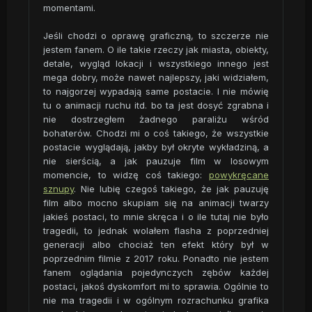
momentami.
Jeśli chodzi o oprawę graficzną, to szczerze nie
jestem fanem. O ile takie rzeczy jak miasta, obiekty,
detale, wygląd lokacji i wszystkiego innego jest
mega dobry, może nawet najlepszy, jaki widziałem,
to najgorzej wypadają same postacie. I nie mówię
tu o animacji ruchu itd. bo ta jest dosyć zgrabna i
nie dostrzegłem żadnego paraliżu wśród
bohaterów. Chodzi mi o coś takiego, że wszystkie
postacie wyglądają, jakby był okryte wykładziną, a
nie sierścią, a jak pauzuje film w losowym
momencie, to widzę coś takiego:
powykręcane
sznupy
. Nie lubię czegoś takiego, że jak pauzuję
film albo mocno skupiam się na animacji twarzy
jakieś postaci, to mnie skręca i o ile tutaj nie było
tragedii, to jednak wolałem flasha z poprzedniej
generacji albo chociaż ten efekt który był w
poprzednim filmie z 2017 roku. Ponadto nie jestem
fanem oglądania pojedynczych zębów każdej
postaci, jakoś dyskomfort mi to sprawia. Ogólnie to
nie ma tragedii i w ogólnym rozrachunku grafika