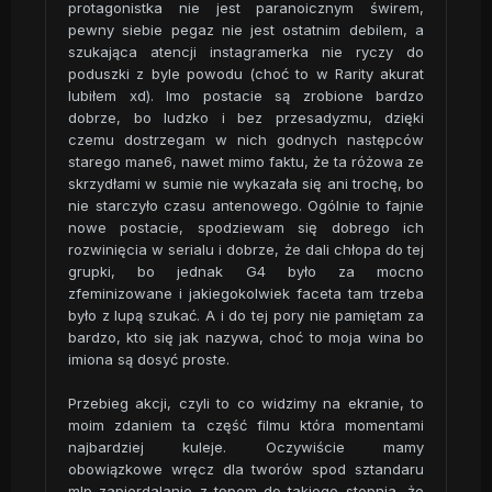
protagonistka nie jest paranoicznym świrem,
pewny siebie pegaz nie jest ostatnim debilem, a
szukająca atencji instagramerka nie ryczy do
poduszki z byle powodu (choć to w Rarity akurat
lubiłem xd). Imo postacie są zrobione bardzo
dobrze, bo ludzko i bez przesadyzmu, dzięki
czemu dostrzegam w nich godnych następców
starego mane6, nawet mimo faktu, że ta różowa ze
skrzydłami w sumie nie wykazała się ani trochę, bo
nie starczyło czasu antenowego. Ogólnie to fajnie
nowe postacie, spodziewam się dobrego ich
rozwinięcia w serialu i dobrze, że dali chłopa do tej
grupki, bo jednak G4 było za mocno
zfeminizowane i jakiegokolwiek faceta tam trzeba
było z lupą szukać. A i do tej pory nie pamiętam za
bardzo, kto się jak nazywa, choć to moja wina bo
imiona są dosyć proste.
Przebieg akcji, czyli to co widzimy na ekranie, to
moim zdaniem ta część filmu która momentami
najbardziej kuleje. Oczywiście mamy
obowiązkowe wręcz dla tworów spod sztandaru
mlp zapierdalanie z tępem do takiego stopnia, że