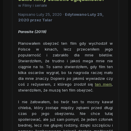
w
Filmy i seriale
Napisano
Luty 25, 2020
·
Edytowano
Luty 25,
2020
przez Talar
Parasite (2019)
Planowałem obejrzeć ten film gdy wychodził w
Polsce w kinach, lecz przeceniłem jego
popularność i zabrakło dla mnie biletów.
Stwierdziłem, że trudno i jakoś mega mnie nie
ciągnie na to. To samo stwierdziłem, gdy film ten
kilka oscarów wygrał, bo ta nagroda raczej mało
dla mnie znaczy. Dopiero po jakimś wywiadzie czy
coś z reżyserem, z którego zrodził się
ten mem
,
stwierdziłem, że muszę ten film obejrzeć.
I nie żałowałem, bo twór ten to mocny kawał
chleba, który zostaje między zębami przed długi
czas po jego obejrzeniu. Nie chce tutaj
spoilerować, ale już sam pomysł, że jeden członek
biednej, lecz nie głupiej rodziny, dzięki szczęściu i