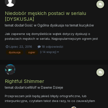
Niedobór męskich postaci w serialu
[DYSKUSJA]
temat dodał Gość w
Ogólna dyskusja na temat kucyków
Jak zapewne się domyśleliście wątek dotyczy dyskusji o
postaciach męskich w serialu. Najpopularniejszym ogrem jest
zdecydowanie Big Macintosh. Poświęcono mu nawet jeden
Lipiec 22, 2016
18 odpowiedzi
odcinek (Brotherhooves Social) w języku Polskim Siostrzany
(i 14 więcej)
dyskusja
ogier
Turniej. Przedstawiono go tam w taki, obrzydliwy sposób:...
Rightful Shimmer
temat dodał
IceWolf
w
Dawne Dzieje
Przepraszam jeśli będą jakieś błędy ortograficzne, lub
interpunkcyjne, czytałam tekst dwa razy, to co zauważyłam
poprawiłam, ale Mozilla nie podkreśla interpunkcyjnych, a ja