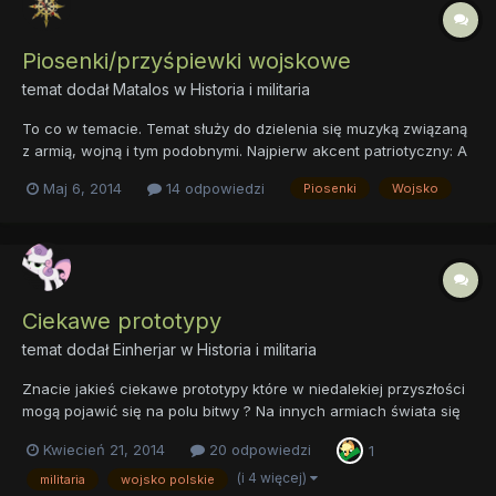
Piosenki/przyśpiewki wojskowe
temat dodał
Matalos
w
Historia i militaria
To co w temacie. Temat służy do dzielenia się muzyką związaną
z armią, wojną i tym podobnymi. Najpierw akcent patriotyczny: A
teraz coś z innej beczki:
Maj 6, 2014
14 odpowiedzi
Piosenki
Wojsko
Ciekawe prototypy
temat dodał
Einherjar
w
Historia i militaria
Znacie jakieś ciekawe prototypy które w niedalekiej przyszłości
mogą pojawić się na polu bitwy ? Na innych armiach świata się
nie znam, więc podam kilka interesujących projektów które być
Kwiecień 21, 2014
20 odpowiedzi
1
może trafią kiedyś do naszego wojska. 1. MSBS 5.56 (produkcja
seryjna ma się zacząć jeszcze w tym roku) http:...
(i 4 więcej)
militaria
wojsko polskie