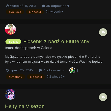
"Cupcakes". Należą one do mojej listy najlepszych piosenek z
Kwiecień 11, 2013
35 odpowiedzi
My Little Pony. Wy także pochwalcie się jakie piosenki naszego
(i 1 więcej)
dyskusja
piosenki
różowego kuca lubicie i dlaczego. A tutaj coś do posłucha...
Piosenki z bądź o Fluttershy
muzyka
temat dodał
pepeh
w
Galeria
Myślę,że to dobry pomysł aby wszystkie piosenki o Fluttershy
były w jednym miejscu.Może dzięki temu ktoś z Was nie będzie
musiał przeszukiwać YouTube. Na start oczywiście wszystkim
Lipiec 25, 2015
7 odpowiedzi
1
Wam znane lub w większości: Mandopony-Kindness
(i 2 więcej)
fluttershy
piosenki
Hejty na V sezon