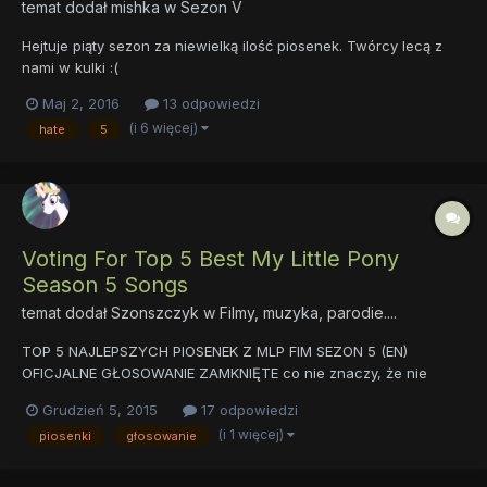
temat dodał
mishka
w
Sezon V
Hejtuje piąty sezon za niewielką ilość piosenek. Twórcy lecą z
nami w kulki :(
Maj 2, 2016
13 odpowiedzi
(i 6 więcej)
hate
5
Voting For Top 5 Best My Little Pony
Season 5 Songs
temat dodał
Szonszczyk
w
Filmy, muzyka, parodie....
TOP 5 NAJLEPSZYCH PIOSENEK Z MLP FIM SEZON 5 (EN)
OFICJALNE GŁOSOWANIE ZAMKNIĘTE co nie znaczy, że nie
możecie głosować ... GŁOSOWANIE PRZEDŁUŻONE DO 1 LUTEGO
Grudzień 5, 2015
17 odpowiedzi
WYNIKI W FORMIE FILMIKU ZOSTANĄ PODANE 4 LUTEGO O 20:00
(i 1 więcej)
piosenki
głosowanie
W OFICJALNYM STREAMIE NA YOUTUBE PUNKTY BĘDĄ...