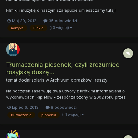
Filmiki i muzykę o naszym szałapucie umieszczamy tutaj!
Maj 30, 2012
35 odpowiedzi
(i 3 więcej)
muzyka
Pinkie
Tłumaczenia piosenek, czyli zrozumieć
rosyjską duszę...
temat dodał
solaris
w
Archiwum obrazków i reszty
Na początek zaserwuję dwa utwory z krótkimi informacjami o
wykonawcach. Kipiełow - zespół założony w 2002 roku przez
Walerija Kipiełowa po jego odejściu z legendarnego zespołu
Lipiec 6, 2013
8 odpowiedzi
heavy metalowego Aria (nazywanej rosyjskim Iron Maiden). W
(i 1 więcej)
tłumaczenie
piosenki
1997 roku można było poczuć przedsmak tej współpracy, a
efektem...