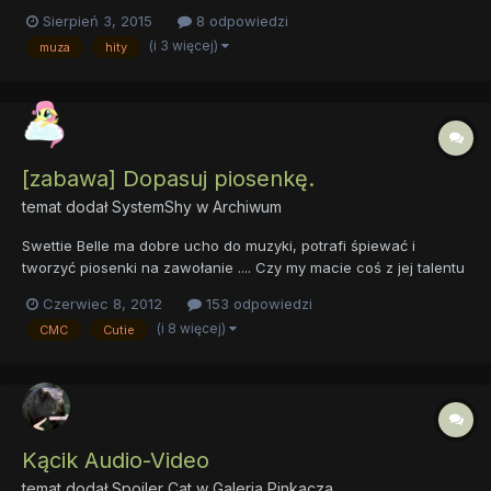
dance'' 2.,,Naucz mnie'' 3.,,Kamień z napisem LOVE''
Sierpień 3, 2015
8 odpowiedzi
(i 3 więcej)
muza
hity
[zabawa] Dopasuj piosenkę.
temat dodał
SystemShy
w
Archiwum
Swettie Belle ma dobre ucho do muzyki, potrafi śpiewać i
tworzyć piosenki na zawołanie .... Czy my macie coś z jej talentu
w sobie? Sprawdźmy to! prosta zabawa w dopasuj piosenkę do
Czerwiec 8, 2012
153 odpowiedzi
kuca Zasady: Co jakiś czas będzie podawany inny kuc, a
(i 8 więcej)
CMC
Cutie
Waszym zadaniem będzie dopasowanie do niego jakiejś pios...
Kącik Audio-Video
temat dodał
Spoiler Cat
w
Galeria Pinkacza