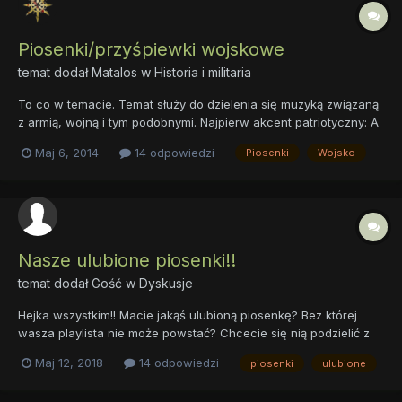
Piosenki/przyśpiewki wojskowe
temat dodał
Matalos
w
Historia i militaria
To co w temacie. Temat służy do dzielenia się muzyką związaną
z armią, wojną i tym podobnymi. Najpierw akcent patriotyczny: A
teraz coś z innej beczki:
Maj 6, 2014
14 odpowiedzi
Piosenki
Wojsko
Nasze ulubione piosenki!!
temat dodał Gość w
Dyskusje
Hejka wszystkim!! Macie jakąś ulubioną piosenkę? Bez której
wasza playlista nie może powstać? Chcecie się nią podzielić z
innymi? Tak więc zapraszam! Maksymalna ilość piosenek to 3.
Maj 12, 2018
14 odpowiedzi
piosenki
ulubione
To zacznę ja: