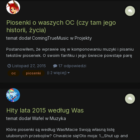
Piosenki o waszych OC (czy tam jego
historii, życia)
temat dodał
ComingTrueMusic
w
Projekty
Postanowiłem, że wprawie się w komponowaniu muzyki i pisaniu
tekstów piosenek. O swoim fanfiku i jego świecie powstaje parę
kawałków ale muszę zrobić sobie od nich przerwę i pośpiewać
Listopad 27, 2015
17 odpowiedzi
o czymś innym, zatem wymyśliłem swej głowie, że skomponuje
(i 2 więcej)
oc
piosenki
kilka piosenek o waszych oc'kach i ich przygodach, życiu...
Hity lata 2015 według Was
temat dodał
Wafel
w
Muzyka
Które piosenki są według Was!Macie Swoją własną listę
ulubionych przebojów? Chwalcie się!Oto moja: 1.,,Shut up and