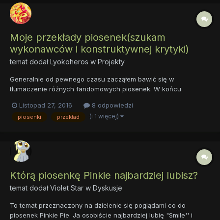
Moje przekłady piosenek(szukam
wykonawców i konstruktywnej krytyki)
temat dodał
Lyokoheros
w
Projekty
Generalnie od pewnego czasu zacząłem bawić się w
tłumaczenie różnych fandomowych piosenek. W końcu
kucykowych piosenek jest masa, ale zdecydowana większość
Listopad 27, 2016
8 odpowiedzi
jest niestety tylko po angielsku... dlatego też pomyślałem "czemu
(i 1 więcej)
piosenki
przekład
by się tym nie podzielić? Może nawet ktoś je zaśpiewa i pomoże
ulepszyć?"....
Którą piosenkę Pinkie najbardziej lubisz?
temat dodał
Violet Star
w
Dyskusje
To temat przeznaczony na dzielenie się poglądami co do
piosenek Pinkie Pie. Ja osobiście najbardziej lubię "Smile'' i