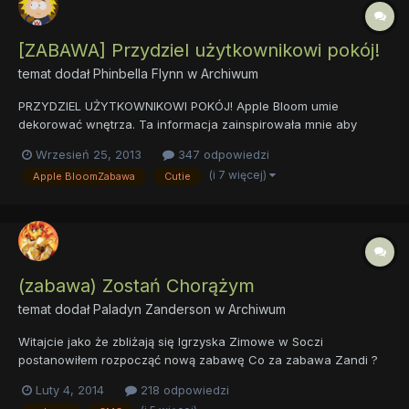
[ZABAWA] Przydziel użytkownikowi pokój!
temat dodał
Phinbella Flynn
w
Archiwum
PRZYDZIEL UŻYTKOWNIKOWI POKÓJ! Apple Bloom umie
dekorować wnętrza. Ta informacja zainspirowała mnie aby
utworzyć tego typu zabawę. Po przedyskutowaniu z pozostałymi
Wrzesień 25, 2013
347 odpowiedzi
(prawie wszystkimi) awatarami CMC postanowiliśmy dodać tego
(i 7 więcej)
Apple BloomZabawa
Cutie
typu post. Przejdźmy od razu do rzeczy. Zasady: Daje wam jakiś
po...
(zabawa) Zostań Chorążym
temat dodał
Paladyn Zanderson
w
Archiwum
Witajcie jako że zbliżają się Igrzyska Zimowe w Soczi
postanowiłem rozpocząć nową zabawę Co za zabawa Zandi ?
Oby nie okazała się nie wypałem bo osobiście mnie popamiętasz
Luty 4, 2014
218 odpowiedzi
Spoko loko to Babs, ta zabawa się spodoba, bo każdy lubi być