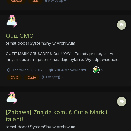
(i 5 więcej)
zabawa
CMC
chorążym Choro..czym ? Nie rozumiem ? Chorąży to osoba, lu...
Quiz CMC
temat dodał
SystemShy
w
Archiwum
CUTIE MARK CRUSADERS Quiz! YAY!!! Zasady proste, jak w
innych quizach - jeden z nas daje pytanie, Wy odpowiadacie.
Zaczynamy: W którym odcinku CMC dostały domek na drzewie
Czerwiec 7, 2012
2304 odpowiedzi
2
oraz kto im go podarował? Pora na podsumowanie Waszych
starań i sprawdzenie wyników najaktywniejszych userów w
(i 8 więcej)
CMC
Cutie
dziale:...
[Zabawa] Znajdź komuś Cutie Mark i
talent!
temat dodał
SystemShy
w
Archiwum