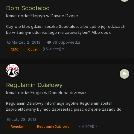
Dom Scootaloo
temat dodał
Flippyn
w
Dawne Dzieje
Czy wie ktoś gdzie mieszka Scootaloo, albo coś o jej rodzicach
bo w żadnym odcinku tego nie zauważyłem? Albo coś o
rodzicach Apple Bloom. Przepraszam, jeśli powtórzyłem wątek.
Marzec 2, 2013
36 odpowiedzi
//Pozwoliłem sobie wprowadzić tagi ~Fragin
(i 5 więcej)
CMC
Cutie
Regulamin Działowy
temat dodał
Fragin
w
Domek na drzewie
Regulamin Działowy Informacje ogólne Regulamin został
zaprojektowany by móc zaprzestać pisać odrębne zasady do
konkursów oraz przestrzec odwiedzających przed złym
Luty 28, 2013
zachowaniem w dziale "Domek na Drzewie". Obecnymi
(i 7 więcej)
Regulamin
Regulamin Działowy
opiekunami (avatarami) wyżej wymienionego działu są:
SPIDIvonMARDER (Scootaloo), Trist...