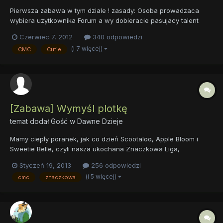
Pierwsza zabawa w tym dziale ! zasady: Osoba prowadzaca
wybiera uzytkownika Forum a wy dobieracie pasujacy talent
oraz cuite mark. proste? no to zaczynamy: sliver co bedzie jego
Czerwiec 7, 2012
340 odpowiedzi
talentem i znaczkiem?
(i 7 więcej)
CMC
Cutie
[Zabawa] Wymyśl plotkę
temat dodał Gość w
Dawne Dzieje
Mamy ciepły poranek, jak co dzień Scootaloo, Apple Bloom i
Sweetie Belle, czyli nasza ukochana Znaczkowa Liga,
powędrowała do szkoły. Nie wiedziały, że mają niezwykłą okazję
Styczeń 19, 2013
256 odpowiedzi
do zabłyśnięcia w świecie. - Dobrze dzieci, uspokójcie się. -
(i 5 więcej)
cmc
znaczkowa
rzekła pani Cheerilee - No już. Wszystkie kucyki spokojnie usi...