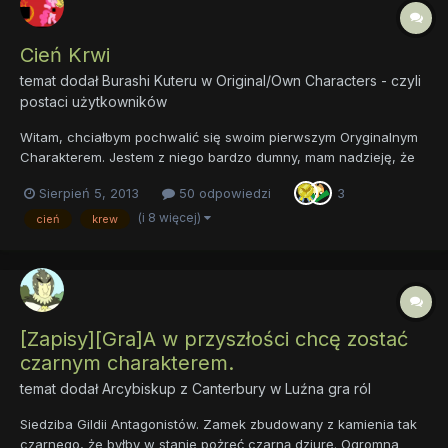
Cień Krwi
temat dodał
Burashi Kuteru
w
Original/Own Characters - czyli
postaci użytkowników
Witam, chciałbym pochwalić się swoim pierwszym Oryginalnym
Charakterem. Jestem z niego bardzo dumny, mam nadzieję, że
się wam spodoba. Imię: Cień Krwi Rasa: Alicorn Wiek: 666 lat
Sierpień 5, 2013
50 odpowiedzi
3
Cechy: zła, mściwa, wierna, bezlitosna Uroczy Znaczek:
półksiężyc ociekający krwistoczerwoną krwią Oczy: krwistoc...
(i 8 więcej)
cień
krew
[Zapisy][Gra]A w przyszłości chcę zostać
czarnym charakterem.
temat dodał
Arcybiskup z Canterbury
w
Luźna gra ról
Siedziba Gildii Antagonistów. Zamek zbudowany z kamienia tak
czarnego, że byłby w stanie pożreć czarną dziurę. Ogromna