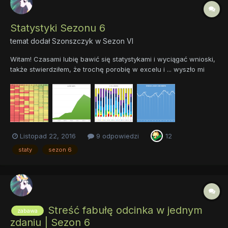
Statystyki Sezonu 6
temat dodał
Szonszczyk
w
Sezon VI
Witam! Czasami lubię bawić się statystykami i wyciągać wnioski,
także stwierdziłem, że trochę porobię w excelu i ... wyszło mi
takie coś: Na podstawie ocen użytkowników naszego forum, w
niektórych tematach o odcinkach (stworzonych przez @Dayan i
@Cheese[nie lubię was za to ]) brakowało oceny "1...
Listopad 22, 2016
9 odpowiedzi
12
staty
sezon 6
Streść fabułę odcinka w jednym
zabawa
zdaniu | Sezon 6