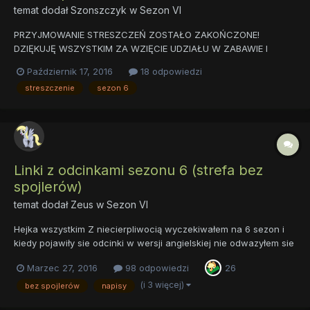
temat dodał
Szonszczyk
w
Sezon VI
PRZYJMOWANIE STRESZCZEŃ ZOSTAŁO ZAKOŃCZONE!
DZIĘKUJĘ WSZYSTKIM ZA WZIĘCIE UDZIAŁU W ZABAWIE I
ZAPRASZAM OGLĄDNIĘCIA FILMIKA NIŻEJ W JEDNYM Z MOICH
Październik 17, 2016
18 odpowiedzi
POSTÓW!!! Witam wszystkich! Dzisiaj chciałbym zaproponować
streszczenie
sezon 6
pewną nietypową zabawę/wyzwanie/coś-w-ten-deseń, otóż
waszym zadaniem jest, jak najk...
Linki z odcinkami sezonu 6 (strefa bez
spojlerów)
temat dodał
Zeus
w
Sezon VI
Hejka wszystkim Z niecierpliwocią wyczekiwałem na 6 sezon i
kiedy pojawiły sie odcinki w wersji angielskiej nie odwazyłem sie
tam wejsc bo bałem sie spojlerów a w tych tematach jest
Marzec 27, 2016
98 odpowiedzi
26
najwieksza szansa ze kto wklei link do ocinka z napisami.
Zakladam wiec ten temat zeby bez narazenia na...
(i 3 więcej)
bez spojlerów
napisy