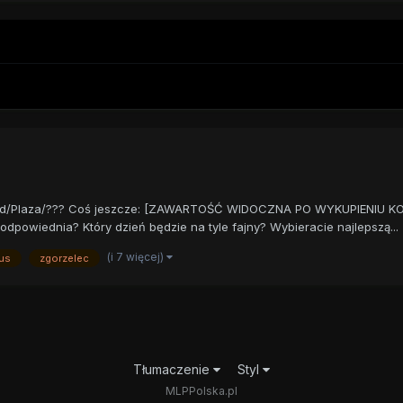
onald/Plaza/??? Coś jeszcze: [ZAWARTOŚĆ WIDOCZNA PO WYKUPIENIU KO
 odpowiednia? Który dzień będzie na tyle fajny? Wybieracie najlepszą...
(i 7 więcej)
us
zgorzelec
Tłumaczenie
Styl
MLPPolska.pl