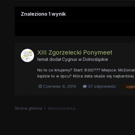
Znaleziono 1 wynik
XIII Zgorzelecki Ponymeet
temat dodał
Cygnus
w
Dolnośląskie
No to co knujemy? Start: 8:00/??? Miejsce: McD
będzie to w lipcu? Która data okaże się najbardziej
Czerwiec 9, 2014
37 odpowiedzi
cygn
Strona główna
Wyszukiwarka