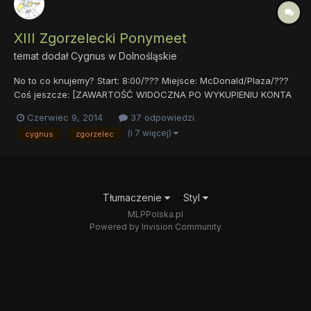
XIII Zgorzelecki Ponymeet
temat dodał
Cygnus
w
Dolnośląskie
No to co knujemy? Start: 8:00/??? Miejsce: McDonald/Plaza/???
Coś jeszcze: [ZAWARTOŚĆ WIDOCZNA PO WYKUPIENIU KONTA
PREMIUM] Data? Wychodzi że lipiec. Ale czy na pewno będzie to
Czerwiec 9, 2014
37 odpowiedzi
w lipcu? Która data okaże się najbardziej odpowiednia? Który
(i 7 więcej)
cygnus
zgorzelec
dzień będzie na tyle fajny? Wybieracie najlepszą...
Tłumaczenie
Styl
MLPPolska.pl
Powered by Invision Community