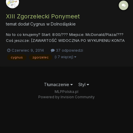
XIII Zgorzelecki Ponymeet
temat dodał
Cygnus
w
Dolnośląskie
No to co knujemy? Start: 8:00/??? Miejsce: McDonald/Plaza/???
Coś jeszcze: [ZAWARTOŚĆ WIDOCZNA PO WYKUPIENIU KONTA
PREMIUM] Data? Wychodzi że lipiec. Ale czy na pewno będzie to
Czerwiec 9, 2014
37 odpowiedzi
w lipcu? Która data okaże się najbardziej odpowiednia? Który
(i 7 więcej)
cygnus
zgorzelec
dzień będzie na tyle fajny? Wybieracie najlepszą...
Tłumaczenie
Styl
MLPPolska.pl
Powered by Invision Community