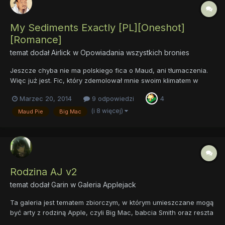
My Sediments Exactly [PL][Oneshot]
[Romance]
temat dodał
Airlick
w
Opowiadania wszystkich bronies
Jeszcze chyba nie ma polskiego fica o Maud, ani tłumaczenia.
Więc już jest. Fic, który zdemolował mnie swoim klimatem w
stopniu nie mniejszym, niż sam odcinek o Maud, teraz w wersji
Marzec 20, 2014
9 odpowiedzi
4
polskiej. Termin "best shipping" nabiera nowego znaczenia.
Oryginał Tłumaczenie
(i 8 więcej)
Maud Pie
Big Mac
Rodzina AJ v2
temat dodał
Garin
w
Galeria Applejack
Ta galeria jest tematem zbiorczym, w którym umieszczane mogą
być arty z rodziną Apple, czyli Big Mac, babcia Smith oraz reszta
familii.