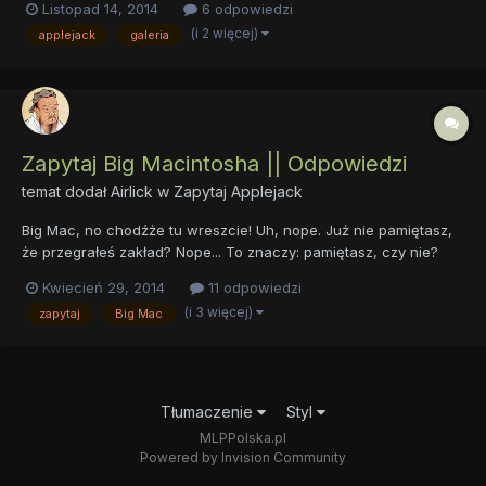
Listopad 14, 2014
6 odpowiedzi
(i 2 więcej)
applejack
galeria
Zapytaj Big Macintosha || Odpowiedzi
temat dodał
Airlick
w
Zapytaj Applejack
Big Mac, no chodźże tu wreszcie! Uh, nope. Już nie pamiętasz,
że przegrałeś zakład? Nope... To znaczy: pamiętasz, czy nie?
Eeeyup... Oh, do licha... Mógłbyś czasem się wysilić! Myślisz, że
Kwiecień 29, 2014
11 odpowiedzi
będziesz mógł odpowiedzieć na wszystkie pytania tych...
(i 3 więcej)
zapytaj
Big Mac
człowieków... jednym słowem? Eee... yup? Oh,...
Tłumaczenie
Styl
MLPPolska.pl
Powered by Invision Community