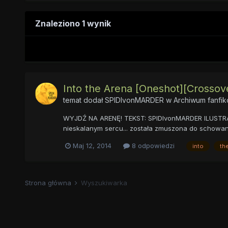
Znaleziono 1 wynik
Into the Arena [Oneshot][Crossover
temat dodał
SPIDIvonMARDER
w
Archiwum fanfi
WYJDŹ NA ARENĘ! TEKST: SPIDIvonMARDER ILUSTRACJE:
nieskalanym sercu... została zmuszona do schowania
Maj 12, 2014
8 odpowiedzi
into
th
Strona główna
Wyszukiwarka