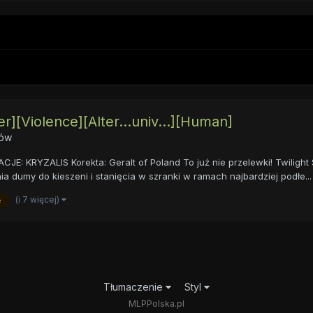
][Violence][Alter...univ...][Human]
ków
 KRYZALIS Korekta: Geralt of Poland To już nie przelewki! Twilight Spa
 dumy do kieszeni i stanięcia w szranki w ramach najbardziej podłe...
(i 7 więcej)
e
Tłumaczenie
Styl
MLPPolska.pl