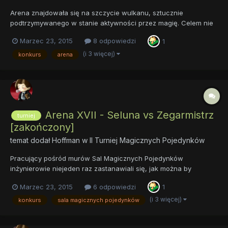
Arena znajdowała się na szczycie wulkanu, sztucznie
podtrzymywanego w stanie aktywności przez magię. Celem nie
jest w żadnym wypadku stworzenia zagrożenia dla zdrowia i
Marzec 23, 2015
8 odpowiedzi
1
życia uczestników – po prostu, efekt końcowy jest dzięki temu
dużo, dużo lepszy, zaś efekty specjalne, jak również atmosfera
(i 3 więcej)
konkurs
arena
otacza...
Arena XVII - Seluna vs Zegarmistrz
turniej
[zakończony]
temat dodał
Hoffman
w
II Turniej Magicznych Pojedynków
Pracujący pośród murów Sal Magicznych Pojedynków
inżynierowie niejeden raz zastanawiali się, jak można by
przeprowadzić magiczny pojedynek pod wodą. Długie badania
Marzec 23, 2015
6 odpowiedzi
1
nad zaklęciami iluzji, runami przekształcającymi, nawet przy
współpracy z alchemikami doprowadziły ich donikąd, toteż
(i 3 więcej)
konkurs
sala magicznych pojedynków
wydawało się, że k...