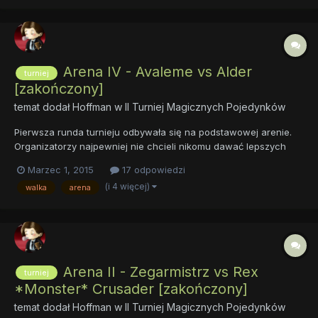
Arena IV - Avaleme vs Alder
turniej
[zakończony]
temat dodał
Hoffman
w
II Turniej Magicznych Pojedynków
Pierwsza runda turnieju odbywała się na podstawowej arenie.
Organizatorzy najpewniej nie chcieli nikomu dawać lepszych
kart na początek. Sama zaś arena była prosta. Wysoki kamienny
Marzec 1, 2015
17 odpowiedzi
mur otaczał długi na kilkadziesiąt metrów plac pokryty ubitą od
(i 4 więcej)
walka
arena
licznych walk ziemią. Arena nie miała dachu, więc prócz...
Arena II - Zegarmistrz vs Rex
turniej
*Monster* Crusader [zakończony]
temat dodał
Hoffman
w
II Turniej Magicznych Pojedynków