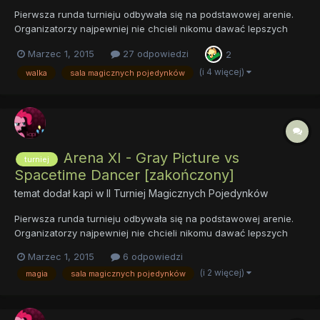
Pierwsza runda turnieju odbywała się na podstawowej arenie.
Organizatorzy najpewniej nie chcieli nikomu dawać lepszych
kart na początek. Sama zaś arena była prosta. Wysoki kamienny
Marzec 1, 2015
27 odpowiedzi
2
mur otaczał długi na kilkadziesiąt metrów plac pokryty ubitą od
licznych walk ziemią. Arena nie miała dachu, więc prócz...
(i 4 więcej)
walka
sala magicznych pojedynków
Arena XI - Gray Picture vs
turniej
Spacetime Dancer [zakończony]
temat dodał
kapi
w
II Turniej Magicznych Pojedynków
Pierwsza runda turnieju odbywała się na podstawowej arenie.
Organizatorzy najpewniej nie chcieli nikomu dawać lepszych
kart na początek. Sama zaś arena była prosta. Wysoki kamienny
Marzec 1, 2015
6 odpowiedzi
mur otaczał długi na kilkadziesiąt metrów plac pokryty ubitą od
(i 2 więcej)
magia
sala magicznych pojedynków
licznych walk ziemią. Arena nie miała dachu, więc prócz...