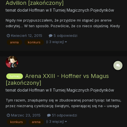
Advilion [zakończony]
temat dodał
Hoffman
w
II Turniej Magicznych Pojedynków
Nigdy nie przypuszczałem, że przyjdzie mi stąpać po arenie
odkrytej… W ten sposób. Pozwólcie, że co nieco objaśnię. Kiedy
słyszy się o wykopaliskach, pierwszym co nasuwa się na myśl,
Kwiecień 12, 2015
5 odpowiedzi
przynajmniej mnie, są skamieliny, pojedyncze kości, pozostałości
(i 3 więcej)
arena
konkurs
po dawnych cywilizacjach, ruiny. No i pr...
Arena XXIII - Hoffner vs Magus
turniej
[zakończony]
temat dodał
Hoffman
w
II Turniej Magicznych Pojedynków
Tym razem, znajdujemy się w zbudowanej ponad tysiąc lat temu,
przez nieznaną cywilizację świątyni, opierającej się na – uwaga
– czterech górskich szczytach. Legendy głoszą, że niegdyś
Marzec 23, 2015
51 odpowiedzi
okolice te zamieszkiwało plemię Behemotów, którzy na chwałę
(i 3 więcej)
konkurs
arena
swego boga wznieśli ten wspaniały budynek w jedną noc, p...