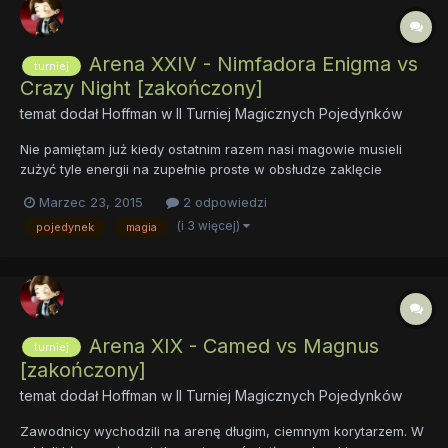
Arena XXIV - Nimfadora Enigma vs
turniej
Crazy Night [zakończony]
temat dodał
Hoffman
w
II Turniej Magicznych Pojedynków
Nie pamiętam już kiedy ostatnim razem nasi magowie musieli
zużyć tyle energii na zupełnie proste w obsłudze zaklęcie
utwardzające chmury. Tak czy inaczej, warto było. Ze
Marzec 23, 2015
2 odpowiedzi
zgromadzonych ze wszystkich stron świata puszystych obłoków
(i 3 więcej)
pojedynek
magia
uformowano pokaźny, podniebny pałac, zwieńczony utworzoną
z rosy kopuł...
Arena XIX - Camed vs Magnus
turniej
[zakończony]
temat dodał
Hoffman
w
II Turniej Magicznych Pojedynków
Zawodnicy wychodzili na arenę długim, ciemnym korytarzem. W