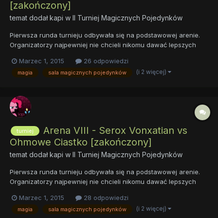
[zakończony]
temat dodał
kapi
w
II Turniej Magicznych Pojedynków
Pierwsza runda turnieju odbywała się na podstawowej arenie.
Organizatorzy najpewniej nie chcieli nikomu dawać lepszych
kart na początek. Sama zaś arena była prosta. Wysoki kamienny
Marzec 1, 2015
26 odpowiedzi
mur otaczał długi na kilkadziesiąt metrów plac pokryty ubitą od
(i 2 więcej)
magia
sala magicznych pojedynków
licznych walk ziemią. Arena nie miała dachu, więc prócz...
Arena VIII - Serox Vonxatian vs
turniej
Ohmowe Ciastko [zakończony]
temat dodał
kapi
w
II Turniej Magicznych Pojedynków
Pierwsza runda turnieju odbywała się na podstawowej arenie.
Organizatorzy najpewniej nie chcieli nikomu dawać lepszych
kart na początek. Sama zaś arena była prosta. Wysoki kamienny
Marzec 1, 2015
28 odpowiedzi
mur otaczał długi na kilkadziesiąt metrów plac pokryty ubitą od
(i 2 więcej)
magia
sala magicznych pojedynków
licznych walk ziemią. Arena nie miała dachu, więc prócz...