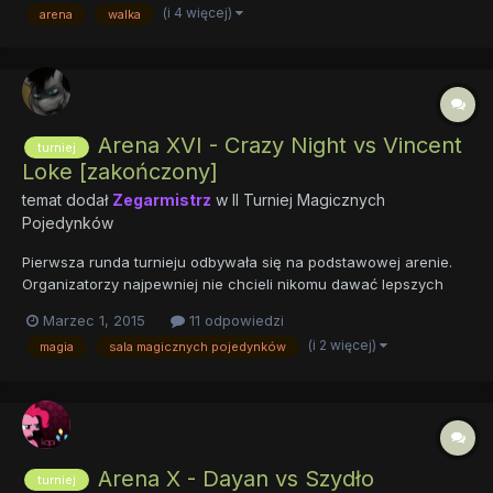
(i 4 więcej)
arena
walka
licznych walk ziemią. Arena nie miała dachu, więc prócz...
Arena XVI - Crazy Night vs Vincent
turniej
Loke [zakończony]
temat dodał
Zegarmistrz
w
II Turniej Magicznych
Pojedynków
Pierwsza runda turnieju odbywała się na podstawowej arenie.
Organizatorzy najpewniej nie chcieli nikomu dawać lepszych
kart na początek. Sama zaś arena była prosta. Wysoki kamienny
Marzec 1, 2015
11 odpowiedzi
mur otaczał długi na kilkadziesiąt metrów plac pokryty ubitą od
(i 2 więcej)
magia
sala magicznych pojedynków
licznych walk ziemią. Arena nie miała dachu, więc prócz...
Arena X - Dayan vs Szydło
turniej