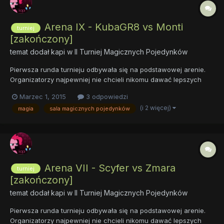
Arena IX - KubaGR8 vs Monti
turniej
[zakończony]
temat dodał
kapi
w
II Turniej Magicznych Pojedynków
Pierwsza runda turnieju odbywała się na podstawowej arenie.
Organizatorzy najpewniej nie chcieli nikomu dawać lepszych
kart na początek. Sama zaś arena była prosta. Wysoki kamienny
Marzec 1, 2015
3 odpowiedzi
mur otaczał długi na kilkadziesiąt metrów plac pokryty ubitą od
(i 2 więcej)
magia
sala magicznych pojedynków
licznych walk ziemią. Arena nie miała dachu, więc prócz...
Arena VII - Scyfer vs Zmara
turniej
[zakończony]
temat dodał
kapi
w
II Turniej Magicznych Pojedynków
Pierwsza runda turnieju odbywała się na podstawowej arenie.
Organizatorzy najpewniej nie chcieli nikomu dawać lepszych