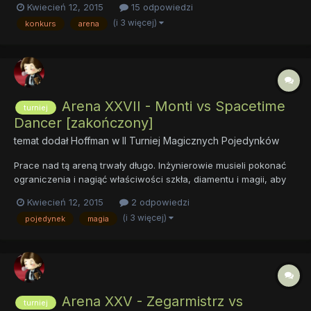
Kwiecień 12, 2015
15 odpowiedzi
natomiast ściany i podtrzymujące sklepienie filary pokrywały
(i 3 więcej)
konkurs
arena
lodowe żyły, wewnątrz których wciąż płynęła woda. A brała...
Arena XXVII - Monti vs Spacetime
turniej
Dancer [zakończony]
temat dodał
Hoffman
w
II Turniej Magicznych Pojedynków
Prace nad tą areną trwały długo. Inżynierowie musieli pokonać
ograniczenia i nagiąć właściwości szkła, diamentu i magii, aby
stworzyć tę monumentalną konstrukcję, cieszącą oczy tak
Kwiecień 12, 2015
2 odpowiedzi
widzów, jak i pojedynkowiczów. Właśnie zagrzmiały trąby
(i 3 więcej)
pojedynek
magia
obwieszczające rozpoczęcie kolejnego starcia. Przec...
Arena XXV - Zegarmistrz vs
turniej