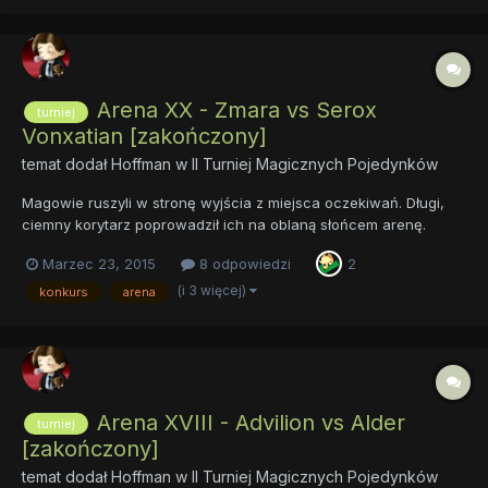
Arena XX - Zmara vs Serox
turniej
Vonxatian [zakończony]
temat dodał
Hoffman
w
II Turniej Magicznych Pojedynków
Magowie ruszyli w stronę wyjścia z miejsca oczekiwań. Długi,
ciemny korytarz poprowadził ich na oblaną słońcem arenę.
Dzienna gwiazda świeciła mocno, napawając optymizmem
Marzec 23, 2015
8 odpowiedzi
2
walczących. Światło odbijało się i wydobywało czystość z
popękanych bloków białego kamienia, które zachodziły na
(i 3 więcej)
konkurs
arena
siebie nieregula...
Arena XVIII - Advilion vs Alder
turniej
[zakończony]
temat dodał
Hoffman
w
II Turniej Magicznych Pojedynków