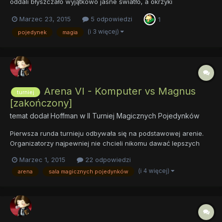
oddali błyszczało wyjątkowo jasne światło, a okrzyki
publiczności skandowały ich imiona. Wielkie, zamazane w
Marzec 23, 2015
5 odpowiedzi
1
mroku wrota wejściowe, prowadziło na miejsce pojedynku.
Arena była pokryta ogromnymi ścianami z przezroczystego
(i 3 więcej)
pojedynek
magia
kryszta...
Arena VI - Komputer vs Magnus
turniej
[zakończony]
temat dodał
Hoffman
w
II Turniej Magicznych Pojedynków
Pierwsza runda turnieju odbywała się na podstawowej arenie.
Organizatorzy najpewniej nie chcieli nikomu dawać lepszych
kart na początek. Sama zaś arena była prosta. Wysoki kamienny
Marzec 1, 2015
22 odpowiedzi
mur otaczał długi na kilkadziesiąt metrów plac pokryty ubitą od
(i 4 więcej)
arena
sala magicznych pojedynków
licznych walk ziemią. Arena nie miała dachu, więc prócz...