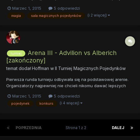
kart na początek. Sama zaś arena była prosta. Wysoki kamienny
Marzec 1, 2015
5 odpowiedzi
mur otaczał długi na kilkadziesiąt metrów plac pokryty ubitą od
(i 2 więcej)
magia
sala magicznych pojedynków
licznych walk ziemią. Arena nie miała dachu, więc prócz...
Arena III - Advilion vs Alberich
turniej
[zakończony]
temat dodał
Hoffman
w
II Turniej Magicznych Pojedynków
Pierwsza runda turnieju odbywała się na podstawowej arenie.
Organizatorzy najpewniej nie chcieli nikomu dawać lepszych
kart na początek. Sama zaś arena była prosta. Wysoki kamienny
Marzec 1, 2015
5 odpowiedzi
mur otaczał długi na kilkadziesiąt metrów plac pokryty ubitą od
(i 4 więcej)
pojedynek
konkurs
licznych walk ziemią. Arena nie miała dachu, więc prócz...
POPRZEDNIA
Strona 1 z 2
DALEJ