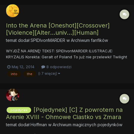
Into the Arena [Oneshot][Crossover]
[Violence][Alter...univ...][Human]
temat dodał
SPIDIvonMARDER
w
Archiwum fanfików
WYJDŹ NA ARENĘ! TEKST: SPIDIvonMARDER ILUSTRACJE:
KRYZALIS Korekta: Geralt of Poland To już nie przelewki! Twilight
Sparkle, księżniczka Equestrii, najwierniejsza z wiernych, o
Maj 12, 2014
8 odpowiedzi
nieskalanym sercu... została zmuszona do schowania dumy do
(i 7 więcej)
into
the
kieszeni i stanięcia w szranki w ramach najbardziej podłe...
[Pojedynek] [C] Z powrotem na
pojedynek
Arenie XVIII - Ohmowe Ciastko vs Zmara
temat dodał
Hoffman
w
Archiwum magicznych pojedynków