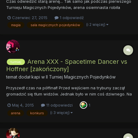
Czas odwiedzić starą arenę... Tak samo jak podczas pierwszego
Turnieju Magicznych Pojedynków, arena osiemnasta robiła
wrażenie. Była w całości wyrzeźbiona w wielkim krysztale, choć
Czerwiec 27, 2015
1 odpowiedź
czas zdążył już zostawić na jej ścianach kilka szram. Na całe
(i 2 więcej)
magia
sala magicznych pojedynków
szczęście, okazał się litościwy dla dekoracji...
Arena XXX - Spacetime Dancer vs
turniej
Hoffner [zakończony]
temat dodał
kapi
w
II Turniej Magicznych Pojedynków
Przyszedł czas na półfinał! Przed wejściem na trybuny zaczął
gromadzić się tłum widzów. Jednak było w nim coś dziwnego. Na
miejscach w loży zasiadało wiele znamienitych osobistości, nie
Maj 4, 2015
11 odpowiedzi
1
tylko magów, ale także i uczonych. Każdy z nich okazywał
ochronie specjalne zaproszen...
(i 3 więcej)
arena
konkurs