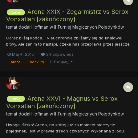
Arena XXIX - Zegarmistrz vs Serox
turniej
Vonxatian [zakończony]
temat dodał
Hoffman
w
II Turniej Magicznych Pojedynków
Coraz bliżej końca… Nieuchronnie zbliżamy się do finałowej
bitwy. Ale zanim to nastąpi, czeka nas przeprawa przez jeszcze
dwie areny. Oto jedna z nich. Pierwszą przeszkodą, z jaką
Maj 4, 2015
24 odpowiedzi
musieli zmierzyć się magowie, była olbrzymich rozmiarów klatka
(i 3 więcej)
arena
konkurs
schodowa. Ktokolwiek ją projektow...
Arena XXVI - Magnus vs Serox
turniej
Vonxatian [zakończony]
temat dodał
Hoffman
w
II Turniej Magicznych Pojedynków
Uwaga, ślisko! Arena, na której już za moment stoczycie
pojedynek, jest w prawie trzech czwartych wykonana z lodu.
Gruba warstwa wiecznej zmarzliny okrywa skalną płytę,