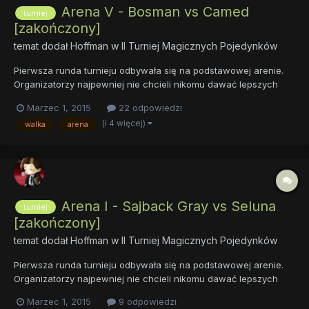
Arena V - Bosman vs Camed
turniej
[zakończony]
temat dodał
Hoffman
w
II Turniej Magicznych Pojedynków
Pierwsza runda turnieju odbywała się na podstawowej arenie.
Organizatorzy najpewniej nie chcieli nikomu dawać lepszych
kart na początek. Sama zaś arena była prosta. Wysoki kamienny
Marzec 1, 2015
22 odpowiedzi
mur otaczał długi na kilkadziesiąt metrów plac pokryty ubitą od
(i 4 więcej)
walka
arena
licznych walk ziemią. Arena nie miała dachu, więc prócz...
Arena I - Sajback Gray vs Seluna
turniej
[zakończony]
temat dodał
Hoffman
w
II Turniej Magicznych Pojedynków
Pierwsza runda turnieju odbywała się na podstawowej arenie.
Organizatorzy najpewniej nie chcieli nikomu dawać lepszych
kart na początek. Sama zaś arena była prosta. Wysoki kamienny
Marzec 1, 2015
9 odpowiedzi
mur otaczał długi na kilkadziesiąt metrów plac pokryty ubitą od