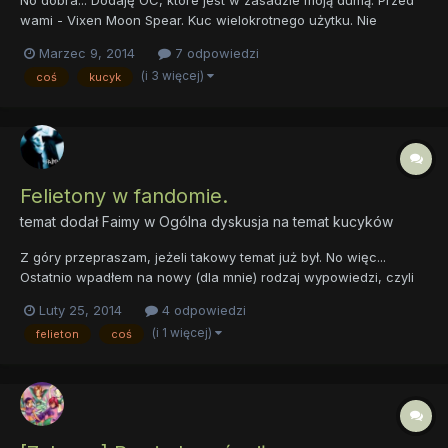
wami - Vixen Moon Spear. Kuc wielokrotnego użytku. Nie
dziwcie się więc, że OC w kilku miejscach się różni od tych
Marzec 9, 2014
7 odpowiedzi
Vixen jakie podawałam do sesji ect. ja po prostu staram się ją
(i 3 więcej)
coś
kucyk
dopasować do tego gdzie ją zapisuję. *Tabum-tsssss*...
Felietony w fandomie.
temat dodał
Faimy
w
Ogólna dyskusja na temat kucyków
Z góry przepraszam, jeżeli takowy temat już był. No więc...
Ostatnio wpadłem na nowy (dla mnie) rodzaj wypowiedzi, czyli
felieton. Czytałem go, czytałem... Jeszcze chwilę czytałem, a
Luty 25, 2014
4 odpowiedzi
potem w mojej głowie narodziła się pewna myśl! Co by było
(i 1 więcej)
felieton
coś
gdyby, to w fandomie zaczęły pojawiać się fel...