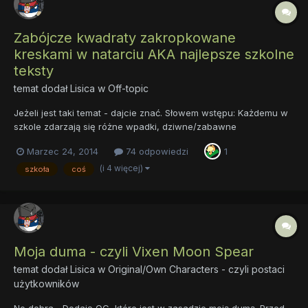
Zabójcze kwadraty zakropkowane
kreskami w natarciu AKA najlepsze szkolne
teksty
temat dodał
Lisica
w
Off-topic
Jeżeli jest taki temat - dajcie znać. Słowem wstępu: Każdemu w
szkole zdarzają się różne wpadki, dziwne/zabawne
(niepotrzebnie skreślić) sytuacje. O rozbrajających tekstach
Marzec 24, 2014
74 odpowiedzi
1
nauczycieli bądź uczniów nie wspominając. A jak wiadomo -
śmiechu nigdy za wiele. No to ja na pierwszy ogień. Matema...
(i 4 więcej)
szkoła
coś
Moja duma - czyli Vixen Moon Spear
temat dodał
Lisica
w
Original/Own Characters - czyli postaci
użytkowników
No dobra... Dodaję OC, które jest w zasadzie moją dumą. Przed