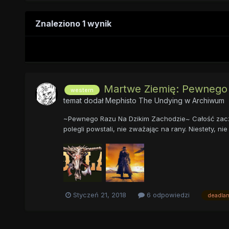
Znaleziono 1 wynik
Martwe Ziemię: Pewnego R
western
temat dodał
Mephisto The Undying
w
Archiwum
~Pewnego Razu Na Dzikim Zachodzie~ Całość zaczęła
polegli powstali, nie zważając na rany. Niestety, n
Styczeń 21, 2018
6 odpowiedzi
deadla