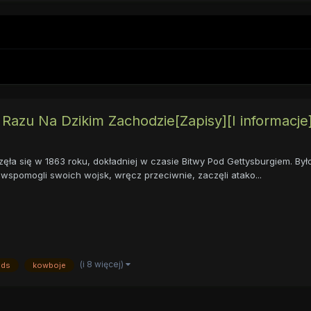
azu Na Dzikim Zachodzie[Zapisy][I informacje
 się w 1863 roku, dokładniej w czasie Bitwy Pod Gettysburgiem. Było 
ie wspomogli swoich wojsk, wręcz przeciwnie, zaczęli atako...
(i 8 więcej)
nds
kowboje