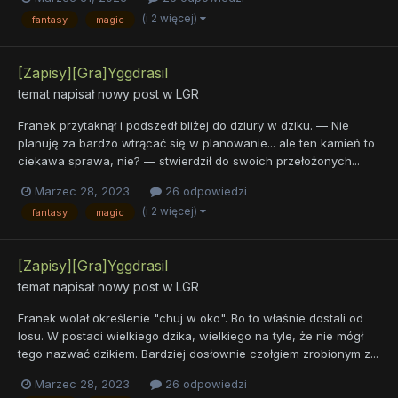
(i 2 więcej)
fantasy
magic
[Zapisy][Gra]Yggdrasil
temat napisał nowy post w
LGR
Franek przytaknął i podszedł bliżej do dziury w dziku. — Nie
planuję za bardzo wtrącać się w planowanie... ale ten kamień to
ciekawa sprawa, nie? — stwierdził do swoich przełożonych...
Marzec 28, 2023
26 odpowiedzi
(i 2 więcej)
fantasy
magic
[Zapisy][Gra]Yggdrasil
temat napisał nowy post w
LGR
Franek wolał określenie "chuj w oko". Bo to właśnie dostali od
losu. W postaci wielkiego dzika, wielkiego na tyle, że nie mógł
tego nazwać dzikiem. Bardziej dosłownie czołgiem zrobionym z...
Marzec 28, 2023
26 odpowiedzi