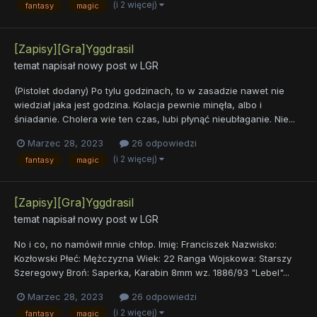
(i 2 więcej)
fantasy
magic
[Zapisy][Gra]Yggdrasil
temat napisał nowy post w
LGR
(Pistolet dodany) Po tylu godzinach, to w zasadzie nawet nie
wiedział jaka jest godzina. Kolacja pewnie minęła, albo i
śniadanie. Cholera wie ten czas, lubi płynąć nieubłaganie. Nie...
Marzec 28, 2023
26 odpowiedzi
(i 2 więcej)
fantasy
magic
[Zapisy][Gra]Yggdrasil
temat napisał nowy post w
LGR
No i co, no namówił mnie chłop. Imię: Franciszek Nazwisko:
Kozłowski Płeć: Mężczyzna Wiek: 22 Ranga Wojskowa: Starszy
Szeregowy Broń: Saperka, Karabin 8mm wz. 1886/93 "Lebel"...
Marzec 28, 2023
26 odpowiedzi
(i 2 więcej)
fantasy
magic