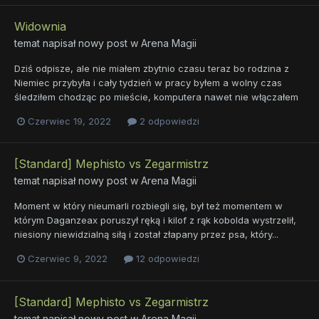
Widownia
temat napisał nowy post w
Arena Magii
Dziś odpisze, ale nie miałem zbytnio czasu teraz bo rodzina z
Niemiec przybyła i cały tydzień w pracy byłem a wolny czas
śledziłem chodząc po mieście, komputera nawet nie włączałem
Czerwiec 19, 2022
2 odpowiedzi
[Standard] Mephisto vs Zegarmistrz
temat napisał nowy post w
Arena Magii
Moment w który nieumarli rozbiegli się, był też momentem w
którym Daganzeax poruszył ręką i kilof z rąk kobolda wystrzelił,
niesiony niewidzialną siłą i został złapany przez psa, który...
Czerwiec 9, 2022
12 odpowiedzi
[Standard] Mephisto vs Zegarmistrz
temat napisał nowy post w
Arena Magii