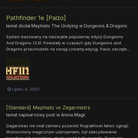
Pathfinder 1e [Paizo]
temat dodał
Mephisto The Undying
w
Dungeons & Dragons
System bazowany na niezwykle popularnej edycji Dungeons
And Dragons (3.5). Powstały w czasach gdy Dungeons and
Dragons przechodziło na swoją czwartą edycję. Paizo zaczęło...
Lipiec 4, 2022
[Standard] Mephisto vs Zegarmistrz
temat napisał nowy post w
Arena Magii
Daganzeax nie miał zamiaru pozwolić Rograkhowi łatwo zginąć.
Wzmocniony magicznym uzbrojeniem, był zdecydowanie
twardszy niż wcześniej, ale to wciąż było za mało. Teren nie...