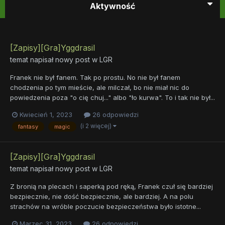
Aktywność
[Zapisy][Gra]Yggdrasil
temat napisał nowy post w
LGR
Franek nie był fanem. Tak po prostu. No nie był fanem
chodzenia po tym mieście, ale milczał, bo nie miał nic do
powiedzenia poza "o cię chuj..." albo "ło kurwa". To i tak nie był...
Kwiecień 1, 2023
26 odpowiedzi
(i 2 więcej)
fantasy
magic
[Zapisy][Gra]Yggdrasil
temat napisał nowy post w
LGR
Z bronią na plecach i saperką pod ręką, Franek czuł się bardziej
bezpiecznie, nie dość bezpiecznie, ale bardziej. A na polu
strachów na wróble poczucie bezpieczeństwa było istotne...
Marzec 31, 2023
26 odpowiedzi