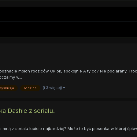
poznacie moich rodziców Ok ok, spokojnie A ty co? Nie podjarany. Troch
czaimy w...
(i 3 więcej)
dyskusja
rodzice
a Dashie z serialu.
mną z serialu lubicie najbardziej? Może to być piosenka w której śp