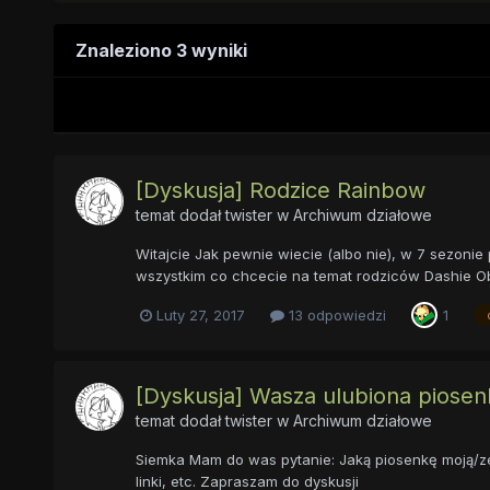
Znaleziono 3 wyniki
[Dyskusja] Rodzice Rainbow
temat dodał
twister
w
Archiwum działowe
Witajcie Jak pewnie wiecie (albo nie), w 7 sezonie 
wszystkim co chcecie na temat rodziców Dashie Ob
Luty 27, 2017
13 odpowiedzi
1
[Dyskusja] Wasza ulubiona piosenk
temat dodał
twister
w
Archiwum działowe
Siemka Mam do was pytanie: Jaką piosenkę moją/ze 
linki, etc. Zapraszam do dyskusji