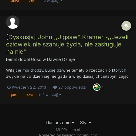
(i 6 więcej)
Juha
Zło
by chwilę później zniknąć i oddać Złotej Gwieździe całe niebo...
[Dyskusja] John ,,Jigsaw" Kramer -,,Jeżeli
człowiek nie szanuje życia, nie zasługuje
na nie"
temat dodał Gość w
Dawne Dzieje
Witajcie moi drodzy. Lubię dziwne tematy o rzeczach o których
zwykle na co dzień się nie gada a więc dzisiaj chciałabym zająć
się tematem postaci Johna Kramera z serii filmów ,,Piła". Wielu
Kwiecień 22, 2013
27 odpowiedzi
1
ludzi ogląda ten film jedynie z powodów takich jak - ,,Flaki , krew
, śmierć , haha ten film jest super" -...
(i 4 więcej)
piła
saw
Tłumaczenie
Styl
MLPPolska.pl
Powered by Invision Community