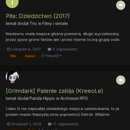
Piła: Dziedzictwo (2017)
temat dodał
Tric
w
Filmy i seriale
Niedawno miała miejsce głośna premiera, długo wyczekiwany
przez spore grono fanów ale i przez równie liczną grupę osób
spisany na straty siódmy sequel serii Piła, czyli Jigsaw. Z uwagi
Listopad 4, 2017
4 odpowiedzi
na to, że jest to dość popularny cykl a nowa odsłona budzi do
(i 1 więcej)
film
horror
tej pory spore wątpliwości i opinie na temat tegorocz...
[Grimdark] Palenie zabija (KreeoLe)
temat dodał
Panda Hippis
w
Archiwum RPG
(Jako iż nie napisałaś dokładnego miejsca zamieszkania, to ja
podam miasto Najwyżej mnie poprawisz) Detroit. Właśnie
nastawał ranek. Słońce powoli i ospale wznosiło się ponad
Grudzień 1, 2013
17 odpowiedzi
horyzont, a Księżyc w pełni chował się za wysokimi budynkami,