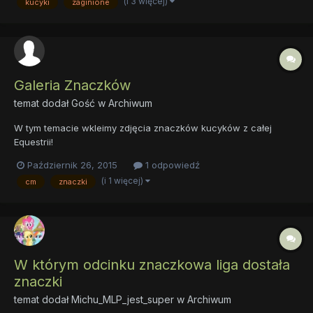
(i 3 więcej)
kucyki
zaginione
Scoot byłoby ciężko. Musicie udzielić pomocy Znaczk...
Galeria Znaczków
temat dodał Gość w
Archiwum
W tym temacie wkleimy zdjęcia znaczków kucyków z całej
Equestrii!
Październik 26, 2015
1 odpowiedź
(i 1 więcej)
cm
znaczki
W którym odcinku znaczkowa liga dostała
znaczki
temat dodał
Michu_MLP_jest_super
w
Archiwum