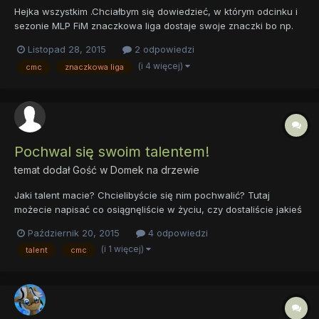
Hejka wszystkim .Chciałbym się dowiedzieć, w którym odcinku i
sezonie MLP FiM znaczkowa liga dostaje swoje znaczki bo np.
na stronie http://pl.mlp.wikia.com/ CMC mają swoje znaczki.Liczę
Listopad 28, 2015
2 odpowiedzi
na szybkie odpowiedzi,z góry dziękuję.
(i 4 więcej)
cmc
znaczkowa liga
Pochwal się swoim talentem!
temat dodał Gość w
Domek na drzewie
Jaki talent macie? Chcielibyście się nim pochwalić? Tutaj
możecie napisać co osiągnęliście w życiu, czy dostaliście jakieś
nagrody i co jest waszym hobby.
Październik 20, 2015
4 odpowiedzi
(i 1 więcej)
talent
cmc