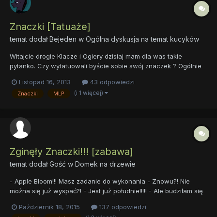
Znaczki [Tatuaże]
temat dodał
Bejeden
w
Ogólna dyskusja na temat kucyków
Witajcie drogie Klacze i Ogiery dzisiaj mam dla was takie
pytanko. Czy wytatuowali byście sobie swój znaczek ? Ogólnie
ja mogę szczerze powiedzieć, że tak Piszemy "tatuaże" nie
Listopad 16, 2013
43 odpowiedzi
"tatułaże" ~Decaded
(i 1 więcej)
Znaczki
MLP
Zginęły Znaczki!!! [zabawa]
temat dodał Gość w
Domek na drzewie
- Apple Bloom!!! Masz zadanie do wykonania - Znowu?! Nie
można się już wyspać?! - Jest już południe!!!!! - Ale budziłam się
w nocy - Ale to pilne!!! Zaginęły znaczki kucykom!!! - Trzeba było
Październik 18, 2015
137 odpowiedzi
tak od razu!, ale sama nie dam rady! Nawet ze Sweetie czy