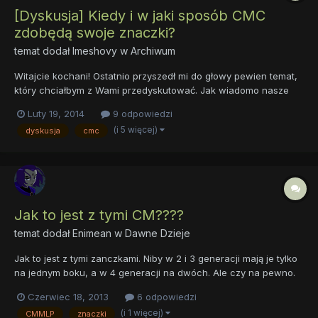
[Dyskusja] Kiedy i w jaki sposób CMC
zdobędą swoje znaczki?
temat dodał
Imeshovy
w
Archiwum
Witajcie kochani! Ostatnio przyszedł mi do głowy pewien temat,
który chciałbym z Wami przedyskutować. Jak wiadomo nasze
dzielne członkinie Znaczkowej Ligi wciąż się starają zrealizować
Luty 19, 2014
9 odpowiedzi
swoje najskrytsze marzenie, jakim jest własny znaczek talentu.
(i 5 więcej)
dyskusja
cmc
Dlatego moje pytanie: jak myślicie, kiedy Appl...
Jak to jest z tymi CM????
temat dodał
Enimean
w
Dawne Dzieje
Jak to jest z tymi zanczkami. Niby w 2 i 3 generacji mają je tylko
na jednym boku, a w 4 generacji na dwóch. Ale czy na pewno.
Coś za dużo zdarza się przypadków kiedy kucyk się odwraca, a
Czerwiec 18, 2013
6 odpowiedzi
tam nie ma znaczka na boku. Możliwe że to twórcy nie mogą się
(i 1 więcej)
CMMLP
znaczki
zdecydować co do CM albo poprostu popełniają ten s...