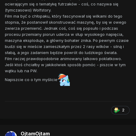
ocierającym się o tematykę futrzaków - coś, co nazywa się
(tymczasowo) Wolfstory.
Film ma być o chłopaku, który fascynował się wilkami do tego
stopnia, że postanowił skonstruować maszynę, by się w owego
zwierza przemienić. Jednak coś, coś się popsuło i podczas
procesu przemiany piorun uderza w słup wysokiego napięcia,
maszyna eksploduje, a główny bohater znika. Po pewnym czasie
budzi się w mieście zamieszkałym przez 2 rasy wilków - silną i
słabą, a jego zadaniem będzie powrót do ludzkiego świata.
Film raczej prawdopodobnie animowany lalkowo poklatkowo.
Jeśli ktoś chciałby w jakikolwiek sposób pomóc - piszcie w tym
wątku lub na PW.
Napiszcie co o tym myślicie
2
OjtamOjtam