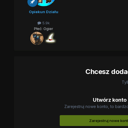
Opiekun Działu
5.9k
Płeć:
Ogier
Chcesz dodać
Tyl
Utwórz konto
Zarejestruj nowe konto, to bardz
Zarejestruj nowe kon