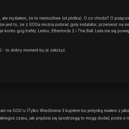
ale myślałem, że to niemożliwe (ot plotka). O co chodzi? O połącze
sze jest to, że z GOGa można pobrać goły instalator, przenieść na in
 konto gog trafiły: Limbo, Etherlords 2 i The Ball. Lista ma się powi
OG - to dobry moment by je założyć.
m na GOG'u (Tylko Wiedźmina 3 kupiłem bo jedynkę miałem z jakiej
akiegoś czasu, jak prędzej się spostrzegę to mogę dodać posta o n