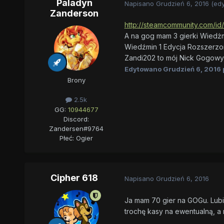
Paladyn
Napisano
Grudzień 6, 2016
(ed
Zanderson
http://steamcommunity.com/id
A na gog mam 3 gierki Wiedżm
Wiedźmin 1 Edycja Rozszerzon
Zandi202 to mój Nick Gogowy
Edytowano
Grudzień 6, 2016
Brony
2.5k
GG:
10944677
Discord:
Zandersen#9764
Płeć:
Ogier
Cipher 618
Napisano
Grudzień 6, 2016
Ja mam 70 gier na GOGu. Lubię
trochę kasy na ewentualną, 