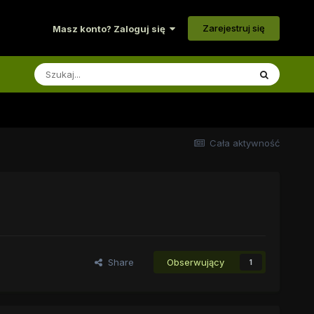
Zarejestruj się
Masz konto? Zaloguj się
Cała aktywność
Share
Obserwujący
1