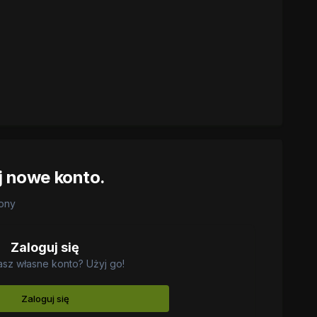
j nowe konto.
rony
Zaloguj się
asz własne konto? Użyj go!
Zaloguj się