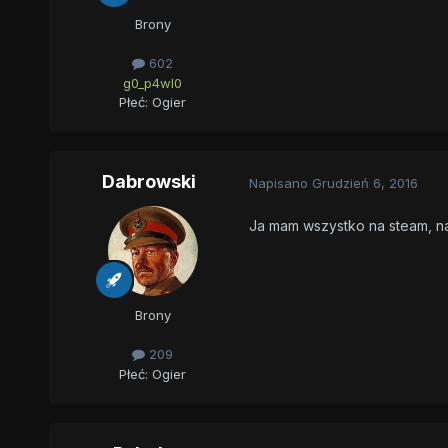
Brony
602
g0_p4wl0
Płeć:
Ogier
Dabrowski
Napisano
Grudzień 6, 2016
Ja mam wszystko na steam, na
Brony
209
Płeć:
Ogier