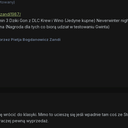
ytowany)
/zandi1987/
in 3 Dziki Gon z DLC Krew i Wino (Jedyne kupne) Neverwinter nigh
a (Nagroda dla tych co biorą udział w testowaniu Gwinta)
przez Pietja Bogdanowicz Zandi
 wrócić do klasyki. Mimo to ucieszę się jeśli wpadnie tam coś ze 
a raczej pewną wyprzedaż.