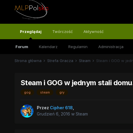
Przeglądaj
Twórczość
Aktywność
Forum
Kalendarz
Regulamin
Administracja
Strona główna
Strefa Gracza
Steam
Steam i GOG w jedny
Steam i GOG w jednym stali domu.
gog
steam
gry
Przez
Cipher 618
,
Grudzień 6, 2016
w
Steam