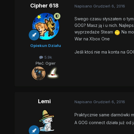
Cipher 618
Napisano
Grudzień 6, 2016
Swego czasu słyszałem o tym, 
GOG? Masz ją i u nich. Najlep
wyprzedaże Steam
Na moje
War na Xbox One
Opiekun Działu
Jeśli ktoś nie ma konta na G
5.9k
Płeć:
Ogier
Lemi
Napisano
Grudzień 6, 2016
Praktycznie same darmówki ma
A GOG connect działa już od j