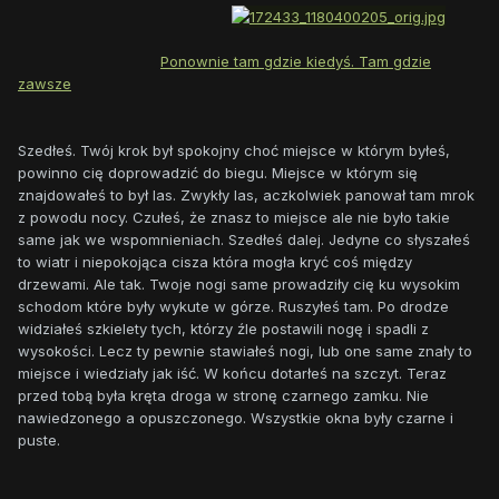
Ponownie tam gdzie kiedyś. Tam gdzie
zawsze
Szedłeś. Twój krok był spokojny choć miejsce w którym byłeś,
powinno cię doprowadzić do biegu. Miejsce w którym się
znajdowałeś to był las. Zwykły las, aczkolwiek panował tam mrok
z powodu nocy. Czułeś, że znasz to miejsce ale nie było takie
same jak we wspomnieniach. Szedłeś dalej. Jedyne co słyszałeś
to wiatr i niepokojąca cisza która mogła kryć coś między
drzewami. Ale tak. Twoje nogi same prowadziły cię ku wysokim
schodom które były wykute w górze. Ruszyłeś tam. Po drodze
widziałeś szkielety tych, którzy źle postawili nogę i spadli z
wysokości. Lecz ty pewnie stawiałeś nogi, lub one same znały to
miejsce i wiedziały jak iść. W końcu dotarłeś na szczyt. Teraz
przed tobą była kręta droga w stronę czarnego zamku. Nie
nawiedzonego a opuszczonego. Wszystkie okna były czarne i
puste.