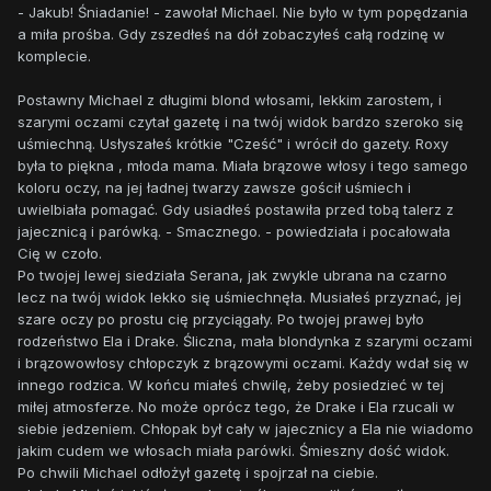
- Jakub! Śniadanie! - zawołał Michael. Nie było w tym popędzania
a miła prośba. Gdy zszedłeś na dół zobaczyłeś całą rodzinę w
komplecie.
Postawny Michael z długimi blond włosami, lekkim zarostem, i
szarymi oczami czytał gazetę i na twój widok bardzo szeroko się
uśmiechną. Usłyszałeś krótkie "Cześć" i wrócił do gazety. Roxy
była to piękna , młoda mama. Miała brązowe włosy i tego samego
koloru oczy, na jej ładnej twarzy zawsze gościł uśmiech i
uwielbiała pomagać. Gdy usiadłeś postawiła przed tobą talerz z
jajecznicą i parówką. - Smacznego. - powiedziała i pocałowała
Cię w czoło.
Po twojej lewej siedziała Serana, jak zwykle ubrana na czarno
lecz na twój widok lekko się uśmiechnęła. Musiałeś przyznać, jej
szare oczy po prostu cię przyciągały. Po twojej prawej było
rodzeństwo Ela i Drake. Śliczna, mała blondynka z szarymi oczami
i brązowowłosy chłopczyk z brązowymi oczami. Każdy wdał się w
innego rodzica. W końcu miałeś chwilę, żeby posiedzieć w tej
miłej atmosferze. No może oprócz tego, że Drake i Ela rzucali w
siebie jedzeniem. Chłopak był cały w jajecznicy a Ela nie wiadomo
jakim cudem we włosach miała parówki. Śmieszny dość widok.
Po chwili Michael odłożył gazetę i spojrzał na ciebie.