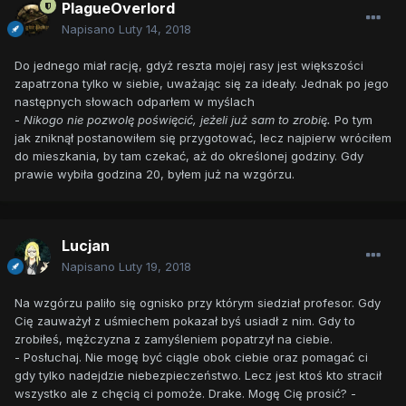
PlagueOverlord
Napisano
Luty 14, 2018
Do jednego miał rację, gdyż reszta mojej rasy jest większości
zapatrzona tylko w siebie, uważając się za ideały. Jednak po jego
następnych słowach odparłem w myślach
-
Nikogo nie pozwolę poświęcić, jeżeli już sam to zrobię.
Po tym
jak zniknął postanowiłem się przygotować, lecz najpierw wróciłem
do mieszkania, by tam czekać, aż do określonej godziny. Gdy
prawie wybiła godzina 20, byłem już na wzgórzu.
Lucjan
Napisano
Luty 19, 2018
Na wzgórzu paliło się ognisko przy którym siedział profesor. Gdy
Cię zauważył z uśmiechem pokazał byś usiadł z nim. Gdy to
zrobiłeś, mężczyzna z zamyśleniem popatrzył na ciebie.
- Posłuchaj. Nie mogę być ciągle obok ciebie oraz pomagać ci
gdy tylko nadejdzie niebezpieczeństwo. Lecz jest ktoś kto stracił
wszystko ale z chęcią ci pomoże. Drake. Mogę Cię prosić? -