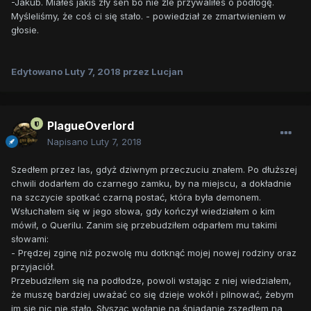
-Jakub. Miałeś jakiś zły sen bo nie źle przywaliłeś o podłogę.
Myśleliśmy, że coś ci się stało. - powiedział ze zmartwieniem w
głosie.
Edytowano
Luty 7, 2018
przez Lucjan
PlagueOverlord
Napisano
Luty 7, 2018
Szedłem przez las, gdyż dziwnym przeczuciu znałem. Po dłuższej
chwili dodarłem do czarnego zamku, by na miejscu, a dokładnie
na szczycie spotkać czarną postać, która była demonem.
Wsłuchałem się w jego słowa, gdy kończył wiedziałem o kim
mówił, o Querilu. Zanim się przebudziłem odparłem mu takimi
słowami:
- Prędzej zginę niż pozwolę mu dotknąć mojej nowej rodziny oraz
przyjaciół.
Przebudziłem się na podłodze, powoli wstając z niej wiedziałem,
że muszę bardziej uważać co się dzieje wokół i pilnować, żebym
im się nic nie stało. Słysząc wołanie na śniadanie zszedłem na