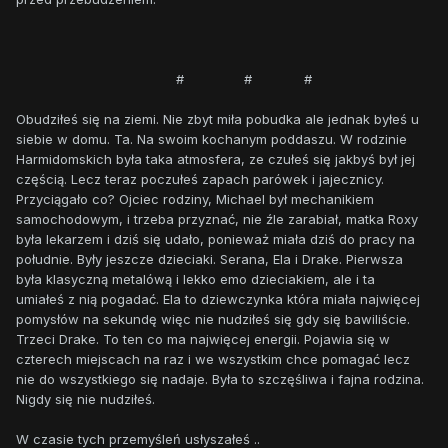
# # #
Obudziłeś się na ziemi. Nie zbyt miła pobudka ale jednak byłeś u
siebie w domu. Ta. Na swoim kochanym poddaszu. W rodzinie
Harmidomskich była taka atmosfera, ze czułeś się jakbyś był jej
częścią. Lecz teraz poczułeś zapach parówek i jajecznicy.
Przyciągało co? Ojciec rodziny, Michael był mechanikiem
samochodowym, i trzeba przyznać, nie źle zarabiał, matka Roxy
była lekarzem i dziś się udało, ponieważ miała dziś do pracy na
południe. Były jeszcze dzieciaki. Serana, Ela i Drake. Pierwsza
była klasyczną metalówą i lekko emo dzieciakiem, ale i ta
umiałeś z nią pogadać. Ela to dziewczynka która miała najwięcej
pomysłów na sekundę więc nie nudziłeś się gdy się bawiliście.
Trzeci Drake. To ten co ma najwięcej energii. Pojawia się w
czterech miejscach na raz i we wszystkim chce pomagać lecz
nie do wszystkiego się nadaje. Była to szczęśliwa i fajna rodzina.
Nigdy się nie nudziłeś.
W czasie tych przemyśleń usłyszałeś ..