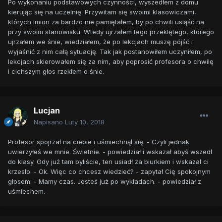
Po wykonaniu podstawowych czynności, wyszedłem z domu
kierując się na uczelnię. Przywitam się swoimi klasowiczami,
których imion za bardzo nie pamiętałem, by po chwili usiąść na
przy swoim stanowisku. Wtedy ujrzałem tego przeklętego, którego
ujrzałem we śnie, wiedziałem, że po lekcjach muszę pójść i
wyjaśnić z nim całą sytuację. Tak jak postanowiłem uczyniłem, po
lekcjach skierowałem się za nim, aby poprosić profesora o chwilę
i cichszym głos rzekłem o śnie.
Lucjan
Napisano
Luty 10, 2018
Profesor spojrzał na ciebie i uśmiechnął się. - Czyli jednak
uwierzyłeś we mnie. Świetnie. - powiedział i wskazał abyś wszedł
do klasy. Gdy już tam byliście, ten usiadł za biurkiem i wskazał ci
krzesło. - Ok. Więc co chcesz wiedzieć? - zapytał Cię spokojnym
głosem. - Mamy czas. Jesteś już po wykładach. - powiedział z
uśmiechem.