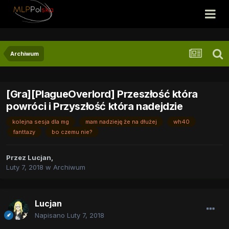
Archiwum
[Gra][PlagueOverlord] Przeszłość która
powróci i Przyszłość która nadejdzie
kolejna sesja dla mg
mam nadzieję że na dłużej
wh40
fanttazy
bo czemu nie?
Przez
Lucjan
,
Luty 7, 2018
w
Archiwum
Lucjan
Napisano
Luty 7, 2018