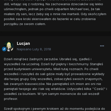
dół, witając się z rodzinką. Na zachowania dzieciaków się lekko
uśmiechnąłem, jednak po chwili odparłem Michael'owi, że tak
miałem zły sen, lecz żeby się o mnie nie martwili. Gdy skończyłem
posiłek swe kroki skierowałem do łazienki w celu zrobienia
porządku ze swoim ciałem.
Lucjan
Napisano
Luty 8, 2018
Dzień minął bez żadnych zarzutów. Ubrałeś się, zjadłeś i
wyszedłeś na uczelnię. Dzień był piękny i bezchmurny. Stanąłeś
przed budynkiem uniwersytetu. Mieli tutaj rozmach. Po chwili
wszedłeś i ruszyłeś do sali gdzie miały być prowadzone wykłady
dla twojej grupy. Gdy wszedłeś, zobaczyłeś swoich znajomych,
tak zwanych klasowiczów. Nie pamiętałeś ich imion ani oni nie
pamiętali twojego ale i tak się witaliście. Usłyszałeś kilka ''Cześć" i
usiadłeś za biurkiem. W tym samym momencie do sali wszedł
profesor.
Szedł spokojnym i pewnym krokiem aż do momentu podejścia do