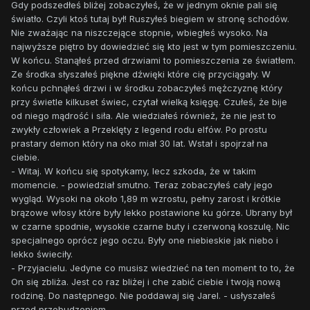
Gdy podszedłeś bliżej zobaczyłeś, że w jednym oknie pali się
światło. Czyli ktoś tutaj był! Ruszyłeś biegiem w stronę schodów.
Nie zważając na niszczejące stopnie, wbiegłeś wysoko. Na
najwyższe piętro by dowiedzieć się kto jest w tym pomieszczeniu.
W końcu. Stanąłeś przed drzwiami to pomieszczenia ze światłem.
Ze środka słyszałeś piękne dźwięki które cię przyciągały. W
końcu pchnąłeś drzwi i w środku zobaczyłeś mężczyznę który
przy świetle kilkuset świec, czytał wielką księgę. Czułeś, że bije
od niego mądrość i siła. Ale wiedziałeś również, że nie jest to
zwykły człowiek a Przeklęty z legend rodu elfów. Po prostu
prastary demon który na oko miał 30 lat. Wstał i spojrzał na
ciebie.
- Witaj. W końcu się spotykamy, lecz szkoda, że w takim
momencie. - powiedział smutno. Teraz zobaczyłeś cały jego
wygląd. Wysoki na około 1,89 m wzrostu, pełny zarost i krótkie
brązowe włosy które były lekko postawione ku górze. Ubrany był
w czarne spodnie, wysokie czarne buty i czerwoną koszulę. Nic
specjalnego oprócz jego oczu. Były one niebieskie jak niebo i
lekko świeciły.
- Przyjacielu. Jedyne co musisz wiedzieć na ten moment to to, że
On się zbliża. Jest co raz bliżej i che zabić ciebie i twoją nową
rodzinę. Do następnego. Nie poddawaj się Jarel. - usłyszałeś
przed przebudzeniem.