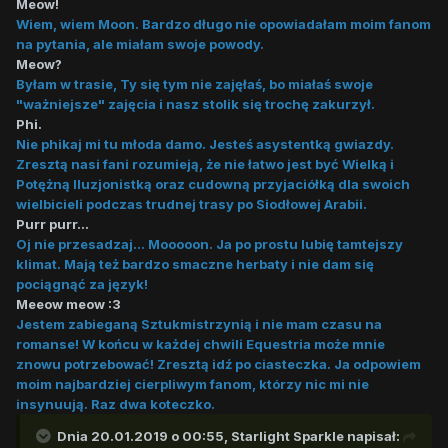
Meow!
Wiem, wiem Moon. Bardzo długo nie opowiadałam moim fanom
na pytania, ale miałam swoje powody.
Meow?
Byłam w trasie, Ty się tym nie zajęłaś, bo miałaś swoje
"ważniejsze" zajęcia i nasz stolik się trochę zakurzył.
Phi.
Nie phikaj mi tu młoda damo. Jesteś asystentką gwiazdy.
Zresztą nasi fani rozumieją, że nie łatwo jest być Wielką i
Potężną Iluzjonistką oraz cudowną przyjaciółką dla swoich
wielbicieli podczas trudnej trasy po Siodłowej Arabii.
Purr purr...
Oj nie przesadzaj... Mooooon. Ja po prostu lubię tamtejszy
klimat. Mają też bardzo smaczne herbaty i nie dam się
pociągnąć za język!
Meeow meow :3
Jestem zabieganą Sztukmistrzynią i nie mam czasu na
romanse! W końcu w każdej chwili Equestria może mnie
znowu potrzebować! Zresztą idź po ciasteczka. Ja odpowiem
moim najbardziej cierpliwym fanom, którzy nic mi nie
insynuują. Raz dwa koteczko.
Dnia 20.01.2019 o 00:55,
Starlight Sparkle
napisał: