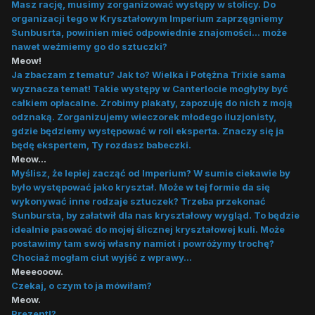
Masz rację, musimy zorganizować występy w stolicy. Do
organizacji tego w Kryształowym Imperium zaprzęgniemy
Sunbusrta, powinien mieć odpowiednie znajomości... może
nawet weźmiemy go do sztuczki?
Meow!
Ja zbaczam z tematu? Jak to? Wielka i Potężna Trixie sama
wyznacza temat! Takie występy w Canterlocie mogłyby być
całkiem opłacalne. Zrobimy plakaty, zapozuję do nich z moją
odznaką. Zorganizujemy wieczorek młodego iluzjonisty,
gdzie będziemy występować w roli eksperta. Znaczy się ja
będę ekspertem, Ty rozdasz babeczki.
Meow...
Myślisz, że lepiej zacząć od Imperium? W sumie ciekawie by
było występować jako kryształ. Może w tej formie da się
wykonywać inne rodzaje sztuczek? Trzeba przekonać
Sunbursta, by załatwił dla nas kryształowy wygląd. To będzie
idealnie pasować do mojej ślicznej kryształowej kuli. Może
postawimy tam swój własny namiot i powróżymy trochę?
Chociaż mogłam ciut wyjść z wprawy...
Meeeooow.
Czekaj, o czym to ja mówiłam?
Meow.
Prezent!?