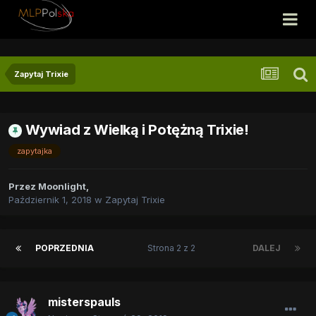
Zapytaj Trixie
Wywiad z Wielką i Potężną Trixie!
zapytajka
Przez
Moonlight
,
Październik 1, 2018
w
Zapytaj Trixie
POPRZEDNIA
Strona 2 z 2
DALEJ
misterspauls