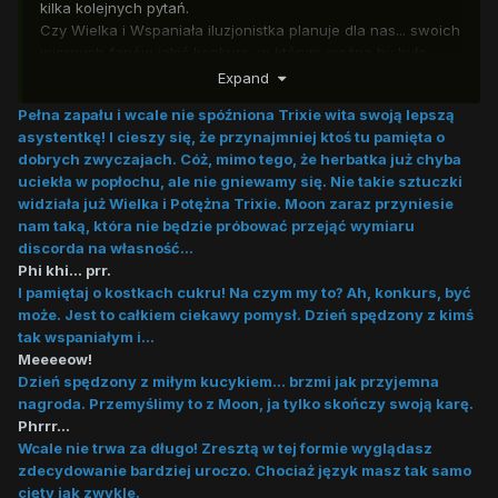
kilka kolejnych pytań.
Czy Wielka i Wspaniała iluzjonistka planuje dla nas... swoich
wiernych fanów jakiś konkurs, w którym można by było
Expand
wygrać coś fajnego... dzień z Trixie?
Pełna zapału i wcale nie spóźniona Trixie wita swoją lepszą
Jak Ci idzie nauka magii z naszą wspaniałą
asystentkę! I cieszy się, że przynajmniej ktoś tu pamięta o
czarodziejką Starlight Glimmer? Nauczyłaś się jakiś fajnych
dobrych zwyczajach. Cóż, mimo tego, że herbatka już chyba
czarów poza tym, co zmienia wszystko w filiżanki?
uciekła w popłochu, ale nie gniewamy się. Nie takie sztuczki
I jeszcze! Co się stało z Twoją asystentką, że tylko miauczy i
widziała już Wielka i Potężna Trixie. Moon zaraz przyniesie
zachowuje się jak... kotka? Przeprowadziłaś na niej jakąś
nam taką, która nie będzie próbować przejąć wymiaru
próbę swoich magicznych mocy?
discorda na własność...
Phi khi... prr.
I pamiętaj o kostkach cukru! Na czym my to? Ah, konkurs, być
może. Jest to całkiem ciekawy pomysł. Dzień spędzony z kimś
tak wspaniałym i...
Meeeeow!
Dzień spędzony z miłym kucykiem... brzmi jak przyjemna
nagroda. Przemyślimy to z Moon, ja tylko skończy swoją karę.
Phrrr...
Wcale nie trwa za długo! Zresztą w tej formie wyglądasz
zdecydowanie bardziej uroczo. Chociaż język masz tak samo
cięty jak zwykle.