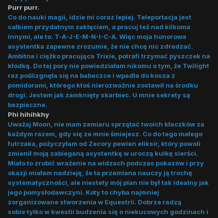
Purr purr.
Co do nauki magii, idzie mi coraz lepiej. Teleportacja jest
całkiem przydatnym zaklęciem, a pracuj też nad kilkoma
innymi, ale to. T-A-J-E-M-N-I-C-A. Więc moja honorowa
asystentka zapewne zrozumie, że nie chcę nic zdradzać.
Ambitna i ciężko pracująca Trixie, potrafi trzymać pyszczek na
kłódkę. Do tej pory nie powiedziałam nikomu o tym, że Twilight
raz poślizgnęła się na babeczce i wpadła do kosza z
pomidorami, którego ktoś nierozważnie zostawił na środku
drogi. Jestem jak zamknięty skarbiec. U mnie sekrety są
bezpieczne.
Phi hihihkhy
Uważaj Moon, nie mam zamiaru sprzątać twoich kłaczków za
każdym razem, gdy się ze mnie śmiejesz. Co do tego małego
futrzaka, pożyczyłam od Zecory pewien eliksir, który powoli
zmienił moją zabieganą asystentkę w uroczą kulkę sierści.
Miało to zrobić wrażenie na widzach podczas pokazów i przy
okazji miałam nadzieję, że ta przemiana nauczy ją trochę
systematyczności, ale niestety mój plan nie był tak idealny jak
jego pomysłodawczyni. Koty to chyba najmniej
zorganizowane stworzenia w Equestrii. Dobrze radzą
sobie tylko w kwestii budzenia się o niekucowych godzinach i