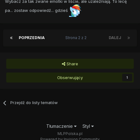
Wybacz za tak zwane emotki w liście, ale uzależniają. To lecę
pa... zostaw odpowiedź... gdzieś
POPRZEDNIA
Strona 2 z 2
DALEJ
Share
Obserwujący
1
Przejdź do listy tematów
Tłumaczenie
Styl
MLPPolska.pl
Powered by Invision Community