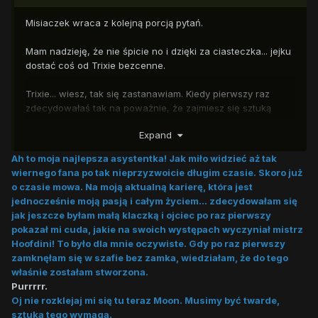
Misiaczek wraca z kolejną porcją pytań.
Mam nadzieję, że nie śpicie no i dzięki za ciasteczka... jejku
dostać coś od Trixie bezcenne.
Trixie... wiesz, tak się zastanawiam. Kiedy pierwszy raz
zdecydowałaś tak na poważnie, że zajmiesz się sztuką
iluzji?
Expand
Kolejne pytanie dotyczy Twoich podróży. Prawie zawsze
podróżujesz przez Equestrię sama i nie obawiasz się
Ah to moja najlepsza asystentka! Jak miło widzieć aż tak
spotkania z patykowilkami albo innymi niebezpiecznymi
wiernego fana po tak nieprzyzwoicie długim czasie. Skoro już
potworami? Masz może jakiś sposób na nie?
o czasie mowa. Na moją aktualną karierę, która jest
jednocześnie moją pasją i całym życiem... zdecydowałam się
No i chyba w sumie ostatnie pytanie na dziś... Starlight na
jak jeszcze byłam małą klaczką i ojciec po raz pierwszy
pewno Ci opowiadała o swoich przygodach i o mapę w
pokazał mi cuda, jakie na swoich występach wyczyniał mistrz
zamku Twilight, którą zresztą ładnie wysłałaś do spa. W
Hoofdini! To było dla mnie oczywiste. Gdy po raz pierwszy
każdym razie czy Wielka i Potężna Trixie nie chciałaby
zamknęłam się w szafie bez zamka, wiedziałam, że do tego
przeżywać takich przygód? Oczywiście pamiętam o wielkiej
właśnie zostałam stworzona.
przygodzie, w której razem
Purrrrr.
z Discordem i Starlight uratowaliście całą krainę... głównie
Oj nie rozklejaj mi się tu teraz Moon. Musimy być twarde,
dzięki Tobie.
sztuka tego wymaga.