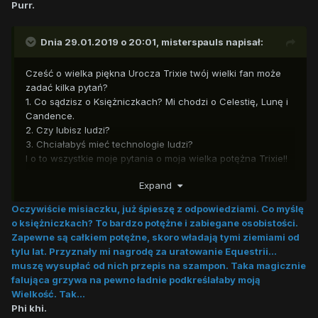
Purr.
Dnia 29.01.2019 o 20:01,
misterspauls
napisał:
Cześć o wielka piękna Urocza Trixie twój wielki fan może
zadać kilka pytań?
1. Co sądzisz o Księżniczkach? Mi chodzi o Celestię, Lunę i
Candence.
2. Czy lubisz ludzi?
3. Chciałabyś mieć technologie ludzi?
I o to wszystkie moje pytania o moja wielka potężna Trixie!!
( dla fana coś przypomniało się )
Expand
Mam jeszcze mały prezent ( podaje pudełko ciasteczek )
Sam robiłem, zrobiłem specjalnie dla ciebie ( puszcza do
Oczywiście misiaczku, już śpieszę z odpowiedziami. Co myślę
niej oczko ) do następnego razu moja droga.
o księżniczkach? To bardzo potężne i zabiegane osobistości.
Zapewne są całkiem potężne, skoro władają tymi ziemiami od
tylu lat. Przyznały mi nagrodę za uratowanie Equestrii...
muszę wysupłać od nich przepis na szampon. Taka magicznie
falująca grzywa na pewno ładnie podkreślałaby moją
Wielkość. Tak...
Phi khi.