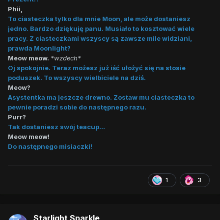
Phii,
To ciasteczka tylko dla mnie Moon, ale może dostaniesz
jedno. Bardzo dziękuję panu. Musiało to kosztować wiele
pracy. Z ciasteczkami wszyscy są zawsze mile widziani,
prawda Moonlight?
Meow meow.
*wzdech*
Oj spokojnie. Teraz możesz już iść ułożyć się na stosie
poduszek. To wszyscy wielbiciele na dziś.
Meow?
Asystentka ma jeszcze drewno. Zostaw mu ciasteczka to
pewnie poradzi sobie do następnego razu.
Purr?
Tak dostaniesz swój teacup...
Meow meow!
Do następnego misiaczki!
1
3
Starlight Sparkle