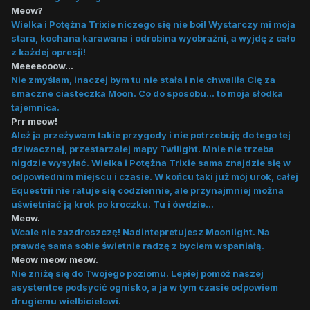
Meow?
I to wszystko na tę chwilkę... hm może poczekam tutaj.
Wielka i Potężna Trixie niczego się nie boi! Wystarczy mi moja
Rozpalę ognisko i zaparzę herbaty.
stara, kochana karawana i odrobina wyobraźni, a wyjdę z cało
z każdej opresji!
Meeeeooow...
Nie zmyślam, inaczej bym tu nie stała i nie chwaliła Cię za
smaczne ciasteczka Moon. Co do sposobu... to moja słodka
tajemnica.
Prr meow!
Ależ ja przeżywam takie przygody i nie potrzebuję do tego tej
dziwacznej, przestarzałej mapy Twilight. Mnie nie trzeba
nigdzie wysyłać. Wielka i Potężna Trixie sama znajdzie się w
odpowiednim miejscu i czasie. W końcu taki już mój urok, całej
Equestrii nie ratuje się codziennie, ale przynajmniej można
uświetniać ją krok po kroczku. Tu i ówdzie...
Meow.
Wcale nie zazdroszczę! Nadintepretujesz Moonlight. Na
prawdę sama sobie świetnie radzę z byciem wspaniałą.
Meow meow meow.
Nie zniżę się do Twojego poziomu. Lepiej pomóż naszej
asystentce podsycić ognisko, a ja w tym czasie odpowiem
drugiemu wielbicielowi.