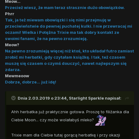
Meow...
Przecież wiesz, że mam teraz strasznie dużo obowiązków.
Phrr
Tak, ja też miewam obowiązki i się nimi przejmuję w
przeciwieństwie do pewnej puchatej kulki. I nie przewracaj mi
oczami! Wielka i Potężna Trixie ma tak dobry kontakt ze
swoimi fanami, że na pewno zrozumieją.
Meow?
Na pewno zrozumieją więcej niż ktoś, kto układał futro zamiast
zrobić mi herbatki, gdy czytałam książkę. I tak, też czasem
muszę się czasem o czymś douczyć, nawet najlepszym się
zdarza.
Mewmeoow
Dobrze, dobrze... już idę!
Dnia 2.03.2019 o 23:44,
Starlight Sparkle
napisał:
Ahh herbatka już praktycznie gotowa. Proszę to filiżanka dla
Ciebie Moon... czy może wolałabyś mleko?
Trixie mam dla Ciebie tutaj gorącą herbatkę i przy okazji