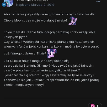
Napisano
Marzec 2, 2019
Ahh herbatka już praktycznie gotowa. Proszę to filiżanka dla
Ciebie Moon... czy może wolałabyś mleko?
Trixie mam dla Ciebie tutaj gorącą herbatkę i przy okazji kilka
kolejnych pytań.
Czy Wielka i Wspaniała iluzjonistka planuje dla nas... swoich
wiernych fanów jakiś konkurs, w którym można by było wygrać
coś fajnego... dzień z Trixie?
Jak Ci idzie nauka magii z naszą wspaniałą
czarodziejką Starlight Glimmer? Nauczyłaś się jakiś fajnych
czarów poza tym, co zmienia wszystko w filiżanki?
I jeszcze! Co się stało z Twoją asystentką, że tylko miauczy i
zachowuje się jak... kotka? Przeprowadziłaś na niej jakąś próbę
swoich magicznych mocy?
1