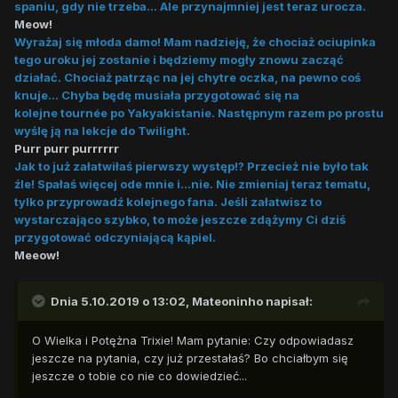
spaniu, gdy nie trzeba... Ale przynajmniej jest teraz urocza.
Meow!
Wyrażaj się młoda damo! Mam nadzieję, że chociaż ociupinka
tego uroku jej zostanie i będziemy mogły znowu zacząć
działać. Chociaż patrząc na jej chytre oczka, na pewno coś
knuje... Chyba będę musiała przygotować się na
kolejne tournée po Yakyakistanie. Następnym razem po prostu
wyślę ją na lekcje do Twilight.
Purr purr purrrrrr
Jak to już załatwiłaś pierwszy występ!? Przecież nie było tak
źle! Spałaś więcej ode mnie i...nie. Nie zmieniaj teraz tematu,
tylko przyprowadź kolejnego fana. Jeśli załatwisz to
wystarczająco szybko, to może jeszcze zdążymy Ci dziś
przygotować odczyniającą kąpiel.
Meeow!
Dnia 5.10.2019 o 13:02,
Mateoninho
napisał:
O Wielka i Potężna Trixie! Mam pytanie: Czy odpowiadasz
jeszcze na pytania, czy już przestałaś? Bo chciałbym się
jeszcze o tobie co nie co dowiedzieć...