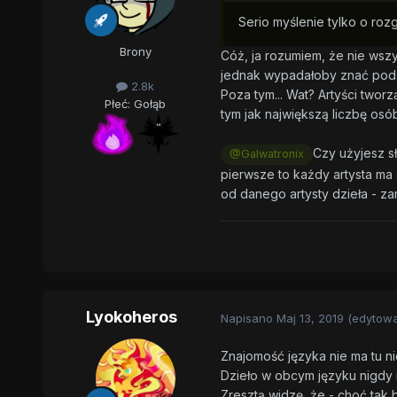
Serio myślenie tylko o roz
Brony
Cóż, ja rozumiem, że nie wszys
jednak wypadałoby znać podst
2.8k
Poza tym... Wat? Artyści tworzą
Płeć:
Gołąb
tym jak największą liczbę osób
Czy użyjesz sł
@Galwatronix
pierwsze to każdy artysta ma 
od danego artysty dzieła - za
Lyokoheros
Napisano
Maj 13, 2019
(edytow
Znajomość języka nie ma tu n
Dzieło w obcym języku nigdy n
Zresztą widzę, że - choć tak 