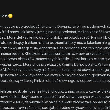
 moje
m czasie poprzeglądać fanarty na Deviantartcie i mu podobnych st
 Wśród artów, jak każdy już się nieraz przekonał, można znaleźć ró
zy, które delikatnie mówiąc chciałoby się odzobaczyć. Nie ma filt
ak oto niechcący trafiłem na arta od ziomka który może talentem nie 
co dzień wystrzegam się wchodzenia na podobne arty, ten mnie jako
u numer jeden). Kliknąłem, zastanawiając się, czy aby przypadkiem 
en z trzech obrazków stanowiących komiks. (Jeśli bardzo chcecie 
j ważna rzecz, którą chcę przekazać).
Komiks był po polsku.
W tym m
 MLP, każdy nie dłuższy niż 5 stron i żaden spod ołówka naszego 
taje komiksów o kucykach? Nie mówię o całych eposach godnych k
kę obrazkową w której Pinkie robi coś dziwnego w odpowiedzi na ro
ietli ten post, ale liczę, że ktoś, chociaż z pięć osób, z czystej 
nowskie komiksy" stanowiąca zbiór artów stworzonych w celu opowie
rzecież o MLP, tła widziane w bajce niewiele wykraczają ponad t
postacie również nie są specjalnie trudne w rysowaniu, więc jeśli 