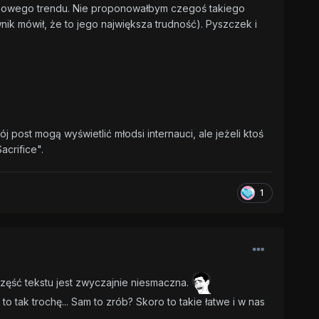
o nowego trendu. Nie proponowałbym czegoś takiego
ik mówił, że to jego największa trudność). Pyszczek i
 post mogą wyświetlić młodsi internauci, ale jeżeli ktoś
acrifice".
1
część tekstu jest zwyczajnie niesmaczna.
 tak trochę... Sam to zrób? Skoro to takie łatwe i w nas