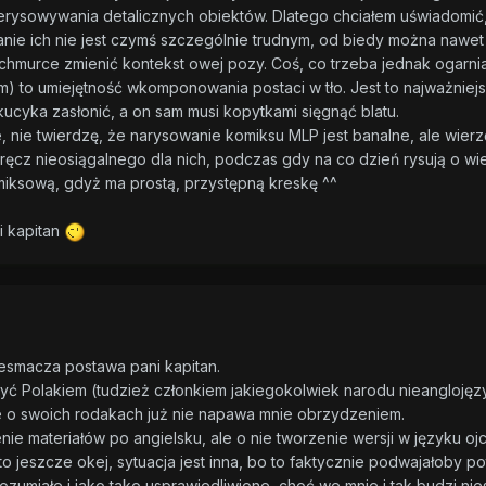
erysowywania detalicznych obiektów. Dlatego chciałem uświadomić, 
nie ich nie jest czymś szczególnie trudnym, od biedy można nawet
 chmurce zmienić kontekst owej pozy. Coś, co trzeba jednak ogarni
) to umiejętność wkomponowania postaci w tło. Jest to najważniejszy 
 kucyka zasłonić, a on sam musi kopytkami sięgnąć blatu.
ie twierdzę, że narysowanie komiksu MLP jest banalne, ale wierzę,
 wręcz nieosiągalnego dla nich, podczas gdy na co dzień rysują o wi
iksową, gdyż ma prostą, przystępną kreskę ^^
i kapitan
niesmacza postawa pani kapitan.
ć Polakiem (tudzież członkiem jakiegokolwiek narodu nieanglojęz
ale o swoich rodakach już nie napawa mnie obrzydzeniem.
ie materiałów po angielsku, ale o nie tworzenie wersji w języku ojc
to jeszcze okej, sytuacja jest inna, bo to faktycznie podwajałoby
zrozumiałe i jako tako usprawiedliwione, choć we mnie i tak budzi n