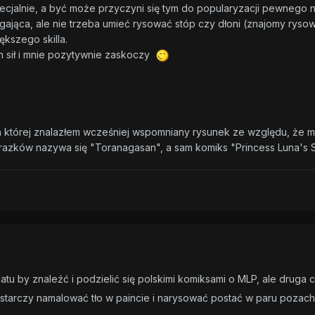
specjalnie, a być może przyczyni się tym do popularyzacji pewneg
jąca, ale nie trzeba umieć rysować stóp czy dłoni (znajomy rysown
kszego skilla.
ch sił i mnie pozytywnie zaskoczy
na której znalazłem wcześniej wspomniany rysunek ze względu, że mój
brazków nazywa się "Toranagasan", a sam komiks "Princess Luna's S
u by znaleźć i podzielić się polskimi komiksami o MLP, ale druga 
tarczy namalować tło w paincie i narysować postać w paru pozach to