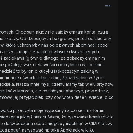
ronach. Choć sam nigdy nie założyłem tam konta, czuję
żne rzeczy. Od dziecięcych bazgrołów, przez epickie arty
rów, które uchroniłyby nas od dziwnych abominacji spod
grzeszy i lubuje się w takich właśnie dwuznacznych
ś zaciekawił (głównie dlatego, że zobaczyłem na nim
nie pożałuję swej ciekawości i odkryłem coś, co mnie
wiedzieć to był on o kucyku łaskoczącym zakutą w
omencie uświadomiłem sobie, że widziałem w życiu
rodaka. Naszła mnie myśl, czemu mamy tak wielu artystów
omiksów Marvela, ale chciałbym zobaczyć, powiedzmy,
zmowę jej przyjaciółek, czy coś w ten deseń. Wiecie, o co
ciekawości przeczyta moje wypociny i z czasem na forum
dzenia jakiejś historii. Wiem, że rysowanie komiksów to
o co doświadczona osoba mogłaby machnąć w GIMP'ie czy
ktoś potrafi narysować np taką Applejack w kilku