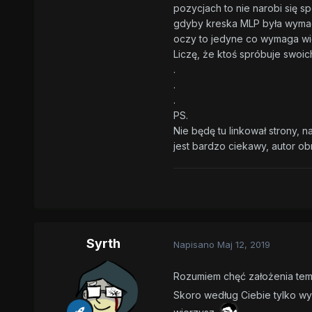
pozycjach to nie narobi się 
gdyby kreska MLP była wymaga
oczy to jedyne co wymaga wię
Liczę, że ktoś spróbuje swoi
.
.
.
PS.
Nie będę tu linkował strony, 
jest bardzo ciekawy, autor o
Syrth
Napisano
Maj 12, 2019
Rozumiem chęć założenia temat
Skoro według Ciebie tylko wys