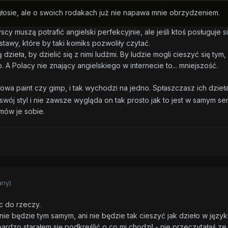
głosie, ale o swoich rodakach już nie napawa mnie obrzydzeniem.
cy muszą potrafić angielski perfekcyjnie, ale jeśli ktoś posługuje s
awy, które by taki komiks pozwoliły czytać.
 dzieła, by dzielić się z nimi ludźmi. By ludzie mogli cieszyć się ty
. A Polacy nie znający angielskiego w internecie to... mniejszość.
owa paint czy gimp, i tak wychodzi na jedno. Spłaszczasz ich dzieła 
swój styl i nie zawsze wygląda on tak prosto jak to jest w samym se
mów je sobie.
any)
ic do rzeczy.
ie będzie tym samym, ani nie będzie tak cieszyć jak dzieło w języ
bardzo starałem się podkreślić o co mi chodzi! - nie przeczytałaś 