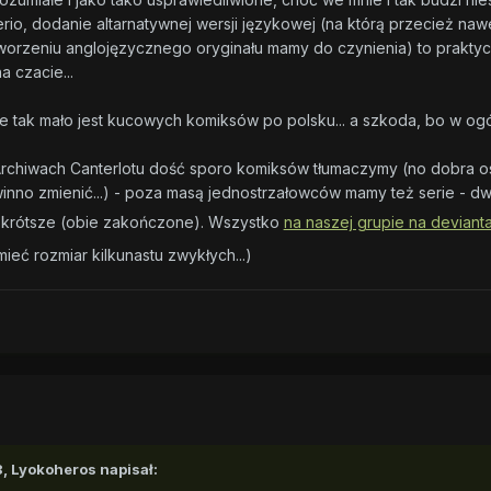
rio, dodanie altarnatywnej wersji językowej (na którą przecież nawe
tworzeniu anglojęzycznego oryginału mamy do czynienia) to prakty
a czacie...
 tak mało jest kucowych komiksów po polsku... a szkoda, bo w ogól
rchiwach Canterlotu dość sporo komiksów tłumaczymy (no dobra ost
winno zmienić...) - poza masą jednostrzałowców mamy też serie - d
e krótsze (obie zakończone). Wszystko
na naszej grupie na devianta
mieć rozmiar kilkunastu zwykłych...)
8,
Lyokoheros
napisał: