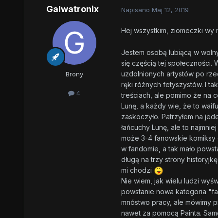
Galwatronix
Napisano
Maj 12, 2019
Hej wszystkim, ziomeczki wy
Jestem osobą lubiącą w wolny
się częścią tej społeczności.
uzdolnionych artystów po rzec
Brony
ręki różnych fetyszystów. I t
4
treściach, ale pomimo że na 
Lunę, a każdy wie, że to waif
zaskoczyło. Patrzyłem na jed
łańcuchy Lunę, ale to najmnie
może 3-4 fanowskie komiksy o
w fandomie, a tak mało pows
długą na trzy strony historyj
mi chodzi
Nie wiem, jak wielu ludzi wyśw
powstanie nowa kategoria "fa
mnóstwo pracy, ale mówimy p
nawet za pomocą Painta. Same 