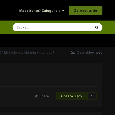
Zarejestruj się
Masz konto? Zaloguj się
ś? Myślicie o zrobieniu własnego?
Cała aktywność
Share
Obserwujący
1