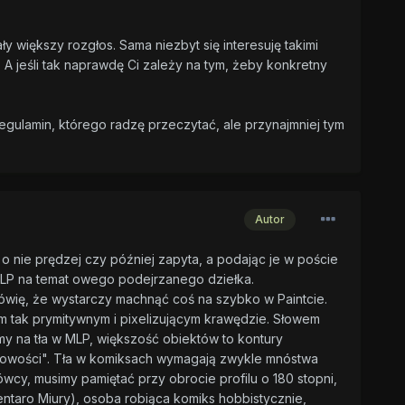
ły większy rozgłos. Sama niezbyt się interesuję takimi
 A jeśli tak naprawdę Ci zależy na tym, żeby konkretny
egulamin, którego radzę przeczytać, ale przynajmniej tym
Autor
 o nie prędzej czy później zapyta, a podając je w poście
MLP na temat owego podejrzanego dziełka.
mówię, że wystarczy machnąć coś na szybko w Paintcie.
 tak prymitywnym i pixelizującym krawędzie. Słowem
my na tła w MLP, większość obiektów to kontury
ntowości". Tła w komiksach wymagają zwykle mnóstwa
wcy, musimy pamiętać przy obrocie profilu o 180 stopni,
Kentaro Miury), osoba robiąca komiks hobbistycznie,