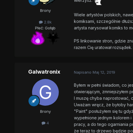
wierzysz.
Brony
Wiele artystów polskich, nawet
komiksami, szczególnie dłuższ
2.8k
artysta narysował komiks to 
Płeć:
Gołąb
PS linkowanie stron, gdzie zn
razem Cię uratował rozsądek
Galwatronix
Napisano
Maj 12, 2019
Byłem w pełni świadom, co jes
otwierającym, zmniejszyłem 
I muszę chyba naprostować, c
Uważam wręcz, że byłoby hań
"Paint" posłużyłem się tu gdy
Brony
wypełnione jednym kolorem i
4
pracy, a do tego ogarniania p
że teraz to drzewo będzie po 