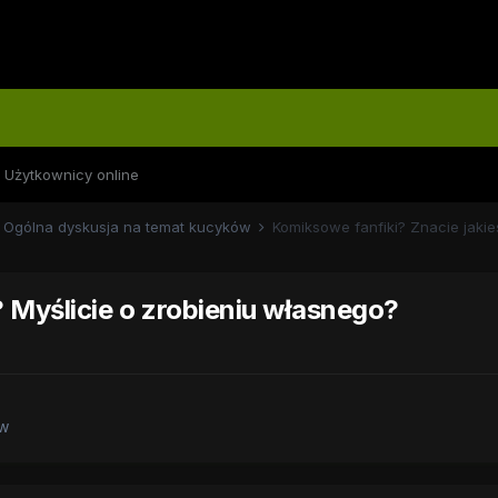
Użytkownicy online
Ogólna dyskusja na temat kucyków
Komiksowe fanfiki? Znacie jakie
? Myślicie o zrobieniu własnego?
ów