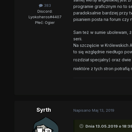
383
programie graficznym no to se
Discord:
paradoksalnie bardziej przy 
Lyokoheros#4407
pisaniem posta na forum czy n
Płeć:
Ogier
Sam też w sumie ubolewam, że
serii.
Na szczęście w Królewskich A
to się względnie niedługo po
rozdział specjalny) oraz dwi
niektóre z tych stron potrafią 
Syrth
Napisano
Maj 13, 2019
Dnia 13.05.2019 o 18:3