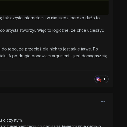
ię tak często internetem i w nim siedzi bardzo dużo to
m, co artysta stworzył. Więc to logiczne, że chce ucieszyć
do tego, że przecież dla nich to jest takie łatwe. Po
rialu. A po drugie ponawiam argument - jeśli domagasz się
1
ku ojczystym.
ze zrozumieniem tego co napisałaś (ewentualnie celowo