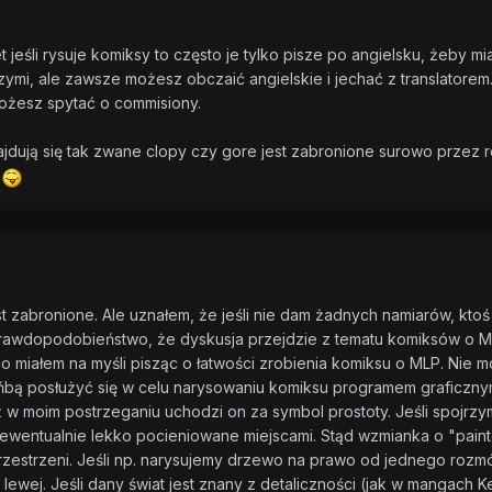
 jeśli rysuje komiksy to często je tylko pisze po angielsku, żeby mia
ymi, ale zawsze możesz obczaić angielskie i jechać z translatorem.
możesz spytać o commisiony.
ajdują się tak zwane clopy czy gore jest zabronione surowo przez r
.
t zabronione. Ale uznałem, że jeśli nie dam żadnych namiarów, ktoś
prawdopodobieństwo, że dyskusja przejdzie z tematu komiksów o 
o miałem na myśli pisząc o łatwości zrobienia komiksu o MLP. Nie 
bą posłużyć się w celu narysowaniu komiksu programem graficznym
ż w moim postrzeganiu uchodzi on za symbol prostoty. Jeśli spojrzy
 ewentualnie lekko pocieniowane miejscami. Stąd wzmianka o "pai
rzestrzeni. Jeśli np. narysujemy drzewo na prawo od jednego rozmó
lewej. Jeśli dany świat jest znany z detaliczności (jak w mangach 