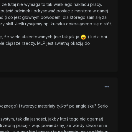
że tutaj nie wymaga to tak wielkiego nakładu pracy.
 puścić odcinek i odrysować postać z monitora w danej
ać (i co jest głównym powodem, dla którego sam się za
skill. Jeśli rysujemy np. kucyka opierającego się o stół,
 że wiele utalentowanych (nie tak jak ja
) ludzi boi
ele cięższe rzeczy. MLP jest świetną okazją do
ycznego) i tworzyć materiały
tylko*
po angielsku? Serio
zystym, tak dla jasności, jakby ktoś tego nie ogarnął)
 potrzebną pracę - więc powiedzmy, że wtedy stworzenie
iesmak - ale gdy ktoś tworzy to na kompie, czy ogólnie w