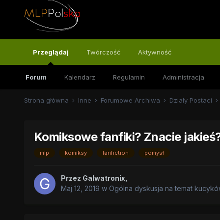
Przeglądaj
Twórczość
Aktywność
Forum
Kalendarz
Regulamin
Administracja
Strona główna
Inne
Forumowe Archiwa
Działy Postaci
Komiksowe fanfiki? Znacie jakieś
mlp
komiksy
fanfiction
pomysł
Przez
Galwatronix
,
Maj 12, 2019
w
Ogólna dyskusja na temat kucyk