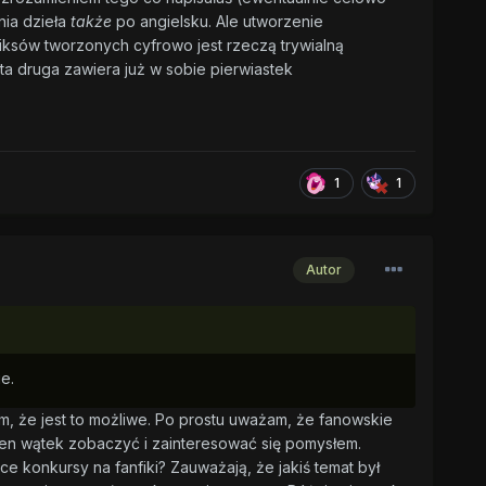
nia dzieła
także
po angielsku. Ale utworzenie
miksów tworzonych cyfrowo jest rzeczą trywialną
ta druga zawiera już w sobie pierwiastek
1
1
Autor
e.
m, że jest to możliwe. Po prostu uważam, że fanowskie
ten wątek zobaczyć i zainteresować się pomysłem.
e konkursy na fanfiki? Zauważają, że jakiś temat był