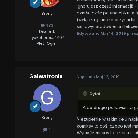
ignorujesz część informacji) 
dzieła
także
po angielsku, a 
Brony
(wyłączając może przypadki g
383
samowynarodowienia i lekce
Discord:
Edytowano
Maj 14, 2019
przez
Lyokoheros#4407
Płeć:
Ogier
Galwatronix
Napisano
Maj 13, 2019
Cytat
A po drugie ponawiam argum
Brony
Niezupełnie w takim celu napi
komiksy to coś, czego jest m
4
Wymyśliłem coś to czemu miałb