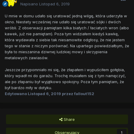
Napisano
Listopad 6, 2019
U mnie w domu udało się uratować jedną wilgę, która uderzyła w
okno. Niestety wcześniej nie udało się uratować sójki i dwóch
wróbli. Z obserwacji pamiętam kilka białych / łaciatych wron (albo
kawek, już nie pamiętam). Poza tym widziałem kiedyś kawkę,
która wydawała z siebie tak niesamowite odgłosy, że nie jestem
tego w stanie z niczym porównać. Na upartego powiedziałbym, że
była to mieszanina dziwnej ludzkiej mowy i skrzypienia
metalowych zawiasów.
Jeszcze przypomniało mi się, że złapałem i wypuściłem gołębia,
który wpadł mi do garażu. Trochę musiałem się z tym namęczyć,
ale po złapaniu był wyjątkowo spokojny. Poza tym pamiętam, że
był bardzo miły w dotyku.
Edytowano
Listopad 6, 2019
przez fallout152
Share
Obserwujący
1