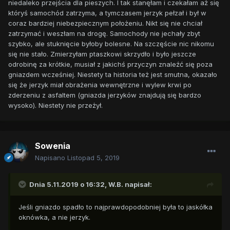
niedaleko przejścia dla pieszych. I tak stanęłam i czekałam aż się
któryś samochód zatrzyma, a tymczasem jerzyk pełzał i był w
coraz bardziej niebezpiecznym położeniu. Nikt się nie chciał
zatrzymać i weszłam na drogę. Samochody nie jechały zbyt
szybko, ale stuknięcie byłoby bolesne. Na szczęście nic nikomu
się nie stało. Zmierzyłam ptaszkowi skrzydło i było jeszcze
odrobinę za krótkie, musiał z jakichś przyczyn znaleźć się poza
gniazdem wcześniej. Niestety ta historia też jest smutna, okazało
się że jerzyk miał obrażenia wewnętrzne i wylew krwi po
zderzeniu z asfaltem (gniazda jerzyków znajdują się bardzo
wysoko). Niestety nie przeżył.
Sowenia
Napisano
Listopad 5, 2019
Dnia 5.11.2019 o 16:32,
W.B.
napisał:
Jeśli gniazdo spadło to najprawdopodobniej była to jaskółka
oknówka, a nie jerzyk.