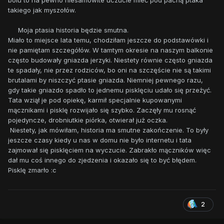
takiego jak myszołów.
Moja ptasia historia będzie smutna.
Miało to miejsce lata temu, chodziłam jeszcze do podstawówki i
nie pamiętam szczegółów. W tamtym okresie na naszym balkonie
często budowały gniazda jerzyki. Niestety równie często gniazda
te spadały, nie przez rodziców, bo oni na szczęście nie są takimi
brutalami by niszczyć ptasie gniazda. Niemniej pewnego razu,
gdy takie gniazdo spadło to jednemu pisklęciu udało się przeżyć.
Tata wziął je pod opiekę, karmił specjalnie kupowanymi
mącznikami i pisklę rozwijało się szybko. Zaczęły mu rosnąć
pojedyncze, drobniutkie piórka, otwierał już oczka.
Niestety, jak mówiłam, historia ma smutne zakończenie. To były
jeszcze czasy kiedy u nas w domu nie było internetu i tata
zajmował się pisklęciem na wyczucie. Zabrakło mączników więc
dał mu coś innego do zjedzenia i okazało się to być błędem.
Pisklę zmarło
:c
2