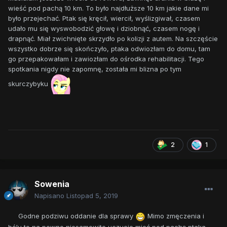
wieść pod pachą 10 km. To było najdłuższe 10 km jakie dane mi
było przejechać. Ptak się kręcił, wiercił, wyślizgiwał, czasem
udało mu się wyswobodzić głowę i dziobnąć, czasem nogę i
drapnąć. Miał zwichnięte skrzydło po kolizji z autem. Na szczęście
wszystko dobrze się skończyło, ptaka odwiozłam do domu, tam
go przepakowałam i zawiozłam do ośrodka rehabilitacji. Tego
spotkania nigdy nie zapomnę, została mi blizna po tym
skurczybyku
2
1
Sowenia
Napisano
Listopad 5, 2019
Godne podziwu oddanie dla sprawy
Mimo zmęczenia i
bólu to na pewno niesamowite uczucie mieć pod pachą ptaka