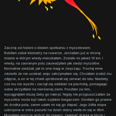
Zacznę od historii o bliskim spotkaniu z myszołowem.
Robiłam sobie kilometry na rowerze. Jechałam już w stronę
miasta w którym wtedy mieszkałam. Zostało mi jakieś 10 km. I
wtedy, na zaoranym polu zauważyłam jak siedzi myszołów.
Normalnie siedział, jak to one mają w zwyczaju. Trochę mnie
zdziwiło że nie uciekał, więc zatrzymałam się. Chciałam zrobić mu
zdjęcie, a on w tej chwili spróbował się zerwać do lotu. Niestety
coś mu nie wyszło i zaczął się oddalać na piechotę, pomagając
sobie skrzydłami na nierównej ziemi. Poszłam za nim,
wyciągnęłam bluzę żeby go nakryć. Nigdy nie przypuszczałam że
myszołów może być takim szybkim biegaczem. Goniłam go prawie
do środka pola, zanim udało mi się go złapać. Jego żółta stopa
uzbrojona w ostre pazurki na dzień dobry wbiła mi się w dłoń.
Musiałam jeszcze wrócić do roweru, zawinąć drania w bluzę i