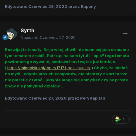
Edytowano
Czerwiec 29, 2020
przez Rapony
Syrth
Napisano
Czerwiec 27, 2020
Rozwijaj te tematy. Bo ja w tej chwili nie mam pojęcia co mam z
tym tematem zrobić. Patrząc na sam tytuł i "opis" tego tematu
powinnam go wywalić, ponieważ taki wątek już istnieje.
(
https://mlppolska.pl/topic/17171-nasi-pupile/
)
Chyba, że miałaś
na myśli jedynie ptasich kompanów, ale niestety z kart tarota
nie potrafię czytać i jedynie mogę się domyśleć czy po prostu
znów nie pomyliłaś działów...
Edytowano
Czerwiec 27, 2020
przez PervKapitan
1