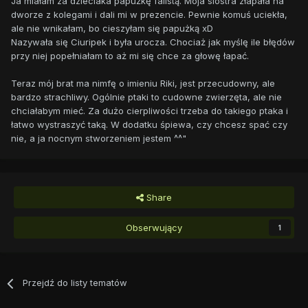
Ja miałam za dzieciaka papużkę falistą. Moja siostra złapała na
dworze z kolegami i dali mi w prezencie. Pewnie komuś uciekła,
ale nie wnikałam, bo cieszyłam się papużką xD
Nazywała się Ciuripek i była urocza. Chociaż jak myślę ile błędów
przy niej popełniałam to aż mi się chce za głowę łapać.
Teraz mój brat ma nimfę o imieniu Riki, jest przecudowny, ale
bardzo strachliwy. Ogólnie ptaki to cudowne zwierzęta, ale nie
chciałabym mieć. Za dużo cierpliwości trzeba do takiego ptaka i
łatwo wystraszyć taką. W dodatku śpiewa, czy chcesz spać czy
nie, a ja nocnym stworzeniem jestem ^^"
Share
Obserwujący
1
Przejdź do listy tematów