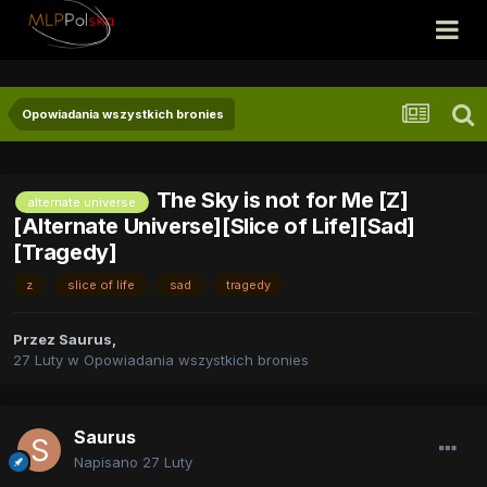
Opowiadania wszystkich bronies
The Sky is not for Me [Z]
alternate universe
[Alternate Universe][Slice of Life][Sad]
[Tragedy]
z
slice of life
sad
tragedy
Przez
Saurus
,
27 Luty
w
Opowiadania wszystkich bronies
Saurus
Napisano
27 Luty