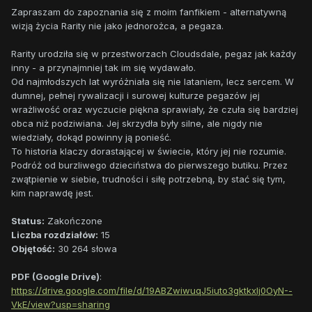
Zapraszam do zapoznania się z moim fanfikiem - alternatywną
wizją życia Rarity nie jako jednorożca, a pegaza.
Rarity urodziła się w przestworzach Cloudsdale, pegaz jak każdy
inny - a przynajmniej tak im się wydawało.
Od najmłodszych lat wyróżniała się nie lataniem, lecz sercem. W
dumnej, pełnej rywalizacji i surowej kulturze pegazów jej
wrażliwość oraz wyczucie piękna sprawiały, że czuła się bardziej
obca niż podziwiana. Jej skrzydła były silne, ale nigdy nie
wiedziały, dokąd powinny ją ponieść.
To historia klaczy dorastającej w świecie, który jej nie rozumie.
Podróż od burzliwego dzieciństwa do pierwszego butiku. Przez
zwątpienie w siebie, trudności i siłę potrzebną, by stać się tym,
kim naprawdę jest.
Status:
Zakończone
Liczba rozdziałów:
15
Objętość:
30 264 słowa
PDF (Google Drive)
:
https://drive.google.com/file/d/19ABZwiwuqJ5iuto3gktkxIj0OyN--
VkE/view?usp=sharing