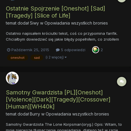
Ostatnie Spojrzenie [Oneshot] [Sad]
[Tragedy] [Slice of Life]
temat dodał
Siwy
w
Opowiadania wszystkich bronies
Ostatnio napisałem króciutki tekst, coś co przypomina fanfik.
Chciałbym dowiedzieć się jakie błędy popełniłem, co zrobiłem
dobrze i co mogę poprawić. Jest to mój pierwszy tekst, więc nie
Październik 25, 2015
5 odpowiedzi
2
będzie to opowiadanie najwyższych lotów. Historia opowiada o
pewnym pegazie, który ma już naprawdę wszystkiego do...
(i 2 więcej)
oneshot
sad
Samotny Gwardzista [PL][Oneshot]
[Violence][Dark][Tragedy][Crossover]
[Human][WH40k]
temat dodał
Burry
w
Opowiadania wszystkich bronies
Samotny Gwardzista The Lone Korpsman(oryg.) Opis: Witam, to
moje pierwsze tłumaczenie opowiadania, dlatego też w razie