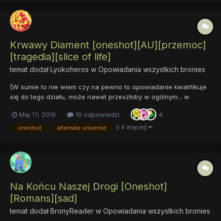
Krwawy Diament [oneshot][AU][przemoc]
[tragedia][slice of life]
temat dodał
Lyokoheros
w
Opowiadania wszystkich bronies
[W sumie to nie wiem czy na pewno to opowiadanie kwalifikuje
się do tego działu, może nawet przeszłoby w ogólnym... w
każdym razie małe ostrzeżenia co do treści:] Drugie (po "Moja
Maj 17, 2019
10 odpowiedzi
4
opiekunka jest wapirem!") opowiadanie z "wampirzej "Equestrii"
(inspirowanym serią komiksów "Dostosowując s...
(i 4 więcej)
oneshot
alternate universe
Na Końcu Naszej Drogi [Oneshot]
[Romans][sad]
temat dodał
BronyReader
w
Opowiadania wszystkich bronies