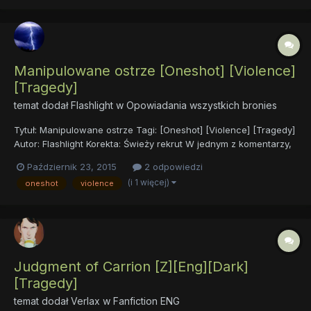
Manipulowane ostrze [Oneshot] [Violence]
[Tragedy]
temat dodał
Flashlight
w
Opowiadania wszystkich bronies
Tytuł: Manipulowane ostrze Tagi: [Oneshot] [Violence] [Tragedy]
Autor: Flashlight Korekta: Świeży rekrut W jednym z komentarzy,
pod "Ostatnim Łowcą” Świeży rekrut napisał "Tak swoją drogą to
Październik 23, 2015
2 odpowiedzi
mógłbyś nieco więcej wspomnieć o jego walce z demonami i o
(i 1 więcej)
oneshot
violence
całej organizacji typu dl...
Judgment of Carrion [Z][Eng][Dark]
[Tragedy]
temat dodał
Verlax
w
Fanfiction ENG