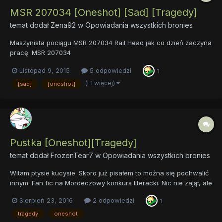
MSR 207034 [Oneshot] [Sad] [Tragedy]
temat dodał
Zena92
w
Opowiadania wszystkich bronies
Maszynista pociągu MSR 207034 Rail Head jak co dzień zaczyna
pracę. MSR 207034
Listopad 9, 2015
5 odpowiedzi
1
(i 1 więcej)
[sad]
[oneshot]
Pustka [Oneshot][Tragedy]
temat dodał
FrozenTear7
w
Opowiadania wszystkich bronies
Witam ptysie kucysie. Skoro już pisałem to można się pochwalić
innym. Fan fic na Mordeczowy konkurs literacki. Nic nie zajął, ale
może komuś akurat się spodoba kto wie. Cierpiąc w samotności,
Sierpień 23, 2016
2 odpowiedzi
1
upadając na sam dół. Z pustki psychicznej w pustkę fizyczną.
Cierpiąc w samotności, na...
tragedy
oneshot