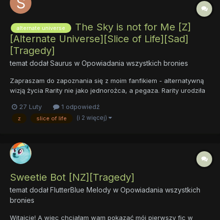
The Sky is not for Me [Z]
alternate universe
[Alternate Universe][Slice of Life][Sad]
[Tragedy]
temat dodał
Saurus
w
Opowiadania wszystkich bronies
Zapraszam do zapoznania się z moim fanfikiem - alternatywną
wizją życia Rarity nie jako jednorożca, a pegaza. Rarity urodziła
się w przestworzach Cloudsdale, pegaz jak każdy inny - a
27 Luty
1 odpowiedź
przynajmniej tak im się wydawało. Od najmłodszych lat
(i 2 więcej)
z
slice of life
wyróżniała się nie lataniem, lecz sercem. W dumne...
Sweetie Bot [NZ][Tragedy]
temat dodał
FlutterBlue Melody
w
Opowiadania wszystkich
bronies
Witajcie! A więc chciałam wam pokazać mój pierwszy fic w