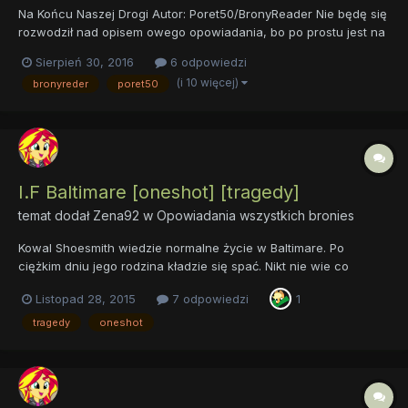
Na Końcu Naszej Drogi Autor: Poret50/BronyReader Nie będę się
rozwodził nad opisem owego opowiadania, bo po prostu jest na
to za krótkie. Pozwól mi jednak zadać ci jedno pytanie. Co
Sierpień 30, 2016
6 odpowiedzi
powiedziałbyś swojej ukochanej czy też ukochanemu, gdybyś
(i 10 więcej)
bronyreder
poret50
wiedział/a że za pięć minut...
I.F Baltimare [oneshot] [tragedy]
temat dodał
Zena92
w
Opowiadania wszystkich bronies
Kowal Shoesmith wiedzie normalne życie w Baltimare. Po
ciężkim dniu jego rodzina kładzie się spać. Nikt nie wie co
wydarzy się tej nocy. Fanfik inspirowany prawdziwymi
Listopad 28, 2015
7 odpowiedzi
1
wydarzeniami. I.F Baltimare
tragedy
oneshot