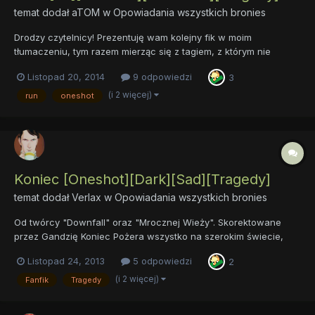
temat dodał
aTOM
w
Opowiadania wszystkich bronies
Drodzy czytelnicy! Prezentuję wam kolejny fik w moim
tłumaczeniu, tym razem mierząc się z tagiem, z którym nie
miałem jeszcze do czynienia, czyli romansem. Acz nie jest to
Listopad 20, 2014
9 odpowiedzi
3
romans w typowym tego słowa znaczeniu, bo aTOM normalnego
fika nigdy nie potrafi sobie wynaleźć Miłej lektury życzę. Opis:...
(i 2 więcej)
run
oneshot
Koniec [Oneshot][Dark][Sad][Tragedy]
temat dodał
Verlax
w
Opowiadania wszystkich bronies
Od twórcy "Downfall" oraz "Mrocznej Wieży". Skorektowane
przez Gandzię Koniec Pożera wszystko na szerokim świecie,
ptaki, zwierzęta, i drzewa, i kwiecie, kruszy żelazo i miażdży
Listopad 24, 2013
5 odpowiedzi
2
kamienie, jasną stal łamie, wysusza strumienie, królów zabija,
burzy dumne miasta, powala górę, co w ni...
(i 2 więcej)
Fanfik
Tragedy