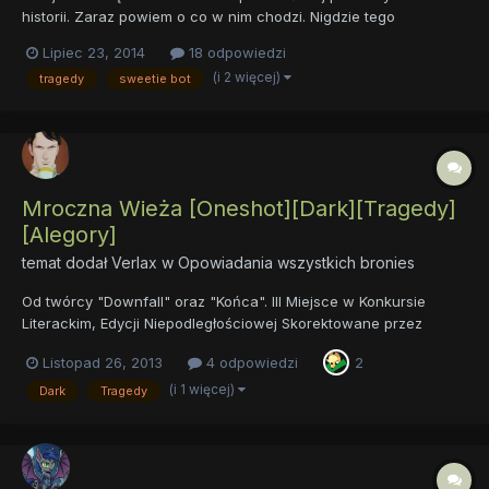
historii. Zaraz powiem o co w nim chodzi. Nigdzie tego
opowiadania nie wysyłałam, do żadnej strony tylko pisałam w
Lipiec 23, 2014
18 odpowiedzi
programie Word bo wolę jak wy mnie oceniacie zamiast innych
(i 2 więcej)
tragedy
sweetie bot
czytelników fanfików. A więc przejdę do fabuły. Pewnie znacie
Swe...
Mroczna Wieża [Oneshot][Dark][Tragedy]
[Alegory]
temat dodał
Verlax
w
Opowiadania wszystkich bronies
Od twórcy "Downfall" oraz "Końca". III Miejsce w Konkursie
Literackim, Edycji Niepodległościowej Skorektowane przez
Gandzię. Mroczna Wieża "Sir Swift Lancer pod Mroczną Wieżą
Listopad 26, 2013
4 odpowiedzi
2
stanął." Link : Mroczna Wieża
(i 1 więcej)
Dark
Tragedy