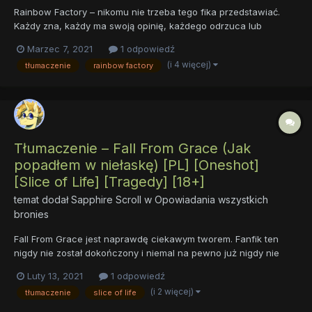
Rainbow Factory – nikomu nie trzeba tego fika przedstawiać.
Każdy zna, każdy ma swoją opinię, każdego odrzuca lub
przyciąga. Jeden z nieśmiertelnych symboli kucykowego gore
Marzec 7, 2021
1 odpowiedź
(co widać także po regulaminie tagowania tego forum). W takim
(i 4 więcej)
tłumaczenie
rainbow factory
razie po co nam kolejne tłumaczenie? Cóż,...
Tłumaczenie – Fall From Grace (Jak
popadłem w niełaskę) [PL] [Oneshot]
[Slice of Life] [Tragedy] [18+]
temat dodał
Sapphire Scroll
w
Opowiadania wszystkich
bronies
Fall From Grace jest naprawdę ciekawym tworem. Fanfik ten
nigdy nie został dokończony i niemal na pewno już nigdy nie
zostanie dokończony, lecz nie przeszkodziło mu to w wywarciu
Luty 13, 2021
1 odpowiedź
znacznego wpływu na resztę twórczości AuroryDawn. To
(i 2 więcej)
tłumaczenie
slice of life
właśnie tam pojawia się po raz pierwszy Cloud Cover, którą
znamy dob...