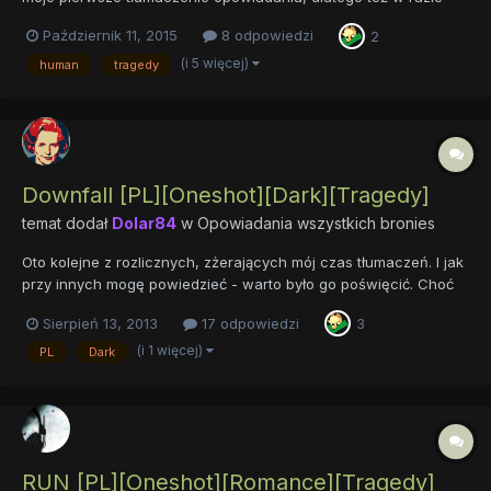
błędów uprasza się o zwracanie mi uwagi. Trafiłem na niego
Październik 11, 2015
8 odpowiedzi
2
dzięki Amolowi (dzięki!), a że tekst ujął mnie, postanowiłem go
przetłumaczyć...
(i 5 więcej)
human
tragedy
Downfall [PL][Oneshot][Dark][Tragedy]
temat dodał
Dolar84
w
Opowiadania wszystkich bronies
Oto kolejne z rozlicznych, zżerających mój czas tłumaczeń. I jak
przy innych mogę powiedzieć - warto było go poświęcić. Choć
akurat tłumaczenie tego opowiadania było nieco... kuriozalną
Sierpień 13, 2013
17 odpowiedzi
3
sytuacją, gdyż autorem jest Polak. A dokładnie dwóch. Znani
części naszego fandomu (szczególnie tej pisząco-tłumac...
(i 1 więcej)
PL
Dark
RUN [PL][Oneshot][Romance][Tragedy]