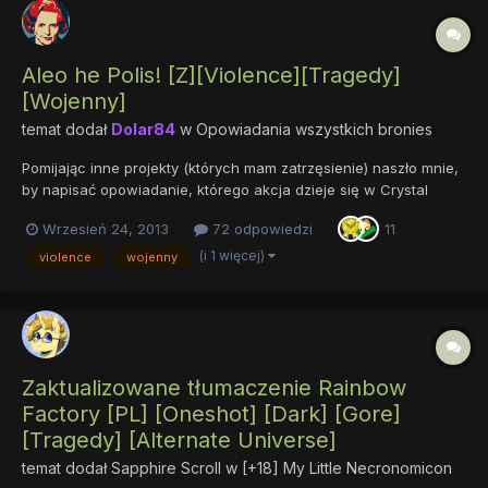
Aleo he Polis! [Z][Violence][Tragedy]
[Wojenny]
temat dodał
Dolar84
w
Opowiadania wszystkich bronies
Pomijając inne projekty (których mam zatrzęsienie) naszło mnie,
by napisać opowiadanie, którego akcja dzieje się w Crystal
Empire. A że historia jest czymś co lubię, postanowiłem sięgnąć
Wrzesień 24, 2013
72 odpowiedzi
11
do jednego z najtragiczniejszych wydarzeń w dziejach świata i
dostosować je na potrzeby zdobycia władzy przez nie...
(i 1 więcej)
violence
wojenny
Zaktualizowane tłumaczenie Rainbow
Factory [PL] [Oneshot] [Dark] [Gore]
[Tragedy] [Alternate Universe]
temat dodał
Sapphire Scroll
w
[+18] My Little Necronomicon