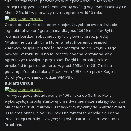
tutaj, na tym torze, położonym w miejscowości Le Mans we
Francji rozgrywa się każdemu znany wyścig wytrzymałościowy Le
Mans 24h, który pierwszy raz rozegrano w 1923 roku.
Circuit de la Sarthe to jeden z najdłuższych torów na świecie,
jego aktualna konfiguracja ma długość 13629 metrów. Był to
również bardzo niebezpieczny tor, głównie przez prostą
"Mulsanne Straight", na której w latach osiemdziesiątych
kierowcy osiągali prędkości dochodzące do 400km\h! Z tego
powodu w roku 1990 na tej prostej dodano 2 szykany, aby
ograniczyć rozwijane prędkości. Dzięki tej prostej, rekord
prędkości tego toru do teraz wynosi 405km\h (251.7 mil na
godzinę). Został ustalony 11 czerwca 1988 roku przez Rogera
Dorchy'ego w samochodzie WM P87.
Bugatti Circuit
Tor wyścigowy dobudowany w 1965 roku do Sarthe, który
wykorzystuje prostą startową oraz dwa pierwsze zakręty Dunlopa.
Ma długość 4180 metrów i jest wykorzystywany do wyścigów serii
DTM oraz MotoGP. W 1967 roku na tym torze odbyło się Grand
Prix Francji Formuły 1. Zwyciężcą był australijski kierowca Jack
Brabham.