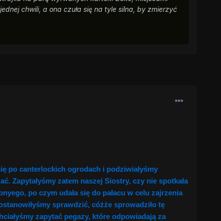
nej chwili, a ona czuła się na tyle silna, by zmierzyć
ię po canterlockich ogrodach i podziwiałyśmy
ć. Zapytałyśmy zatem naszej Siostry, czy nie spotkała
bnyego, po czym udała się do pałacu w celu zajrzenia
postanowiłyśmy sprawdzić, cóżże sprowadziło tę
hciałyśmy zapytać pegazy, które odpowiadają za