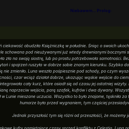
Niebawem... Prolog:
 ciekawość obudziła Księżniczkę w południe. Śniąc o swoich ukoc
le schowana pod nieużywanymi już wtedy drewnianymi bocznymi s
a zła na swoją siostrę, lub po prostu potrzebowała samotności. Be
ytań i spojrzeń ruszyła w dobrze sobie znanym kierunku. Szybko do
ię nie zmieniło. Luna weszła pośpiesznie pod schody, po czym wysz
ecności, czar wciąż działał dobrze, ukazując wąskie wejście do c
growała cały kurz, które osiadł się od czasu jej ostatniej wizyty.
cianę naprzeciw wejścia, parę szafek, kufrów i dwa dywany. Wszyst
 w Lunie mieszane uczucia. Wszystko to było znajome, tęskniła za 
humorze była przed wygnaniem, tym częściej przesiadywa
Jednak przyszłość tym się różni od przeszłośći, że możemy ją
kowe kufry pamiętające czasy sprzed konfliktu z Celestią, Luna na