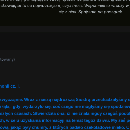
howujące to co najważniejsze, czyli treść. Wspomnienia wróciły w jed
się z nimi. Spojrzała na początek...
ytowany)
nii cz. I.
 zwyczajnie. Wraz z naszą najdroższą Siostrą przechadzałyśmy s
łąki, gdy wydarzyło się, coś czego nie mogłyśmy się spodziewa
szłych czasach. Stwierdziła ona, iż nie znała nigdy czegoś podo
h, w celu uzyskania informacyji na temat tegoż dziwu. My zaś 
ową, jakąż były chumry, z których padało czekoladowe mleko. C