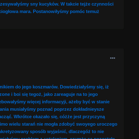
czesywałyśmy sny kucyków. W takcie tejże czynności
ęciogłowa mara. Postanowiłyśmy pomóc temuż
nikiem do jego koszmarów. Dowiedziałyśmy się, iż
e i boi się tegoż, jako zareaguje na to jego
zebowałyśmy więcej informacyji, ażeby być w stanie
zania musiałyśmy poznać poprzez dokładnieysze
cząć. Wkrótce okazało się, cóżże jest przyczyną
 mimo wielu starań nie mogła zdobyć swoyego uroczego
skonkretyzowany sposób wyjaśnić, dlaczegóż to nie
 miałyśmy problem z ustaleniem, czymże są pozostałe