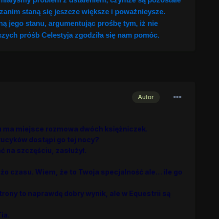
zanim staną się jeszcze większe i poważnieysze.
ą jego stanu, argumentując prośbę tym, iż nie
zych próśb Celestyja zgodziła się nam pomóc.
Autor
ku ma miejsce rozmowa dwóch księżniczek.
kucyków dostąpi go tej nocy?
ać na szczęściu, zasłużył.
użo czasu. Wiem, że to Twoja specjalność ale… ile go
strony to naprawdę dobry wynik, ale w Equestrii są
ia.