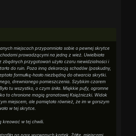
hanych miejscach przypomniała sobie o pewnej skrytce
chodami prowadzącymi na jedną z wież. Uwielbiała
z zbędnych przygotowań użyła czaru niewidzialności i
tarła do ruin. Poza inną dekoracją schodów (paskudny,
eptała formułkę-hasło niezbędną do otwarcia skrytki.
iemnego, drewnianego pomieszczenia. Szybkim czarem
 Było tu wszystko, o czym śniła. Miękkie pufy, ogromne
ko to chronione magią granatowej Księżniczki. Widok
tym miejscem, ale pamiętała również, że im w gorszym
ła w tej skrytce.
 kreować w tej chwili.
trafiła na parę wyrwanych kartek. Żółte, miejscami