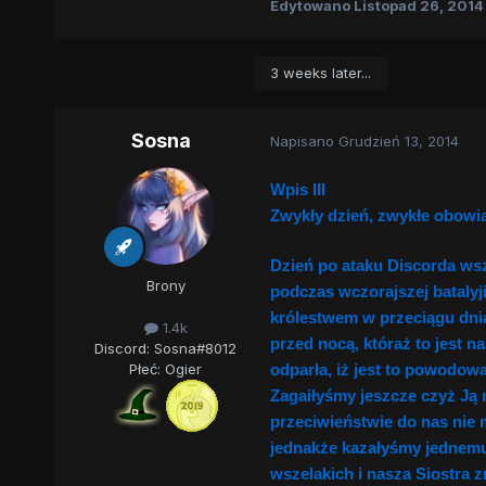
Edytowano
Listopad 26, 2014
3 weeks later...
Sosna
Napisano
Grudzień 13, 2014
Wpis III
Zwykły dzień, zwykłe obowi
Dzień po ataku Discorda wszy
Brony
podczas wczorajszej batalyj
królestwem w przeciągu dnia
1.4k
przed nocą, któraż to jest 
Discord: Sosna#8012
odparła, iż jest to powodowa
Płeć:
Ogier
Zagaiłyśmy jeszcze czyż Ją r
przeciwieństwie do nas nie
jednakże kazałyśmy jednemu 
wszelakich i nasza Siostra z