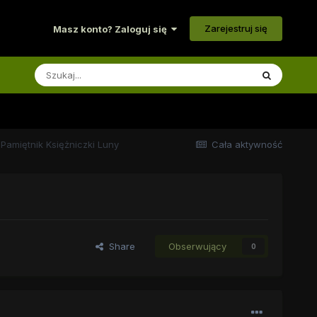
Zarejestruj się
Masz konto? Zaloguj się
Pamiętnik Księżniczki Luny
Cała aktywność
Share
Obserwujący
0