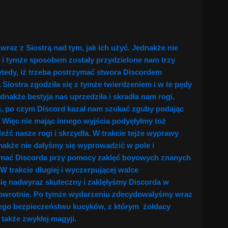
raz z Siostrą nad tym, jak ich użyć. Jednakże nie
e i tymże sposobem zostały przydzielone nam trzy
wtedy, iż trzeba postrzymać stwora Discordem
ostra zgodziła się z tymże twierdzeniem i w te pędy
nakże bestyja nas uprzedziła i skradła nam rogi,
ać, po czym Discord kazał nam szukać zguby podając
Więc nie mając innego wyjścia podyęłyłmy toż
źć nasze rogi i skrzydła. W trakcie tejże wyprawy
dnakże nie dałyśmy się wyprowadzić w pole i
zymać Discorda przy pomocy zaklęć boyowych znanych
 trakcie długiej i wyczerpującej walce
się nadwyraz skuteczny i zaklęłyśmy Discorda w
zpowrotnie. Po tymże wydarzeniu zdecydowałyśmy wraz
cego bezpieczeństwu kucyków, z którym żołdacy
także zwykłej magyji.