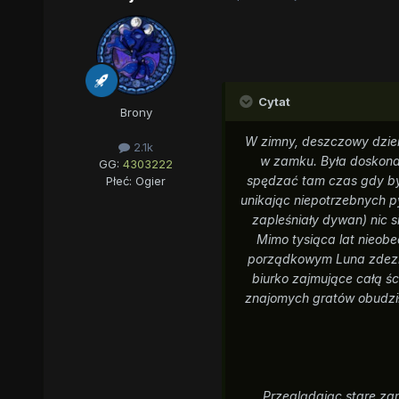
Cytat
Brony
W zimny, deszczowy dzień
2.1k
w zamku. Była doskona
GG:
4303222
spędzać tam czas gdy był
Płeć:
Ogier
unikając niepotrzebnych p
zapleśniały dywan) nic s
Mimo tysiąca lat nieob
porządkowym Luna zdezinte
biurko zajmujące całą ś
znajomych gratów obudził
Przeglądając stare zam