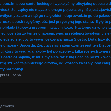
pocztmistrza canterlockiego i wysłałyśmy oficyjalną depeszę d
edź, że rządcy nie mayą zielonego pojęcia, czymże jest zjawis
nowiłyśmy zatem wziąć go na grzbiet i doprowadzić go do pałac
o drodze spostrzegłyśmy, cóż jest przyczyną jego stanu. Były to
 wielbłąda i tułowiu przypominającym kozę. Następne dziwne zj
eć, cóż stoi za tymże chaosem, więc przeteleportowałyśmy się 
edzieć się, cóż to wywnioskowała nasza Siostra. Dotarłszy do C
chaosu - Discorda. Zapytałyśmy zatem czymże jest ten Discord. 
, który to wygląda jakoby był połączony z kilku różnych zwierz
a siostra oznajmiła, iż musimy się wraz z nią udać na poszukiwa
trą szukać tajemniczego drzewa, od którego zależały losy całe
oty harmonyji.
przez Sosna
ytowany)