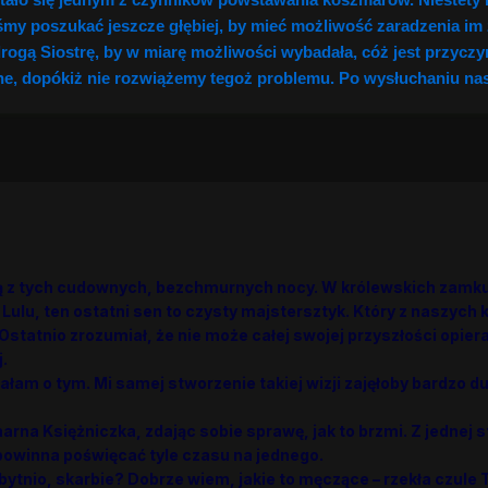
my poszukać jeszcze głębiej, by mieć możliwość zaradzenia im 
ogą Siostrę, by w miarę możliwości wybadała, cóż jest przyczyn
e, dopókiż nie rozwiążemy tegoż problemu. Po wysłuchaniu nas
dną z tych cudownych, bezchmurnych nocy. W królewskich zam
Lulu, ten ostatni sen to czysty majstersztyk. Który z naszych 
 Ostatnio zrozumiał, że nie może całej swojej przyszłości opier
.
ałam o tym. Mi samej stworzenie takiej wizji zajęłoby bardzo d
narna Księżniczka, zdając sobie sprawę, jak to brzmi. Z jednej 
 powinna poświęcać tyle czasu na jednego.
bytnio, skarbie? Dobrze wiem, jakie to męczące – rzekła czule T