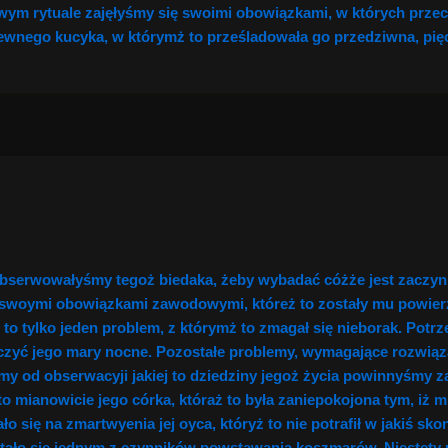
owym rytuale zajęłyśmy się swoimi obowiązkami, w których prze
ewnego kucyka, w którymż to prześladowała go przedziwna, pi
 obserwowałyśmy tegoż biedaka, żeby wybadać cóżże jest zaczyn
e swoymi obowiązkami zawodowymi, któreż to zostały mu powierzon
to tylko jeden problem, z którymż to zmagał się nieborak. Potr
czyć jego mary nocne. Pozostałe problemy, wymagające rozwią
my od obserwacyji jakiej to dziedziny jegoż życia powinnyśmy za
o mianowicie jego córka, któraż to była zaniepokojona tym, iż
ało się na zmartwyenia jej oyca, któryż to nie potrafił w jakiś 
stało się jednym z czynników powstawania koszmarów. Niestety