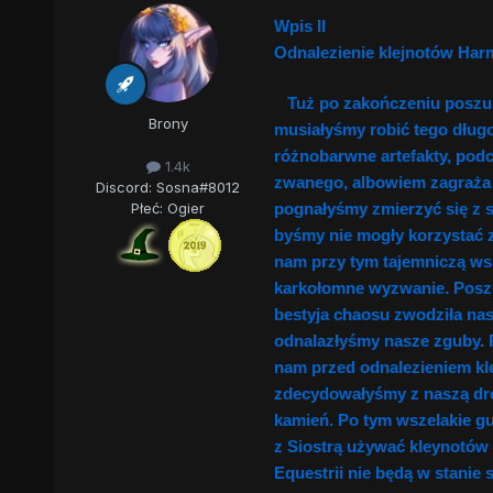
Wpis II
Odnalezienie klejnotów Harmo
Tuż po zakończeniu poszukiw
Brony
musiałyśmy robić tego długo
różnobarwne artefakty, podc
1.4k
zwanego, albowiem zagraża 
Discord: Sosna#8012
pognałyśmy zmierzyć się z s
Płeć:
Ogier
byśmy nie mogły korzystać z
nam przy tym tajemniczą ws
karkołomne wyzwanie. Poszuk
bestyja chaosu zwodziła nas
odnalazłyśmy nasze zguby. 
nam przed odnalezieniem kle
zdecydowałyśmy z naszą drog
kamień. Po tym wszelakie g
z Siostrą używać kleynotów
Equestrii nie będą w stanie