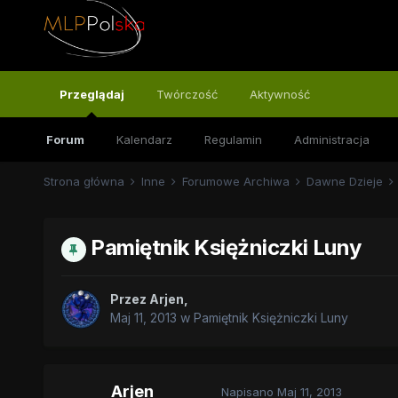
Przeglądaj
Twórczość
Aktywność
Forum
Kalendarz
Regulamin
Administracja
Strona główna
Inne
Forumowe Archiwa
Dawne Dzieje
Pamiętnik Księżniczki Luny
Przez
Arjen
,
Maj 11, 2013
w
Pamiętnik Księżniczki Luny
Arjen
Napisano
Maj 11, 2013