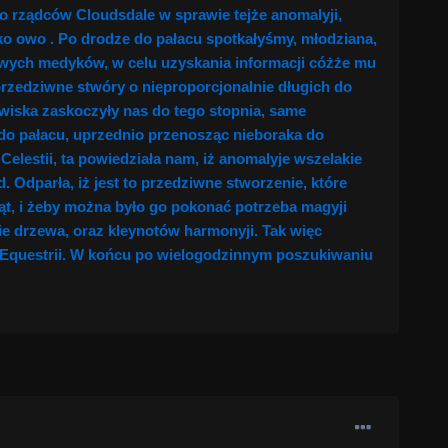
o rządców Cloudsdale w sprawie tejże anomalyji,
ko owo . Po drodze do pałacu spotkałyśmy, młodziana,
owych medyków, w celu uzyskania informacji cóżże mu
 przedziwne stwóry o nieproporcjonalnie długich do
awiska zaskoczyły nas do tego stopnia, same
do pałacu, uprzednio przenosząc nieboraka do
elestii, ta powiedziała nam, iż anomalyje wszelakie
Odparła, iż jest to przedziwne stworzenie, które
ąt, i żeby można było go pokonać potrzeba magyji
nie drzewa, oraz kleynotów harmonyji. Tak więc
j Equestrii. W końcu po wielogodzinnym poszukiwaniu