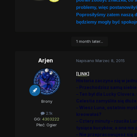
problemy, więc postanowiłyś
Poprosiłyśmy zatem naszą dr
będziemy mogły być spokojn
1 month later...
Arjen
Napisano
Marzec 8, 2015
[LINK]
Historia zaczyna się w je
– Przechodzisz samą siebie 
– Ten był dla Lucky Clovera.
Celestia zamyśliła się dłużej
Brony
– Wiesz Luna, ostatnio myśl
2.1k
kreowałaś?
GG:
4303222
– Cztery minuty – rzuciła Lu
Płeć:
Ogier
tysiące kucyków, a ona nie
– Nie przepracowujesz się z