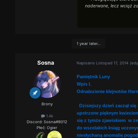
naderwane, lecz wciąż zac
1 year later...
Sosna
Napisano
Listopad 17, 2014
(ed
Pamiętnik Luny
Wpis I.
Odnalezienie klejnotów Harmo
Brony
Dzisiejszy dzień zaczął się
upstrzone pięknym kwieciem 
1.4k
się z tymże zjawiskiem w ze
Discord: Sosna#8012
do wszelakich ksiąg uczonyc
Płeć:
Ogier
niesłychaną anomalię pogod