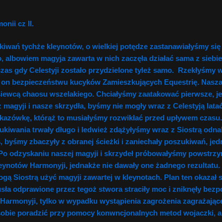
nii cz II.
ań tychże kleynotów, o wielkiej potędze zastanawiałyśmy się w
, albowiem magyja zawarta w nich zaczęła działać sama z siebi
zas gdy Celestyji zostało przydzielone tyleż samo. Rzekłyśmy 
on bezpieczeństwu kucyków Zamieszkujących Equestrię. Nasza Si
iewcą chaosu wszelakiego. Chciałyśmy zaatakować pierwsze, jed
 magyji i nasze skrzydła, byśmy nie mogły wraz z Celestyją lat
kazówkę, którąż to musiałyśmy rozwikłać przed upływem czasu. 
iwania trwały długo i ledwież zdążyłyśmy wraz z Siostrą odnale
, byśmy zbaczyły z obranej ścieżki i zaniechały poszukiwań, je
Po odzyskaniu naszej magyji i skrzydeł próbowałyśmy powstr
ynotów Harmonyji, jednakże nie dawały one żadnego rezultatu. W
ą Siostrą użyć magyji zawartej w kleynotach. Plan ten okazał 
usła odprawione przez tegoż stwora straciły moc i zniknęły be
 Harmonyji, tylko w wypadku wystąpienia zagrożenia zagrażają
 sobie poradzić przy pomocy konwncjonalnych metod wojaczki, a 