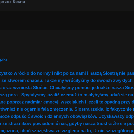
przez Sosna
ązki
stko wróciło do normy i nikt po za nami i naszą Siostrą nie pam
i ze stworem chaosu. Także my wróciłyśmy do swoich zwykłych 
 oraz wzniosła Słońce. Chciałyśmy pomóc, jednakże nasza Siostr
naszą porą. Spytałyśmy, azaliż czemuż to miałybyśmy udać się na
ne poprzez nadmiar emocyji wszelakich i jeżeli te opadną przyjd
ównież nie ogarnie fala zmęczenia. Siostra rzekła, iż faktycznie
 może odpuścić swoich dziennych obowiązków. Uzyskawszy odpo
ze strażników powiadomić nas, gdyby nasza Siostra źle się pocz
męczona, choć szczęśliwa ze względu na to, iż nic szczególnego 