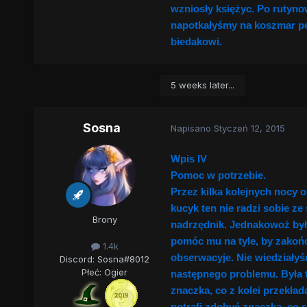
wzniosły księżyc. Po rutyn
napotkałyśmy na koszmar p
biedakowi.
5 weeks later...
Sosna
Napisano
Styczeń 12, 2015
Wpis IV
Pomoc w potrzebie.
Przez kilka kolejnych nocy
kucyk ten nie radzi sobie z
Brony
nadrzędnik. Jednakowoż był 
pomóc mu na tyle, by zakoń
1.4k
obserwacyje. Nie wiedziałyś
Discord: Sosna#8012
Płeć:
Ogier
następnego problemu. Była t
znaczka, co z kolei przekład
potrafi zdobyć znaczka, co 