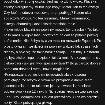
podchodził w stronę oczka. Jest na nią zły to widać. Klaczka
słyszy nieregularny stukot jego kopyt. Metal. Tak to ten dźwięk.
Czy ktoś tu uderza metalową rurą o podłogę? Kątem oka
zobaczyła Wooda. 'To ten nieśmiały. Mamy nieśmiałego,
silnego, chamską klacz i niezdarną słabą mnie.'
-Takie młode klaczki nie powinny mówić tak brzydko - 'No tak.'-
Ile ty masz w ogóle lat? -'poczekam na dalsze pytania później
coś o mnie'- Nie, żebyś była za mała na ratowanie Equestrii. Po
prostu uważam, że dzieci nie powinny widzieć tak strasznych
rzeczy, a boję się, że takie nasz czekają - Jest miły. Postaram
się być blisko niego , bezpieczniej dla mnie-A tak zapytam się z
ciekawości - jaki jest twój specjalny talent? Bo ja bardzo dobrze
obrabiam drewno i metal, nawet magicznie.
-Przepraszam. poniosło mnie.-powiedziała skruszona
pamiętając, że brzydkie słowa nie przypadają damie-Mam
jedenaście lat, moim talentem jest rysowanie i zmienianie
odcieni ołówka na 12 innych. Nic specjalnego, ale zawsze coś.
'Ech Gray. Wymyśl coś. On jest przerażony. O dziwo bardziej
niż ty' Klacz potrząsnęła głową.