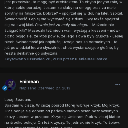
jest przeciwko, to mogę być architektem. To chyba jedyna rola, w
której sobie poradzę. Jestem za słaby na omegę oraz za mało
sprytny na fałszerza. Dobrze? - spojrzał się w dół, na kitel. Szpital.
Świadomość. Lepiej nie wychylać się z tłumu. Sky także spojrzał
się na swój kitel.
Pewnie jest za mały dla niego.
- Możecie nie
ściągać kitli? Maseczki też niech wam wystają z kieszeni - mówił
cicho bojąc się, że ktoś powie, że jego słowa były głupotą - Lepiej
niech świadomość jak najdłużej uznaje nas za normalnych - to
już powiedział ledwo słyszalnie, choć wystarczająco głośno, by
reszta delikatnie go usłyszała.
Edytowano
Czerwiec 26, 2013
przez PiekielneCiastko
Enimean
Napisano
Czerwiec 27, 2013
Lecę. Spadam.
Spadam w ciszę. W ciszę pośród której wibruje krzyk. Mój krzyk.
Głos odbija się echem od perłowo białych ścian pozbawionych
skazy. Jestem w pułapce. Krzyczę. Umieram. Ptak w złotej klatce
na środku pokoju. On też krzyczy. To jednak nie krzyk. To śpiew.