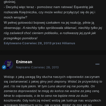
głośniej.
- Decyduj więc teraz - pomożesz nam ratować Equestrię jak
rozkazała Księżniczka, czy może wolisz przyłączyć się do jej i
moich wrogów?
W pełnej gotowości bojowej czekałem na jej reakcję, pilnie ją
obserwując.
A niechby tylko spróbowała skłamać, niechby tylko jej
róg zaświecił choć cieniem poblasku, a rozkwaszę jej pysk jak
przegniłego pomidora!
Edytowano
Czerwiec 28, 2013
przez Hilianus
Enimean
Napisano
Czerwiec 28, 2013
Widząc z jaką uwagą Sky słucha naszych odpowiedzi zaczynam
się zastanawiać z jakiej gliny jest ulepiony.
Widać że przywódcą to
jest. I to nie byle jakim. W tym Luna akurat się nie pomyliła. On
zamierza doprowadzić te misję do końca nie ważne za jaką cenę.
Mnie to odpowiada, o ile ta cena nie będzie mnie za dużo
kosztowała.
Gdy kończę mówić widzę jak lustruje nas wszystkich
wzrokiem błękitnych oczu. Jak ocenia.
Widać że zna się na