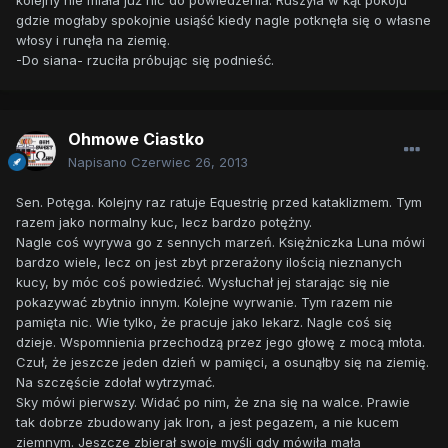
kolejny nie miała już nic do powiedzenia. Ruszyła w kąt pokoju
gdzie mogłaby spokojnie usiąść kiedy nagle potknęła się o własne
włosy i runęła na ziemię.
-Do siana- rzuciła próbując się podnieść.
Ohmowe Ciastko
Napisano
Czerwiec 26, 2013
Sen. Potęga. Kolejny raz ratuje Equestrię przed kataklizmem. Tym
razem jako normalny kuc, lecz bardzo potężny.
Nagle coś wyrywa go z sennych marzeń. Księżniczka Luna mówi
bardzo wiele, lecz on jest zbyt przerażony ilością nieznanych
kucy, by móc coś powiedzieć. Wysłuchał jej starając się nie
pokazywać zbytnio innym. Kolejne wyrwanie. Tym razem nie
pamięta nic. Wie tylko, że pracuje jako lekarz. Nagle coś się
dzieje. Wspomnienia przechodzą przez jego głowę z mocą młota.
Czuł, że jeszcze jeden dzień w pamięci, a osunąłby się na ziemię.
Na szczęście zdołał wytrzymać.
Sky mówi pierwszy. Widać po nim, że zna się na walce. Prawie
tak dobrze zbudowany jak Iron, a jest pegazem, a nie kucem
ziemnym. Jeszcze zbierał swoje myśli gdy mówiła mała