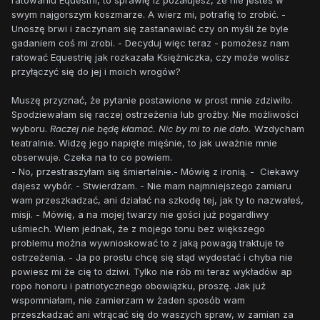
ratowaniu Equestrii, to sprawię iż pożałujesz, że nie jesteś w
swym najgorszym koszmarze. A wierz mi, potrafię to zrobić. -
Unoszę brwi i zaczynam się zastanawiać czy on myśli że byle
gadaniem coś mi zrobi. - Decyduj więc teraz - pomożesz nam
ratować Equestrię jak rozkazała Księżniczka, czy może wolisz
przyłączyć się do jej i moich wrogów?
Muszę przyznać, że pytanie postawione w prost mnie zdziwiło.
Spodziewałam się raczej ostrzeżenia lub groźby. Nie możliwości
wyboru.
Raczej nie będę kłamać. Nic by mi to nie dało.
Wzdycham
teatralnie. Widzę jego napięte mięśnie, to jak uważnie mnie
obserwuje. Czeka na to co powiem.
- No, przestraszyłam się śmiertelnie.- Mówię z ironią. - Ciekawy
dajesz wybór. - Stwierdzam. - Nie mam najmniejszego zamiaru
wam przeszkadzać, ani działać na szkodę tej, jak ty to nazwałeś,
misji. - Mówię, a na mojej twarzy nie gości już pogardliwy
uśmiech. Wiem jednak, że z mojego tonu bez większego
problemu można wywnioskować to z jaką powagą traktuje te
ostrzeżenia. - Ja po prostu chcę się stąd wydostać i chyba nie
powiesz mi że cię to dziwi. Tylko nie rób mi teraz wykładów ap
ropo honoru i patriotycznego obowiązku, proszę. Jak już
wspomniałam, nie zamierzam w żaden sposób wam
przeszkadzać ani wtrącać się do waszych spraw, w zamian za