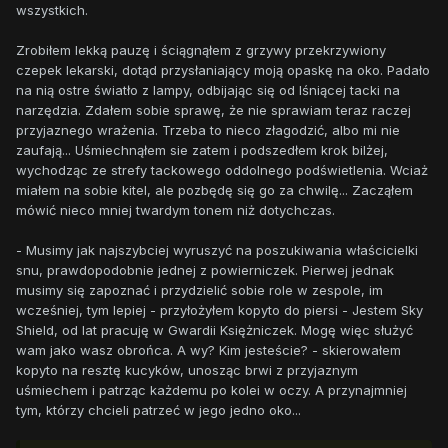
wszystkich.
Zrobiłem lekką pauzę i ściągnąłem z grzywy przekrzywiony
czepek lekarski, dotąd przysłaniający moją opaskę na oko. Padało
na nią ostre światło z lampy, odbijając się od lśniącej tacki na
narzędzia. Zdałem sobie sprawę, że nie sprawiam teraz raczej
przyjaznego wrażenia. Trzeba to nieco złagodzić, albo mi nie
zaufają... Uśmiechnąłem sie zatem i podszedłem krok bilżej,
wychodząc ze strefy tackowego oddolnego podświetlenia. Wciaż
miałem na sobie kitel, ale pozbędę się go za chwilę... Zacząłem
mówić nieco mniej twardym tonem niż dotychczas.
- Musimy jak najszybciej wyruszyć na poszukiwania właścicielki
snu, prawdopodobnie jednej z powierniczek. Pierwej jednak
musimy się zapoznać i przydzielić sobie role w zespole, im
wcześniej, tym lepiej - przyłożyłem kopyto do piersi - Jestem Sky
Shield, od lat pracuję w Gwardii Księżniczek. Mogę więc służyć
wam jako wasz obrońca. A wy? Kim jesteście? - skierowałem
kopyto na resztę kucyków, unosząc brwi z przyjaznym
uśmiechem i patrząc każdemu po kolei w oczy. A przynajmniej
tym, którzy chcieli patrzeć w jego jedno oko...