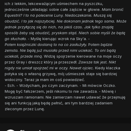
ich z lekkim, lekceważącym uśmiechem na pyszczku,
jednocześnie układając sobie całe zajście w głowie.
Mam bronić
Equestrii? I to na polecenie Luny. Niedoczekanie. Muszę się
obudzić. I to jak najszybciej. Nie dokonam jednak tego sama. Może
jednak przyłączę się do nich, na jakiś czas. Jak tylko znajdę
sposób żeby się obudzić, pryskam stąd. Niech sobie myśli że będę
go słuchała
. - Myślę kierując wzrok na Sky'a. -
Potem księżniczki dostaną to na co zasłużyły.
P
otem będzie
zemsta. Nie będę już musiała przed nimi uciekać. To oni będą
uciekali, przede mną
. Widzę spojrzenie kierowane na moje oczy
przez Gray i dreszcz który ja przeszedł.
Zawsze tak jest. Nikt
nigdy nie umiał spojrzeć mi w oczy. Nawet ojciec.
Kiedy klaczka
potyka się o własną grzywę, mój uśmieszek staje się bardziej
widoczny. Teraz ja mam im coś powiedzieć.
- Ech. - Wzdycham, po czym zaczynam. - Mi mówcie Oczko.
Mogę być fałszerzem, jeśli nikomu to nie zawadza. - Mówię i
wzruszam ramionami. Nie zamierzam nawet udawać że przejmuję
się ani funkcją jaką będę pełnić, ani tym bardziej zadaniem
zleconym przez Lunę.