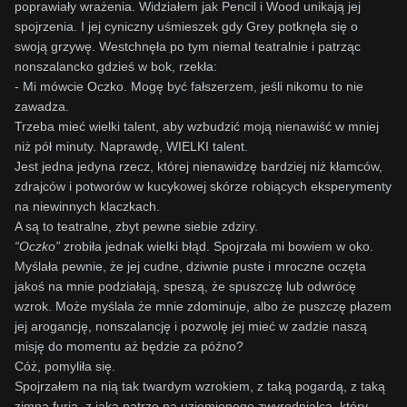
poprawiały wrażenia. Widziałem jak Pencil i Wood unikają jej
spojrzenia. I jej cyniczny uśmieszek gdy Grey potknęła się o
swoją grzywę. Westchnęła po tym niemal teatralnie i patrząc
nonszalancko gdzieś w bok, rzekła:
- Mi mówcie Oczko. Mogę być fałszerzem, jeśli nikomu to nie
zawadza.
Trzeba mieć wielki talent, aby wzbudzić moją nienawiść w mniej
niż pół minuty. Naprawdę, WIELKI talent.
Jest jedna jedyna rzecz, której nienawidzę bardziej niż kłamców,
zdrajców i potworów w kucykowej skórze robiących eksperymenty
na niewinnych klaczkach.
A są to teatralne, zbyt pewne siebie zdziry.
“Oczko”
zrobiła jednak wielki błąd. Spojrzała mi bowiem w oko.
Myślała pewnie, że jej cudne, dziwnie puste i mroczne oczęta
jakoś na mnie podziałają, speszą, że spuszczę lub odwrócę
wzrok. Może myślała że mnie zdominuje, albo że puszczę płazem
jej arogancję, nonszalancję i pozwolę jej mieć w zadzie naszą
misję do momentu aż będzie za późno?
Cóż, pomyliła się.
Spojrzałem na nią tak twardym wzrokiem, z taką pogardą, z taką
zimną furią
, z jaką patrzę na uziemionego zwyrodnialca, który