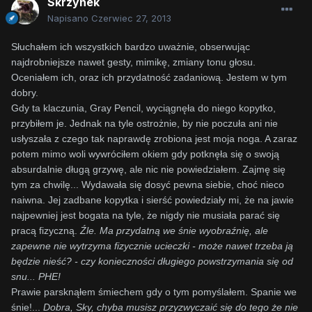
Skrzynek
Napisano
Czerwiec 27, 2013
Słuchałem ich wszystkich bardzo uważnie, obserwując
najdrobniejsze nawet gesty, mimikę, zmiany tonu głosu.
Oceniałem ich, oraz ich przydatność zadaniową. Jestem w tym
dobry.
Gdy ta klaczunia, Gray Pencil, wyciągnęła do niego kopytko,
przybiłem je. Jednak na tyle ostrożnie, by nie poczuła ani nie
usłyszała z czego tak naprawdę zrobiona jest moja noga. A zaraz
potem mimo woli wywróciłem okiem gdy potknęła się o swoją
absurdalnie długą grzywę, ale nic nie powiedziałem. Zajmę się
tym za chwilę... Wydawała się dosyć pewna siebie, choć nieco
naiwna. Jej zadbane kopytka i sierść powiedziały mi, że na jawie
najpewniej jest bogata na tyle, że nigdy nie musiała parać się
pracą fizyczną.
Źle. Ma przydatną we śnie wyobraźnię, ale
zapewne nie wytrzyma fizycznie ucieczki - może nawet trzeba ją
będzie nieść? - czy konieczności długiego powstrzymania się od
snu... PHE!
Prawie parsknąłem śmiechem gdy o tym pomyślałem. Spanie we
śnie!...
Dobra, Sky, chyba musisz przyzwyczaić się do tego że nie