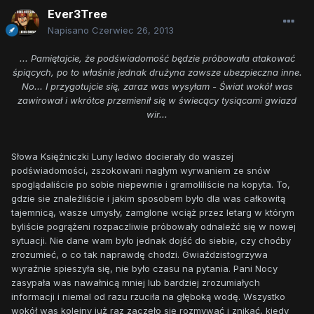
Ever3Tree
Napisano
Czerwiec 26, 2013
... Pamiętajcie, że podświadomość będzie próbowała atakować
śpiących, po to właśnie jednak drużyna zawsze ubezpieczna inne.
No... I przygotujcie się, zaraz was wysyłam - Świat wokół was
zawirował i wkrótce przemienił się w świecący tysiącami gwiazd
wir...
Słowa Księżniczki Luny ledwo docierały do waszej
podświadomości, zszokowani nagłym wyrwaniem ze snów
spoglądaliście po sobie niepewnie i gramoliliście na kopyta. To,
gdzie sie znaleźliście i jakim sposobem było dla was całkowitą
tajemnicą, wasze umysły, zamglone wciąż przez letarg w którym
byliście pogrążeni rozpaczliwie próbowały odnaleźć się w nowej
sytuacji. Nie dane wam było jednak dojść do siebie, czy choćby
zrozumieć, o co tak naprawdę chodzi. Gwiaździstogrzywa
wyraźnie spieszyła się, nie było czasu na pytania. Pani Nocy
zasypała was nawałnicą mniej lub bardziej zrozumiałych
informacji i niemal od razu rzuciła na głęboką wodę. Wszystko
wokół was kolejny już raz zaczęło się rozmywać i znikać, kiedy