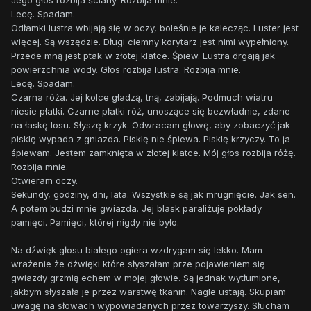
Jego głos rozbija ściany. Rozbija mnie.
Lecę. Spadam.
Odłamki lustra wbijają się w oczy, boleśnie je kalecząc. Luster jest
więcej. Są wszędzie. Długi ciemny korytarz jest nimi wypełniony.
Przede mną jest ptak w złotej klatce. Śpiew. Lustra drgają jak
powierzchnia wody. Głos rozbija lustra. Rozbija mnie.
Lecę. Spadam.
Czarna róża. Jej kolce gładzą, tną, zabijają. Podmuch wiatru
niesie płatki. Czarne płatki róż, unoszące się bezwładnie, zdane
na łaskę losu. Słyszę krzyk. Odwracam głowę, aby zobaczyć jak
pisklę wypada z gniazda. Pisklę nie śpiewa. Pisklę krzyczy. To ja
śpiewam. Jestem zamknięta w złotej klatce. Mój głos rozbija różę.
Rozbija mnie.
Otwieram oczy.
Sekundy, godziny, dni, lata. Wszystkie są jak mrugnięcie. Jak sen.
A potem budzi mnie gwiazda. Jej blask paraliżuje pokłady
pamięci. Pamięci, której nigdy nie było.
Na dźwięk głosu białego ogiera wzdrygam się lekko. Mam
wrażenie że dźwięki które słyszałam prze pojawieniem się
gwiazdy grzmią echem w mojej głowie. Są jednak wytłumione,
jakbym słyszała je przez warstwę tkanin. Nagle ustają. Skupiam
uwagę na słowach wypowiadanych przez towarzyszy. Słucham