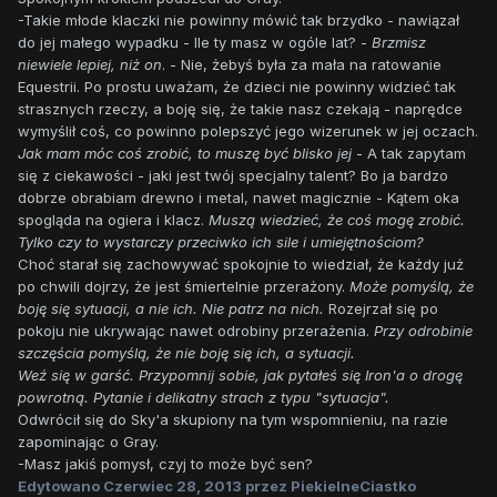
-Takie młode klaczki nie powinny mówić tak brzydko - nawiązał
do jej małego wypadku - Ile ty masz w ogóle lat? -
Brzmisz
niewiele lepiej, niż on
. - Nie, żebyś była za mała na ratowanie
Equestrii. Po prostu uważam, że dzieci nie powinny widzieć tak
strasznych rzeczy, a boję się, że takie nasz czekają - naprędce
wymyślił coś, co powinno polepszyć jego wizerunek w jej oczach.
Jak mam móc coś zrobić, to muszę być blisko jej
- A tak zapytam
się z ciekawości - jaki jest twój specjalny talent? Bo ja bardzo
dobrze obrabiam drewno i metal, nawet magicznie - Kątem oka
spogląda na ogiera i klacz.
Muszą wiedzieć, że coś mogę zrobić.
Tylko czy to wystarczy przeciwko ich sile i umiejętnościom?
Choć starał się zachowywać spokojnie to wiedział, że każdy już
po chwili dojrzy, że jest śmiertelnie przerażony.
Może pomyślą, że
boję się sytuacji, a nie ich. Nie patrz na nich.
Rozejrzał się po
pokoju nie ukrywając nawet odrobiny przerażenia.
Przy odrobinie
szczęścia pomyślą, że nie boję się ich, a sytuacji.
Weź się w garść. Przypomnij sobie, jak pytałeś się Iron'a o drogę
powrotną. Pytanie i delikatny strach z typu "sytuacja".
Odwrócił się do Sky'a skupiony na tym wspomnieniu, na razie
zapominając o Gray.
-Masz jakiś pomysł, czyj to może być sen?
Edytowano
Czerwiec 28, 2013
przez PiekielneCiastko