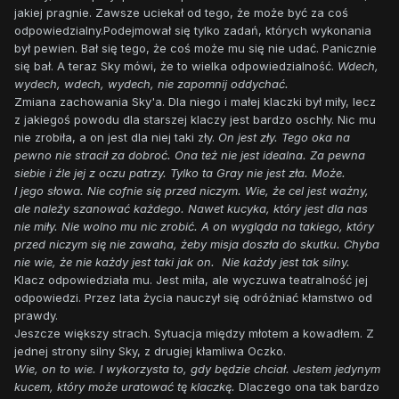
jakiej pragnie. Zawsze uciekał od tego, że może być za coś
odpowiedzialny.Podejmował się tylko zadań, których wykonania
był pewien. Bał się tego, że coś może mu się nie udać. Panicznie
się bał. A teraz Sky mówi, że to wielka odpowiedzialność.
Wdech,
wydech, wdech, wydech, nie zapomnij oddychać.
Zmiana zachowania Sky'a. Dla niego i małej klaczki był miły, lecz
z jakiegoś powodu dla starszej klaczy jest bardzo oschły. Nic mu
nie zrobiła, a on jest dla niej taki zły.
On jest zły. Tego oka na
pewno nie stracił za dobroć. Ona też nie jest idealna. Za pewna
siebie i źle jej z oczu patrzy. Tylko ta Gray nie jest zła. Może.
I jego słowa. Nie cofnie się przed niczym. Wie, że cel jest ważny,
ale należy szanować każdego. Nawet kucyka, który jest dla nas
nie miły. Nie wolno mu nic zrobić. A on wygląda na takiego, który
przed niczym się nie zawaha, żeby misja doszła do skutku. Chyba
nie wie, że nie każdy jest taki jak on. Nie każdy jest tak silny.
Klacz odpowiedziała mu. Jest miła, ale wyczuwa teatralność jej
odpowiedzi. Przez lata życia nauczył się odróżniać kłamstwo od
prawdy.
Jeszcze większy strach. Sytuacja między młotem a kowadłem. Z
jednej strony silny Sky, z drugiej kłamliwa Oczko.
Wie, on to wie. I wykorzysta to, gdy będzie chciał. Jestem jedynym
kuce
m, który może uratować tę klaczkę.
Dlaczego ona tak bardzo