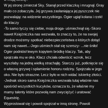
W jej stronę zmierzał Sky. Stanął przed klaczką i mrugnął. Gray
mało co zobaczyła. Jej grzywa zasłaniająca jej pyszczek nie
pozwalając na widzenie wszystkiego. Ogier ugiął kolana i rzekł
do klaczy
-To samo tyczy się ciebie, moja droga- uśmiechnął się.-Skoro
nawet Księżniczka nas wezwała, to znaczy to, że na swojej
drodze możemy spotkać niebezpieczeństwa o których dotąd
nam się nawet...-Jego uśmiech stał się szerszy- ...nie śniło!
Ogier podniósł lewym kopytem bródkę klaczy. Tak, aby
spojrzała mu w oko. Klacz chciała odwrócić wzrok, lecz
wyszłaby na jedną wielką strachajłę. Starczy już, potknięcie się
o własną grzywę i splamienie honoru rodziny. Spojrzała w jego
oko. Nie było straszne. Lecz było w nich widać iskierkę złości.
-Jednak skoro sama Księżniczka wezwała tutaj właśnie nas
spośród wszystkich kucyków, oznacza to, że właśnie my
mamy talenty które pozwolą nam zwyciężyć i uratować
Equestrię.
Wyprostował się i powoli spojrzał w inną stronę. Powoli