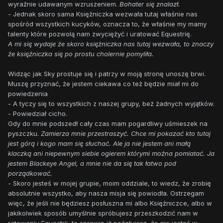
wyraźnie udawanym wzruszeniem.
Bohater się znalazł.
- Jednak skoro sama Księżniczka wezwała tutaj właśnie nas
spośród wszystkich kucyków, oznacza to, że właśnie my mamy
talenty które pozwolą nam zwyciężyć i uratować Equestrię.
A mi się wydaje że skoro księżniczka nas tutaj wezwała, to znaczy
że księżniczka się po prostu cholernie pomyliła.
Widząc jak Sky prostuje się i patrzy w moją stronę unoszę brwi.
Muszę przyznać, że jestem ciekawa co też będzie miał mi do
powiedzenia
- A tyczy się to wszystkich z naszej grupy, beż żadnych wyjątków.
- Powiedział cicho.
Gdy do mnie podszedł cały czas mam pogardliwy uśmieszek na
pyszczku.
Zamierza mnie przestraszyć. Chce mi pokazać kto tutaj
jest górą i kogo mam się słuchać. Ale ja nie jestem ani małą
klaczką ani niepewnym siebie ogierem którymi można pomiatać. Ja
jestem Blackeye Angel, a mnie nie da się tak łatwo pod
porządkować.
- Skoro jesteś w mojej grupie, moim oddziale, to wiedz, że zrobię
absolutnie wszystko, aby nasza misja się powiodła. Ostrzegam
więc, że jeśli nie będziesz posłuszna mi albo Księżniczce, albo w
jakikolwiek sposób umyślnie spróbujesz przeszkodzić nam w