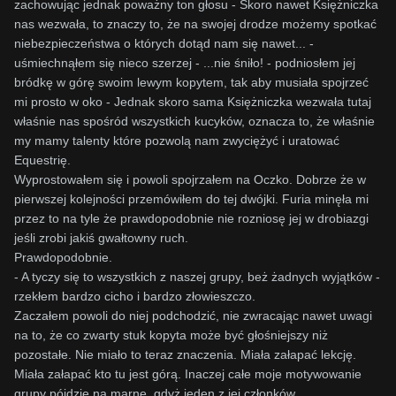
zachowując jednak poważny ton głosu - Skoro nawet Księżniczka
nas wezwała, to znaczy to, że na swojej drodze możemy spotkać
niebezpieczeństwa o których dotąd nam się nawet... -
uśmiechnąłem się nieco szerzej - ...nie śniło! - podniosłem jej
bródkę w górę swoim lewym kopytem, tak aby musiała spojrzeć
mi prosto w oko - Jednak skoro sama Księżniczka wezwała tutaj
właśnie nas
spośród wszystkich kucyków, oznacza to, że właśnie
my
mamy talenty które pozwolą nam zwyciężyć i uratować
Equestrię.
Wyprostowałem się i powoli spojrzałem na Oczko. Dobrze że w
pierwszej kolejności przemówiłem do tej dwójki. Furia minęła mi
przez to na tyle że prawdopodobnie nie rozniosę jej w drobiazgi
jeśli zrobi jakiś gwałtowny ruch.
Prawdopodobnie.
- A tyczy się to
wszystkich
z naszej grupy, beż żadnych wyjątków -
rzekłem bardzo cicho i bardzo złowieszczo.
Zaczałem powoli do niej podchodzić, nie zwracając nawet uwagi
na to, że co zwarty stuk kopyta może być głośniejszy niż
pozostałe. Nie miało to teraz znaczenia. Miała załapać lekcję.
Miała załapać kto tu jest górą. Inaczej całe moje motywowanie
grupy pójdzie na marne, gdyż jeden z jej członków