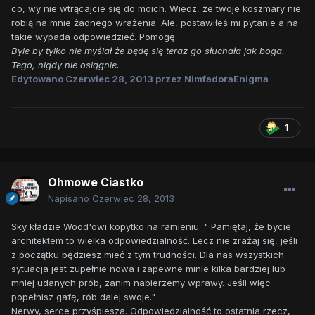
co, wy nie wtrącajcie się do moich. Wiedz, że twoje koszmary nie
robią na mnie żadnego wrażenia. Ale, postawiłeś mi pytanie a na
takie wypada odpowiedzieć. Pomogę.
Byle by tylko nie myślał że będę się teraz go słuchała jak boga.
Tego, nigdy nie osiągnie.
Edytowano
Czerwiec 28, 2013
przez NimfadoraEnigma
1
Ohmowe Ciastko
Napisano
Czerwiec 28, 2013
Sky kładzie Wood'owi kopytko na ramieniu. " Pamiętaj, że bycie
architektem to wielka odpowiedzialność. Lecz nie zrażaj się, jeśli
z początku będziesz mieć z tym trudności. Dla nas wszystkich
sytuacja jest zupełnie nowa i zapewne minie kilka bardziej lub
mniej udanych prób, zanim nabierzemy wprawy. Jeśli więc
popełnisz gafę, rób dalej swoje."
Nerwy, serce przyśpiesza. Odpowiedzialność to ostatnia rzecz,