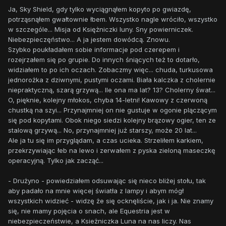
Ja, Sky Shield, gdy tylko wyciągnąłem kopyto po gwiazdę,
potrząsnąłem gwałtownie łbem. Wszystko nagle wróciło, wszystko
w szczególe... Misja od Księżniczki luny. Sny powierniczek.
Niebezpieczęństwo... A ja jestem dowódcą. Znowu.
Szybko poukładałem sobie informacje pod czerepem i
rozejrzałem się po grupie. Do innych śniących też to dotarło,
widziałem to po ich oczach. Zobaczmy więc... chuda, turkusowa
jednorożka z dziwnymi, pustymi oczami. Biała kalczka z cholernie
niepraktyczną, szarą grzywą... Ile ona ma lat? 13? Cholerny śwat...
O, pięknie, kolejny młokos, chyba 14-letni! Kawowy z czerwoną
chustką na szyi... Przynajmniej on nie gustuje w ogonie plączącym
się pod kopytami. Obok niego siedzi kolejny brązowy ogier, ten ze
stalową grzywą... No, przynajmniej już starszy, może 20 lat...
Ale ja tu się im przyglądam, a czas ucieka. Strzeliłem karkiem,
przekrzywiając łeb na lewo i zerwałem z pyska zieloną maseczkę
operacyjną. Tylko jak zacząć...
- Drużyno - powiedziałem odsuwając się nieco bliżej stołu, tak
aby padało na mnie więcej światła z lampy i abym mógł
wszystkich widzieć - widzę że się ocknęliście, jak i ja. Nie znamy
się, nie mamy pojęcia o snach, ale Equestria jest w
niebezpieczeństwie, a Ksieżniczka Luna na nas liczy. Nas