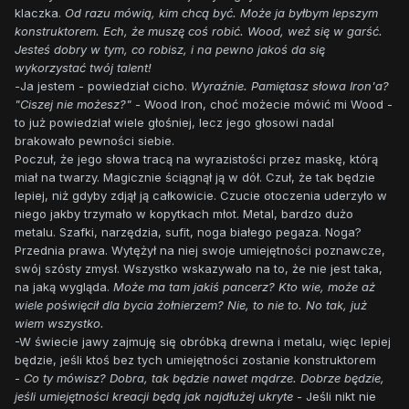
klaczka.
Od razu mówią, kim chcą być. Może ja byłbym lepszym
konstruktorem. Ech, że muszę coś robić. Wood, weź się w garść.
Jesteś dobry w tym, co robisz, i na pewno jakoś da się
wykorzystać twój talent!
-
Ja jestem - powiedział cicho.
Wyraźnie. Pamiętasz słowa Iron'a?
"Ciszej nie możesz?" -
Wood Iron, choć możecie mówić mi Wood -
to już powiedział wiele głośniej, lecz jego głosowi nadal
brakowało pewności siebie.
Poczuł, że jego słowa tracą na wyrazistości przez maskę, którą
miał na twarzy. Magicznie ściągnął ją w dół. Czuł, że tak będzie
lepiej, niż gdyby zdjął ją całkowicie. Czucie otoczenia uderzyło w
niego jakby trzymało w kopytkach młot. Metal, bardzo dużo
metalu. Szafki, narzędzia, sufit, noga białego pegaza. Noga?
Przednia prawa. Wytężył na niej swoje umiejętności poznawcze,
swój szósty zmysł. Wszystko wskazywało na to, że nie jest taka,
na jaką wygląda.
Może ma tam jakiś pancerz? Kto wie, może aż
wiele poświęcił dla bycia żołnierzem? Nie, to nie to. No tak, już
wiem wszystko.
-W świecie jawy zajmuję się obróbką drewna i metalu, więc lepiej
będzie, jeśli ktoś bez tych umiejętności zostanie konstruktorem
-
Co ty mówisz? Dobra, tak będzie nawet mądrze. Dobrze będzie,
jeśli umiejętności kreacji będą jak najdłużej ukryte -
Jeśli nikt nie