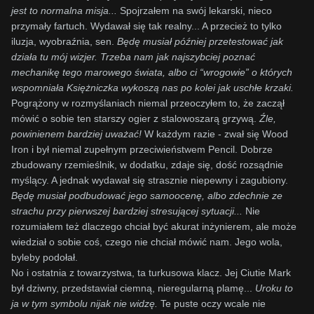
jest to normalna misja...
Spojrzałem na swój lekarski, nieco
przymały fartuch. Wydawał się tak realny... A przecież to tylko
iluzja, wyobraźnia, sen.
Będę musiał później przetestować jak
działa tu mój wizjer. Trzeba nam jak najszybciej poznać
mechanikę tego marowego świata, albo ci “wrogowie” o których
wspomniała Księżniczka wykoszą nas po kolei jak uschłe krzaki.
Pogrążony w rozmyślaniach niemal przeoczyłem to, że zaczął
mówić o sobie ten starszy ogier z stalowoszarą grzywą.
Źle,
powinienem bardziej uważać!
W każdym razie - zwał się Wood
Iron i był niemal zupełnym przeciwieństwem Pencil. Dobrze
zbudowany rzemieślnik, w dodatku, zdaje się, dość rozsądnie
myślący. A jednak wydawał się strasznie niepewny i zagubiony.
Będę musiał podbudować jego samoocenę, albo zdechnie ze
strachu przy pierwszej bardziej stresującej sytuacji...
Nie
rozumiałem też dlaczego chciał być akurat inżynierem, ale może
wiedział o sobie coś, czego nie chciał mówić nam. Jego wola,
byleby podołał.
No i ostatnia z towarzystwa, ta turkusowa klacz. Jej Ciutie Mark
był dziwny, przedstawiał ciemną, nieregularną plamę...
Uroku to
ja w tym symbolu nijak nie widzę.
Te puste oczy wcale nie