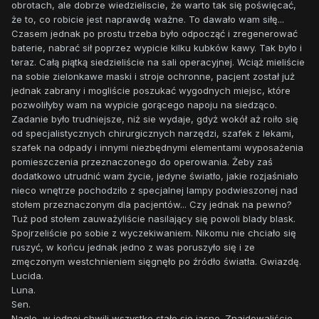
obrotach, ale dobrze wiedzieliscie, że warto tak się poświęcać,
że to, co robicie jest naprawdę ważne. To dawało wam siłę...
Czasem jednak po prostu trzeba było odpocząć i zregenerować
baterie, nabrać sił poprzez wypicie kilku kubków kawy. Tak było i
teraz. Całą piątką siedzieliście na sali operacyjnej. Wciąż mieliście
na sobie zielonkawe maski i stroje ochronne, pacjent został już
jednak zabrany i mogliście poszukać wygodnych miejsc, które
pozwoliłyby wam na wypicie gorącego napoju na siedząco.
Zadanie było trudniejsze, niż sie wydaje, gdyż wokół aż roiło się
od specjalistycznych chirurgicznych narzędzi, szafek z lekami,
szafek na odpady i innymi niezbędnymi elementami wyposażenia
pomieszczenia przeznaczonego do operowania. Żeby zaś
dodatkowo utrudnić wam życie, jedyne światło, jakie rozjaśniało
nieco wnętrze pochodziło z specjalnej lampy podwieszonej nad
stołem przeznaczonym dla pacjentów... Czy jednak na pewno?
Tuż pod stołem zauważyliście nasilający się powoli blady blask.
Spojrzeliście po sobie z wyczekiwaniem. Nikomu nie chciało się
ruszyć, w końcu jednak jedno z was poruszyło się i ze
zmęczonym westchnieniem sięgnęło po źródło światła. Gwiazdę.
Lucida.
Luna.
Sen.
Nagle, w jednej chwili wszystko stało się jasne. Znajdowaliście