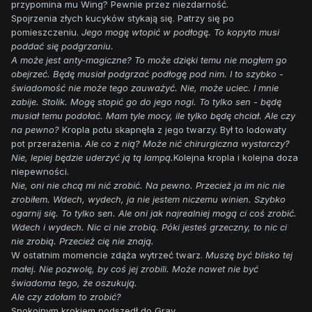
przypomina mu Wing? Pewnie przez niezdarność.
Spojrzenia złych kucyków stykają się. Patrzy się po
pomieszczeniu.
Jego mogę wtopić w podłogę. To kopyto musi
poddać się podgrzaniu.
A może jest anty-magiczne? To może dzięki temu nie mogłem go
obejrzeć. Będę musiał podgrzać podłogę pod nim. I to szybko -
świadomość nie może tego zauważyć. Nie, może uciec. I mnie
zabije. Stolik. Mogę stopić go do jego nogi. To tylko sen - będę
musiał temu podołać. Mam tyle mocy, ile tylko będę chciał. Ale czy
na pewno?
Kropla potu skapnęła z jego twarzy. Był to lodowaty
pot przerażenia.
Ale co z nią? Może nić chirurgiczna wystarczy?
Nie, lepiej będzie uderzyć ją tą lampą.
Kolejna kropla i kolejna doza
niepewności.
Nie, oni nie chcą mi nić zrobić. Na pewno. Przecież ja im nic nie
zrobiłem. Wdech, wydech, ja nie jestem niczemu winien. Szybko
ogarnij się. To tylko sen. Ale oni jak najrealniej mogą ci coś zrobić.
Wdech i wydech. Nic ci nie zrobią. Póki jesteś grzeczny, to nic ci
nie zrobią. Przecież cię nie znają.
W ostatnim momencie zdąża wytrzeć twarz.
Muszę być blisko tej
małej. Nie pozwolę, by coś jej zrobili. Może nawet nie być
świadoma tego, że oszukują.
Ale czy zdołam to zrobić?
Spokojnym krokiem podszedł do Gray.