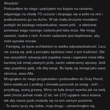
Woodzie!
Podszedłem do niego i położyłem mu kopyto na ramieniu,
odganiając na chwilę TO uczucie i skupiając się w pełni na nim i
podbudowaniu go na duchu. W tak małej drużynie musiałem
podejść do każdego indywidualnie, nawet jeśli... a właściwie
ponieważ
waga naszego zadania jest taka duża. Nie mogą
zawieść, żadne z nich. A moim zadaniem jest dopilnować, aby
mieli wysokie morale.
- Pamiętaj, że bycie architektem to wielka odpowiedzialność. Lecz
nie zrażaj się, jeśli z początku będziesz mieć z tym trudności. Dla
nas wszystkich sytuacja jest zupełnie nowa i zapewne minie kilka
bardziej lub mniej udanych prób, zanim nabierzemy wprawy. Jeśli
więc popełnisz gafę, rób dlaj swoje. Bo będę cię strzegł jako wasz
obrońca, wasz Alfa.
Mrugnąłem do niego przyjacielsko i podszedłem do Gray Pencil,
która wstała już z podłogi i chowała pyszczek za swoją - ech!... -
przydługą, szarą grzywą. Mimo że była dosyć wysoka jak na swój
wiek
(może jednak miała 12 lat, nie 13?)
ugiąłem nieco kolana,
tak aby nasze pyski znalazły się na tym samym poziomie.
- To samo tyczy się ciebie, moja droga - uśmiechnąłem się,