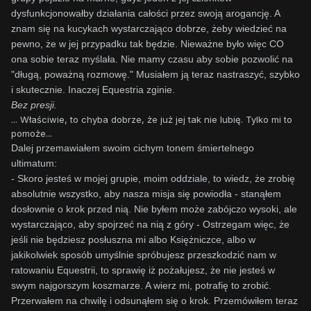
dysfunkcjonowałby działania całości przez swoją arogancję. A
znam się na kucykach wystarczająco dobrze, żeby wiedzieć na
pewno, że w jej przypadku tak będzie. Nieważne było więc CO
ona sobie teraz myślała. Nie mamy czasu aby sobie pozwolić na
"długą, poważną rozmowę." Musiałem ją teraz nastraszyć, szybko
i skutecznie. Inaczej Equestria zginie.
Bez presji.
... Właściwie, to chyba dobrze, że już jej tak nie lubię. Tylko mi to
pomoże...
Dalej przemawiałem swoim cichym tonem śmiertelnego
ultimatum:
- Skoro jesteś w mojej grupie, moim oddziale, to wiedz, że zrobię
absolutnie wszystko, aby nasza misja się powiodła - stanąłem
dosłownie o krok przed nią. Nie byłem może zabójczo wysoki, ale
wystarczająco, aby spojrzeć na nią z góry - Ostrzegam więc, że
jeśli nie będziesz posłuszna mi albo Księżniczce, albo w
jakikolwiek sposób umyślnie spróbujesz przeszkodzić nam w
ratowaniu Equestrii, to sprawię iż pożałujesz, że nie jesteś w
swym najgorszym koszmarze. A wierz mi, potrafię to zrobić.
Przerwałem na chwilę i odsunąłem się o krok. Przemówiłem teraz