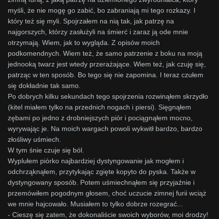
myśli, że nie mogę go zabić, bo zabraniają mi tego rozkazy. I
który też się myli. Spojrzałem na nią tak, jak patrzę na
najgorszych, którzy zasłużyli na śmierć i zaraz ją ode mnie
otrzymają. Wiem, jak to wygląda. Z opisów moich
podkomendnych. Wiem też, że samo patrzenie z boku na moją
jednooką twarz jest wtedy przerażające. Wiem też, jak czuję się,
patrząc w ten sposób. Bo tego się nie zapomina. I teraz czułem
się dokładnie tak samo.
Po dobrych kilku sekundach tego spojrzenia rozwinąłem skrzydło
(kitel miałem tylko na przednich nogach i piersi). Sięgnąłem
zębami po jedno z drobniejszych piór i pociągnąłem mocno,
wyrywając je. Na moich wargach powoli wykwitł bardzo, bardzo
złośliwy uśmiech.
W tym śnie czuje się ból.
Wyplułem piórko najbardziej dystyngowanie jak mogłem i
odchrząknąłem, przytykając zgięte kopyto do pyska. Także w
dystyngowany sposób. Potem uśmiechnąłem się przyjaźnie i
przemówiłem pogodnym głosem, choć uczucie zimnej furii wciąż
we mnie hajcowało. Musiałem to tylko dobrze rozegrać...
- Cieszę się zatem, że dokonaliście swoich wyborów, moi drodzy!