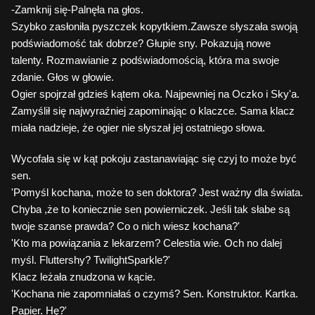
-Zamknij się-Palnęła na głos.
Szybko zasłoniła pyszczek kopytkiem.Zawsze słyszała swoją
podświadomość tak dobrze? Głupie sny. Pokazują nowe
talenty. Rozmawianie z podświadomością, która ma swoje
zdanie. Głos w głowie.
Ogier spojrzał gdzieś kątem oka. Najpewniej na Oczko i Sky'a.
Zamyślił się najwyraźniej zapominając o klaczce. Sama klacz
miała nadzieje, że ogier nie słyszał jej ostatniego słowa.
Wycofała się w kąt pokoju zastanawiając się czyj to może być
sen.
'Pomyśl kochana, może to sen doktora? Jest ważny dla świata.
Chyba ,że to koniecznie sen powierniczek. Jeśli tak słabe są
twoje szanse prawda? Co o nich wiesz kochana?'
'Kto ma powiązania z lekarzem? Celestia wie. Och no dalej
myśl. Fluttershy? TwilightSparkle?'
Klacz leżała znudzona w kącie.
'Kochana nie zapomniałaś o czymś? Sen. Konstruktor. Kartka.
Papier. Hę?'