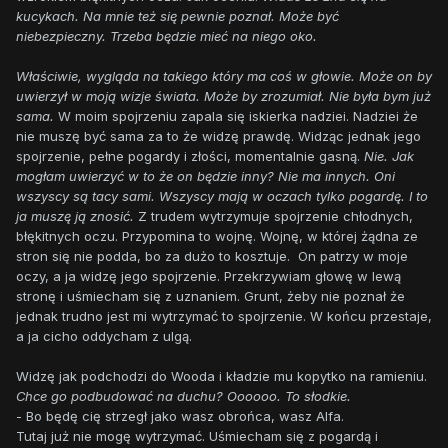
kucykach. Na mnie też się pewnie poznał. Może być
niebezpieczny. Trzeba będzie mieć na niego oko.
Właściwie, wygląda na takiego który ma coś w głowie. Może on by
uwierzył w moją wizje świata. Może by zrozumiał. Nie była bym już
sama.
W moim spojrzeniu zapala się iskierka nadziei. Nadziei że
nie muszę być sama za to że widzę prawdę. Widząc jednak jego
spojrzenie, pełne pogardy i złości, momentalnie gasną.
Nie. Jak
mogłam uwierzyć w to że on będzie inny? Nie ma innych. Oni
wszyscy są tacy sami. Wszyscy mają w oczach tylko pogardę. I to
ja muszę ją znosić.
Z trudem wytrzymuje spojrzenie chłodnych,
błękitnych oczu. Przypomina to wojnę. Wojnę, w której żądna ze
stron się nie podda, bo za dużo to kosztuje. On patrzy w moje
oczy, a ja widzę jego spojrzenie. Przekrzywiam głowę w lewą
stronę i uśmiecham się z uznaniem. Grunt, żeby nie poznał że
jednak trudno jest mi wytrzymać to spojrzenie. W końcu przestaje,
a ja cicho oddycham z ulgą.
Widzę jak podchodzi do Wooda i kładzie mu kopytko na ramieniu.
Chce go podbudować na duchu? Oooooo. To słodkie.
- Bo będę cię strzegł jako wasz obrońca, wasz Alfa.
Tutaj już nie mogę wytrzymać. Uśmiecham się z pogardą i