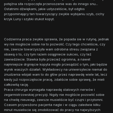
potężna siła rozpoczęła przenoszenie was do innego snu...
Ostatnimi dźwiękami, jakie usłyszeliście, był odgłos
przypominający ten towarzyszący zwykle wybijaniu szyb, cichy
krzyk Luny i szybki stukot kopyt.
Codzienna praca zwykle sprawia, że popada sie w rutynę, jednak
wy nie mogliscie sobie na to pozwolić. Czy tego chcieliście, czy
nie, zawsze towarzyszyła wam odrobina stresu związana z
obawą o to, czy tym razem osiągniecie sukces, czy też
zawiedziecie. Stawka była przecież ogromna, a nawet
najmniejsze drgnięcie kopyta mogło przesądzić o tym, jaki będzie
wynik waszych działań. Wykładowcy na uniwersytecie niemal do
znudzenia wbijali wam to do głów przez naprawdę wiele lat, lecz
kiedy już rozpoczęliscie pracę, zdaliście sobie sprawę, że mieli
całkowitą rację.
Praca chirurga wymagała naprawdę stalowych nerwów i
zegarmistrzowskiej precyzji. Nigdy nie mogliście pozowlić sobie
na chwilę nieuwagi, zawsze musieliście być czujni i przytomni.
Czasem przywożono pacjenta nagle i w ciągu zaledwie kilku
minut musieliscie się zmobilizować do pracy na najwyższych