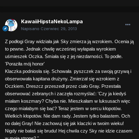
KawaiiHipstaNekoLampa
Napisano
Czerwiec 29, 2013
Z podłogi Gray widziała jak Sky zmierza ją wzrokiem. Ocenia ją
to pewne. Jednak chwilę wcześniej wyłapała wyrokiem
uśmieszek Oczka. Śmiała się z jej niezdarności. To podłe.
'Poraziła mój honor'
Klaczka podniosła się. Schowała pyszczek za swoją grzywą i
obserwowała kapitana drużyny. Zmierzał się wzrokiem z
Oczkiem. Dreszcz przeszedł przez ciało Gray. Przestała
obserwować zebranych i zaczęła rozmyślać: 'Czy ja kiedyś
miałam koszmary? Chyba nie. Mieszkałam w luksusach więc
czego miałabym się bać? Teraz jestem w sercu kłopotów.
Wielkich kłopotów. Nie dam rady. Jestem tylko balastem. Och
no dalej Gray! Nie zachowuj się jak klaczki w twoim wieku!
Nigdy nie bałaś się brudu! Hej chwila czy Sky nie idzie czasem
w moją stronę? "