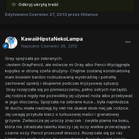
Odkryj ukrytą treść
Edytowano
Czerwiec 27, 2013
przez Hilianus
KawaiiHipstaNekoLampa
Napisano
Czerwiec 26, 2013
Gray spojrzała po zebranych.
-Jestem GrayPencil, ale mówcie mi Gray albo Penci-Wyciągnęła
kopytko w stronę szefa drużyny- Chętnie zostanę konstruktorką
mam bowiem bardzo rozbudowaną wyobraźnię i potrafię
zachować spokój i skupienie podczas kryzysowej sytuacji.
Gray rozejrzała się po pomieszczeniu, pełno ostrych narzędzi.
Jej rodzice nigdy nie pozwoliliby jej używać noża albo przebywać
w jego otoczeniu. Spojrzała na zebrane kuce... była najmłodsza.
W duchu miała nadzieję by nikt nie skakał obok niej jak rodzice.
Jej uwagę przykuła klacz o turkusowej maści i granatowej
grzywie. Zwłaszcza jej uroczy znaczek : zwykła plama na boku,
która nie zdradzała talentu klaczy i jej oczy wielkie przerażające
czarne oczy. Pencil przeszedł dreszcz. Rozejrzała się po raz