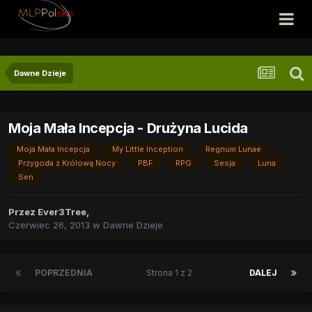
Dawne Dzieje
Moja Mała Incepcja - Drużyna Lucida
Moja Mała Incepcja
My Little Inception
Regnum Lunae
Przygoda z Królową Nocy
PBF
RPG
Sesja
Luna
Sen
Przez
Ever3Tree
,
Czerwiec 26, 2013
w
Dawne Dzieje
POPRZEDNIA
Strona 1 z 2
DALEJ