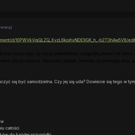
owany)
ocument/d/10PWVkVqiQLZQ_XvzL6kpihxNDE9GK_h_-b2T0hAw5V8/edit
nia mimo tego, że swoją pełnoletność osiągnęła prawie rok temu. [
eniem się po mieście.
Wszystko jednak zmieniło się pewnego dnia, g
"
uczyć się być samodzielna. Czy jej się uda? Dowiecie się tego w tym 
!
ów
iu całości
inków do każdej przygódki