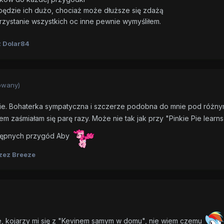
 będzie ich dużo, chociaż może dłuższe się zdażą
zystanie wszystkich oc inne pewnie wymyśliłem.
 Dolar84
owany)
nie. Bohaterka sympatyczna i szczerze podobna do mnie pod różn
iem zaśmiałam się parę razy. Może nie tak jak przy "Pinkie Pie learn
stępnych przygód Aby
zez Breeze
, kojarzy mi się z "Kevinem samym w domu", nie wiem czemu