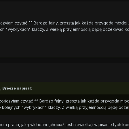
ńczyłam czytać ^^ Bardzo fajny, zresztą jak każda przygoda młodej 
nych "wybrykach" klaczy. Z wielką przyjemnością będę oczekiwać k
, Breeze napisał:
skończyłam czytać ^^ Bardzo fajny, zresztą jak każda przygoda młod
a o kolejnych "wybrykach" klaczy. Z wielką przyjemnością będę ocz
moja praca, jaką wkładam (chociaż jest niewielka) w pisanie tych 