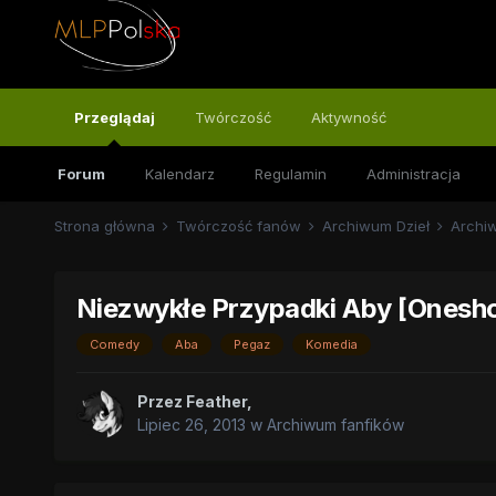
Przeglądaj
Twórczość
Aktywność
Forum
Kalendarz
Regulamin
Administracja
Strona główna
Twórczość fanów
Archiwum Dzieł
Archi
Niezwykłe Przypadki Aby [Onesh
Comedy
Aba
Pegaz
Komedia
Przez
Feather
,
Lipiec 26, 2013
w
Archiwum fanfików