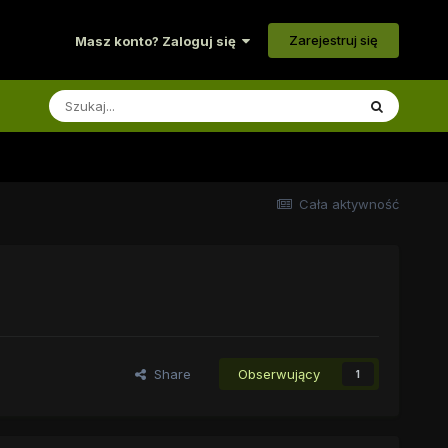
Zarejestruj się
Masz konto? Zaloguj się
Cała aktywność
Share
Obserwujący
1