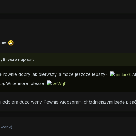
inie
, Breeze napisał:
ał równie dobry jak pierwszy, a może jeszcze lepszy?
Ak
chcę. Write more, please
mi odbiera dużo weny. Pewnie wieczorami chłodniejszymi będę pisać,
owany)