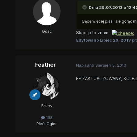
Dnia 29.07.2013 o 12:40
Będę więcej pisał, ale gorąc 
Gość
Skąd ja to znam
Edytowano
Lipiec 29, 2013
pr
Feather
Napisano
Sierpień 5, 2013
FF ZAKTUALIZOWANY, KOLEJ
Brony
168
Płeć:
Ogier