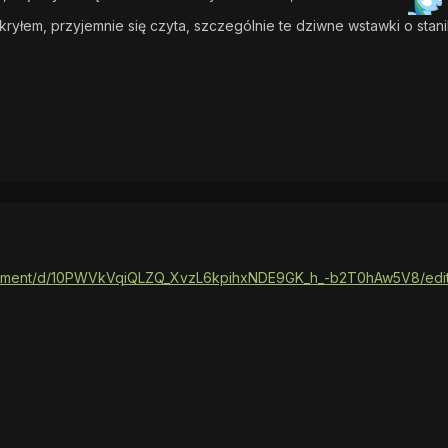
ryłem, przyjemnie się czyta, szczególnie te dziwne wstawki o stan
cument/d/10PWVkVqiQLZQ_XvzL6kpihxNDE9GK_h_-b2T0hAw5V8/edit?