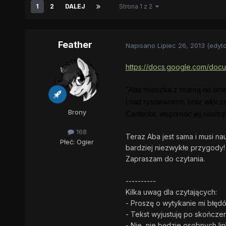
1
2
DALEJ
Strona 1 z 2
Feather
Napisano
Lipiec 26, 2013
(edyt
https://docs.google.com/d
"Aba mieszka z mamą od urodze
i nad rysowaniem, oraz włócz
Brony
Canterlot, wspomóc jej siostrę
168
Teraz Aba jest sama i musi na
Płeć:
Ogier
bardziej niezwykłe przygody
Zapraszam do czytania.
----------
Kilka uwag dla czytających:
- Proszę o wytykanie mi błęd
- Tekst wyjustuję po skończen
- Nie, nie będzie osobnych l