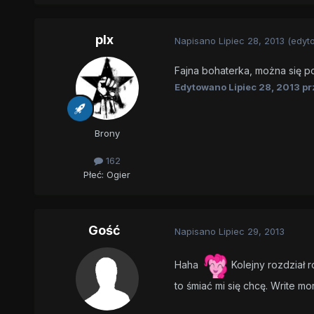
plx
Napisano
Lipiec 28, 2013
(edyt
Fajna bohaterka, można się 
Edytowano
Lipiec 28, 2013
pr
Brony
162
Płeć:
Ogier
Gość
Napisano
Lipiec 29, 2013
Haha
Kolejny rozdział 
to śmiać mi się chcę. Write m