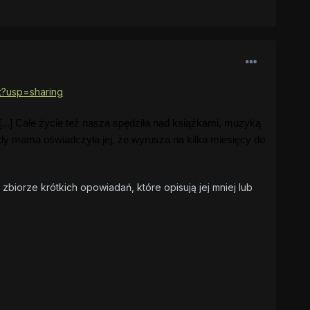
?usp=sharing
...]
Całe życie też nasza spędziła nad książkami, muzyką
dy mama oświadczyła jej, że wyrusza na kilka miesięcy do
zbiorze krótkich opowiadań, które opisują jej mniej lub