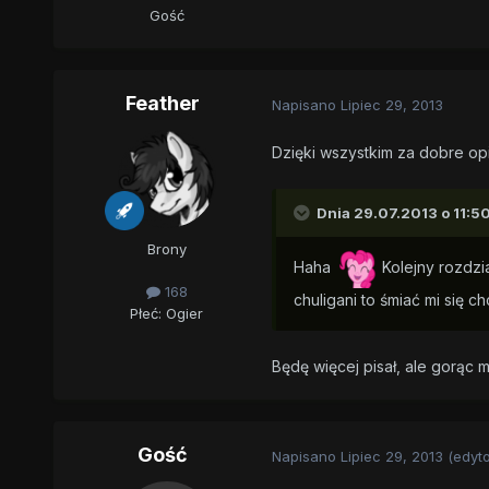
Gość
Feather
Napisano
Lipiec 29, 2013
Dzięki wszystkim za dobre op
Dnia 29.07.2013 o 11:50
Brony
Haha
Kolejny rozdzi
168
chuligani to śmiać mi się 
Płeć:
Ogier
Będę więcej pisał, ale gorąc 
Gość
Napisano
Lipiec 29, 2013
(edyt