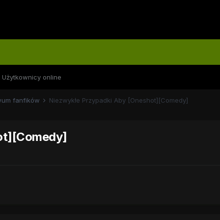
Użytkownicy online
wum fanfików
Niezwykłe Przypadki Aby [Oneshot][Comedy]
ot][Comedy]