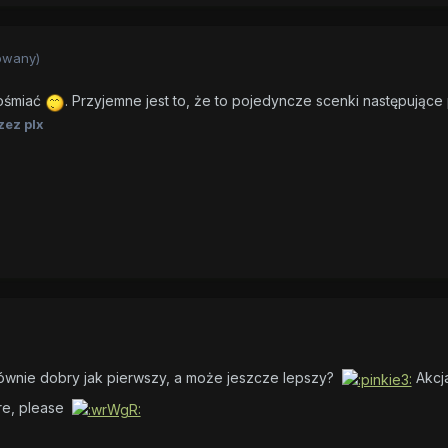
owany)
pośmiać
. Przyjemne jest to, że to pojedyncze scenki następując
zez plx
równie dobry jak pierwszy, a może jeszcze lepszy?
Akcja
ore, please