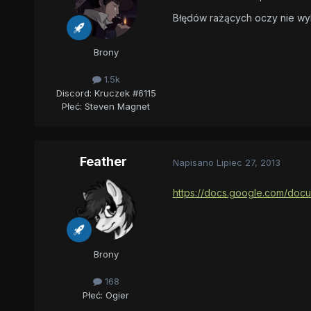
Błędów rażących oczy nie wyk
Brony
1.5k
Discord: Kruczek #6115
Płeć:
Steven Magnet
Feather
Napisano
Lipiec 27, 2013
https://docs.google.com/do
Brony
168
Płeć:
Ogier