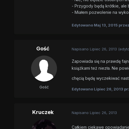
- Przygody będą krótkie, ale
- Miałem pozwolenie na wykor
Edytowano
Maj 13, 2015
przez
Gość
Napisano
Lipiec 26, 2013
(edyt
Zapowiada się na prawdę faj
książkami też niezła. Nie pow
chęcią będę wyczekiwać na
Gość
Edytowano
Lipiec 26, 2013
pr
Kruczek
Napisano
Lipiec 26, 2013
Całkiem ciekawe opowiadanie