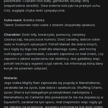
pasemkami. Czasami nosi biały...garniturek/ bluzkę/ strój
(niepotrzebne skreślić). Dwa srebrne kolczyki na prawym uchu.
Cóż, wygląda chyba dość sympatycznie.
Cutie mark:
Butelka mleka
Talent: Doskonale radzi sobie z dziećmi (wspaniały opiekun).
Charakter:
Dość miły, towarzyski, pomocny, cierpliwy
(zazwyczaj), ma poczucie humoru. Dość zaradny, dobrze sobie
radzi w trudnych sytuacjach. Potrafi kłamać dla dobra innych,
lecz nigdy by tego nie zrobił dla własnego zysku. Jest trochę
roztrzepany i zapominalski, czasami zapomina co miał zrobić, czy
zapomni o jakimś wydarzeniu lub obietnicy. Jest gadatliwy więc
potrafi niechcący wyjawić czyjś sekret, lub informację którą dany
kucyk nie powinien usłyszeć.
Historia:
Jego matka Mighty Rain zajmowała się pogodą w Manehattenie,
zarabiała tak na życie, była dobra i opiekuńcza. Shuffling Charm,
ojciec Shim'a był nielegalnym przemytnikiem narkotyków z
Manehattenu do Canterlot (kto powiedział że nie ma dopalaczy w
Equestrii?), zarabiał na tym sporo, miał znajomości więc nigdy go
nie złapano na przemycie, wszelacy ochroniarze byli dość chętni