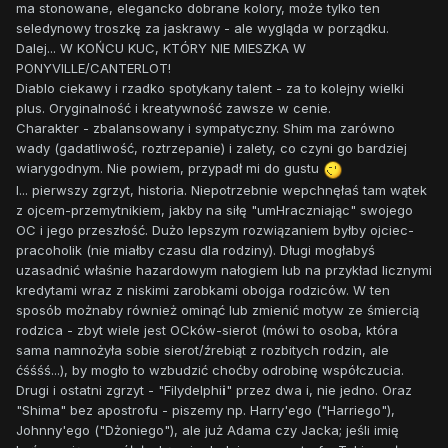
ma stonowane, elegancko dobrane kolory, może tylko ten
seledynowy troszkę za jaskrawy - ale wygląda w porządku.
Dalej... W KOŃCU KUC, KTÓRY NIE MIESZKA W
PONYVILLE/CANTERLOT!
Diablo ciekawy i rzadko spotykany talent - za to kolejny wielki
plus. Oryginalność i kreatywność zawsze w cenie.
Charakter - zbalansowany i sympatyczny. Shim ma zarówno
wady (gadatliwość, roztrzepanie) i zalety, co czyni go bardziej
wiarygodnym. Nie powiem, przypadł mi do gustu
I... pierwszy zgrzyt, historia. Niepotrzebnie wepchnęłaś tam wątek
z ojcem-przemytnikiem, jakby na siłę "umHraczniając" swojego
OC i jego przeszłość. Dużo lepszym rozwiązaniem byłby ojciec-
pracoholik (nie miałby czasu dla rodziny). Długi mogłabyś
uzasadnić właśnie hazardowym nałogiem lub na przykład licznymi
kredytami wraz z niskimi zarobkami obojga rodziców. W ten
sposób możnaby również ominąć lub zmienić motyw ze śmiercią
rodzica - zbyt wiele jest OCków-sierot (mówi to osoba, która
sama namnożyła sobie sierot/źrebiąt z rozbitych rodzin, ale
ćśśśś...), by mogło to wzbudzić choćby odrobinę współczucia.
Drugi i ostatni zgrzyt - "Filydelphi
i
" przez dwa i, nie jedno. Oraz
"Shima" bez apostrofu - piszemy np. Harry'ego ("Harriego"),
Johnny'ego ("Dżoniego"), ale już Adama czy Jacka; jeśli imię