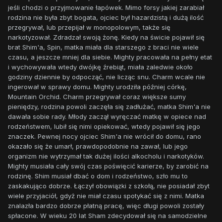
jeśli chodzi o przyjmowanie łapówek. Mimo forsy jakiej zarabiał
rodzina nie była zbyt bogata, ojciec był hazardzistą i dużą ilość
przegrywał, lub przepijał w monopolowym, także się
narkotyzował. Zdradzał swoją żonę. Kiedy na świcie pojawił się
brat Shim'a, Spin, matka miała dla starszego z braci nie wiele
czasu, a jeszcze mniej dla siebie. Mighty pracowała na pełny etat
i wychowywała wtedy dwójkę źrebiąt, miała zaledwie około
godziny dziennie by odpocząć, nie licząc snu. Charm wcale nie
ingerował w sprawy domu. Mighty urodziła później córkę,
Mountain Orchid. Charm przegrywał coraz większe sumy
pieniędzy, rodzina powoli zaczęła się zadłużać, matka Shim'a nie
dawała sobie rady. Młody zaczął wyręczać matkę w opiece nad
rodzeństwem, lubił się nimi opiekować, wtedy pojawił się jego
znaczek. Pewnej nocy ojciec Shim'a nie wrócił do domu, rano
okazało się że umarł, prawdopodobnie na zawał, lub jego
organizm nie wytrzymał tak dużej ilości alkocholu i narkotyków.
Mighty musiała cały swój czas poświęcić karierze, by zarobić na
rodzinę. Shim musiał dbać o dom i rodzeństwo, szło mu to
zaskakująco dobrze. Łączył obowiązki z szkołą, nie posiadał zbyt
wiele przyjaciół, gdyż nie miał czasu spotykać się z nimi. Matka
znalazła bardzo dobrze płatną pracę, więc długi powoli zostały
spłacone. W wieku 20 lat Sham zdecydował się na samodzielne