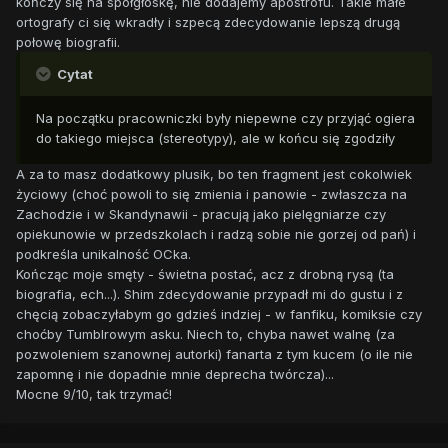
kończy się na spółgłoskę, nie dodajemy apostrofu. Takie małe
ortografy ci się wkradły i szpecą zdecydowanie lepszą drugą
połowę biografii.
Cytat
Na początku pracowniczki były niepewne czy przyjąć ogiera
do takiego miejsca (stereotypy), ale w końcu się zgodziły
A za to masz dodatkowy plusik, bo ten fragment jest cokolwiek
życiowy (choć powoli to się zmienia i panowie - zwłaszcza na
Zachodzie i w Skandynawii - pracują jako pielęgniarze czy
opiekunowie w przedszkolach i radzą sobie nie gorzej od pań) i
podkreśla unikalność OCka.
Kończąc moje smęty - świetna postać, acz z drobną rysą (ta
biografia, ech...). Shim zdecydowanie przypadł mi do gustu i z
chęcią zobaczyłabym go gdzieś indziej - w fanfiku, komiksie czy
choćby Tumblrowym asku. Niech to, chyba nawet walnę (za
pozwoleniem szanownej autorki) fanarta z tym kucem (o ile nie
zapomnę i nie dopadnie mnie deprecha twórcza)...
Mocne 9/10, tak trzymać!