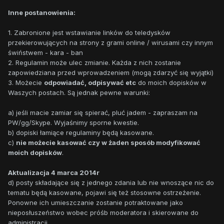
Inne postanowienia:
1. Zabronione jest wstawianie linków do teledysków
przekierowujących na strony z grami online / wirusami czy innym
świństwem - kara - ban
2. Regulamin może ulec zmianie. Każda z nich zostanie
zapowiedziana przed wprowadzeniem (mogą zdarzyć się wyjątki)
3. Możecie
odpowiadać, odpisywać etc
do moich dopisków w
Waszych postach. Są jednak pewne warunki:
a) jeśli macie zamiar się spierać, pluć jadem - zapraszam na
PW/gg/Skype. Wyjaśnimy sporne kwestie.
b) dopiski łamiące regulaminy będą kasowane.
c)
nie możecie kasować czy w żaden sposób modyfikować
moich dopisków
.
Aktualizacja 4 marca 2014r
d) posty składające się z jednego zdania lub nie wnoszące nic do
tematu będą kasowane, pojawi się też stosowne ostrzeżenie.
Ponowne ich umieszczanie zostanie potraktowane jako
nieposłuszeństwo wobec próśb moderatora i skierowane do
administracji.