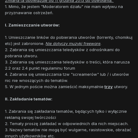
Zmiana ta obowiązuje od 11 grudnia 2013 do odwołania.
1. Mimo, że jestem "Moderatorem działu" nie mam wpływu na
przyznawanie ostrzeżeń.
I. Zamieszczanie utworów:
1. Umieszczanie linków do pobierania utworów (torrenty, chomikuj
etc) jest zabronione.
Nie dotyczy muzyki freeware
.
2. Zabrania się umieszczania teledysków z odnośnikami do
pobrania utworu.
3. Zabrania się umieszczania teledysków o treści, która narusza
2.2 oraz 2.4 punkt regulaminu forum
4. Zabrania się umieszczania tzw "screamerów" lub / i utworów
nic nie wnoszących do tematów.
5. W jednym poście można zamieścić maksymalnie
trzy
utwory.
II. Zakładanie tematów:
1. Zabrania się zakładania tematów, będących tylko i wyłącznie
reklamą swojej twórczości
2. Tematy proszę zakładać w odpowiednich dla nich miejscach.
3. Nazwy tematów nie mogą być wulgarne, rasistowskie, obrażać
innych użytkowników etc.