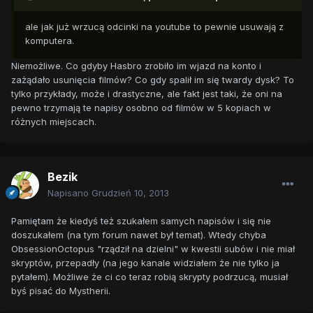
ale jak już wrzucą odcinki na youtube to pewnie usuwają z
komputera.
Niemożliwe. Co gdyby Hasbro zrobiło im wjazd na konto i
zażądało usunięcia filmów? Co gdy spalił im się twardy dysk? To
tylko przykłady, może i drastyczne, ale fakt jest taki, że oni na
pewno trzymają te napisy osobno od filmów w 5 kopiach w
różnych miejscach.
Bezik
Napisano
Grudzień 10, 2013
Pamiętam że kiedyś też szukałem samych napisów i się nie
doszukałem (na tym forum nawet był temat). Wtedy chyba
ObsessionOctopus "rządził na dzielni" w kwestii subów i nie miał
skryptów, przepadły (na jego kanale widziałem że nie tylko ja
pytałem). Możliwe że ci co teraz robią skrypty podrzucą, musiał
byś pisać do Mystherii.