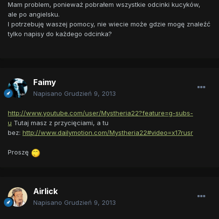
Mam problem, ponieważ pobrałem wszystkie odcinki kucyków,
ale po angielsku.
I potrzebuję waszej pomocy, nie wiecie może gdzie mogę znaleźć
tylko napisy do każdego odcinka?
Faimy
Napisano
Grudzień 9, 2013
http://www.youtube.com/user/Mystheria22?feature=g-subs-
u
Tutaj masz z przycięciami, a tu
bez:
http://www.dailymotion.com/Mystheria22#video=x17rusr
Proszę
Airlick
Napisano
Grudzień 9, 2013