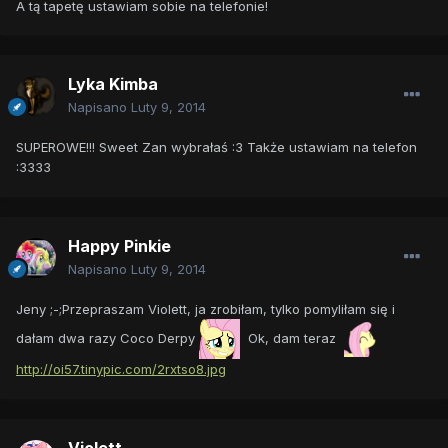
A tą tapetę ustawiam sobie na telefonie!
Lyka Kimba
Napisano
Luty 9, 2014
SUPEROWE!!! Sweet Zan wybrałaś :3 Także ustawiam na telefon
:3333
Happy Pinkie
Napisano
Luty 9, 2014
Jeny ;-;Przepraszam Violett, ja zrobiłam, tylko pomyliłam się i
dałam dwa razy Coco Derpy
Ok, dam teraz
http://oi57.tinypic.com/2rxtso8.jpg