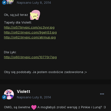
Napisano
Luty 8, 2014
Ok, są już teraz
Tapety dla Violett:
http://oi57.tinypic.com/xc3vvr.jpg
http://oi62.tinypic.com/9geh53.jpg
http://oi62.tinypic.com/atrmup.jpg
Dla Lyki:
http://oi60.tinypic.com/10770r7.jpg
Oby się podobały. Ja jestem osobiście zadowolona ;>
Violett
Napisano
Luty 8, 2014
OMG, są świetne
A mogłabyś zrobić wersję z Pinkie i Luną? :3