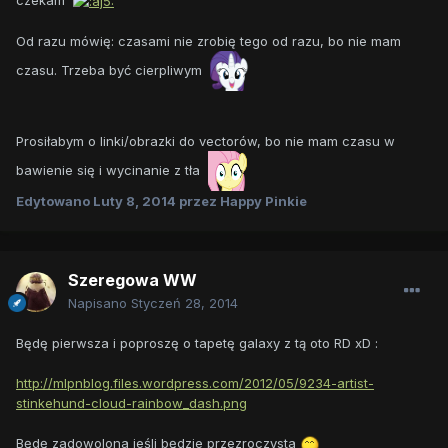
Od razu mówię: czasami nie zrobię tego od razu, bo nie mam
czasu. Trzeba być cierpliwym
Prosiłabym o linki/obrazki do vectorów, bo nie mam czasu w
bawienie się i wycinanie z tła
Edytowano
Luty 8, 2014
przez Happy Pinkie
Szeregowa WW
Napisano
Styczeń 28, 2014
Będę pierwsza i poproszę o tapetę galaxy z tą oto RD xD :
http://mlpnblog.files.wordpress.com/2012/05/9234-artist-
stinkehund-cloud-rainbow_dash.png
Będę zadowolona jeśli będzie przezroczysta