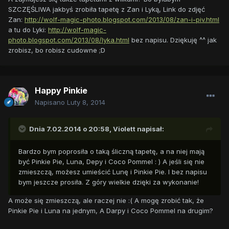
SZCZĘŚLIWA jakbyś zrobiła tapetę z Zan i Lyką, Link do zdjęć
Zan:
http://wolf-magic-photo.blogspot.com/2013/08/zan-i-piv.html
a tu do Lyki:
http://wolf-magic-
photo.blogspot.com/2013/08/lyka.html
bez napisu. Dziękuję ^^ jak
zrobisz, bo robisz cudowne ;D
Happy Pinkie
Napisano
Luty 8, 2014
Dnia 7.02.2014 o 20:58, Violett napisał:
Bardzo bym poprosiła o taką śliczną tapetę, a na niej mają
być Pinkie Pie, Luna, Depy i Coco Pommel : ) A jeśli się nie
zmieszczą, możesz umieścić Lunę i Pinkie Pie. I bez napisu
bym jeszcze prosiła. Z góry wielkie dzięki za wykonanie!
A może się zmieszczą, ale raczej nie :( A mogę zrobić tak, że
Pinkie Pie i Luna na jednym, A Darpy i Coco Pommel na drugim?