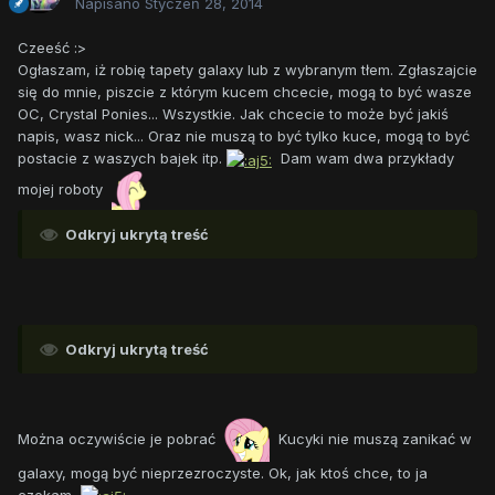
Napisano
Styczeń 28, 2014
Czeeść :>
Ogłaszam, iż robię tapety galaxy lub z wybranym tłem. Zgłaszajcie
się do mnie, piszcie z którym kucem chcecie, mogą to być wasze
OC, Crystal Ponies... Wszystkie. Jak chcecie to może być jakiś
napis, wasz nick... Oraz nie muszą to być tylko kuce, mogą to być
postacie z waszych bajek itp.
Dam wam dwa przykłady
mojej roboty
Odkryj ukrytą treść
Odkryj ukrytą treść
Można oczywiście je pobrać
Kucyki nie muszą zanikać w
galaxy, mogą być nieprzezroczyste. Ok, jak ktoś chce, to ja
czekam