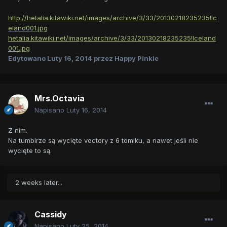
http://hetalia.kitawiki.net/images/archive/3/33/20130218235235!Ic
eland001.jpg
hetalia.kitawiki.net/images/archive/3/33/20130218235235!Iceland
001.jpg
Edytowano
Luty 16, 2014
przez Happy Pinkie
Mrs.Octavia
Napisano
Luty 16, 2014
Z nim.
Na tumblrze są wycięte vectory z 6 tomiku, a nawet jeśli nie
wycięte to są.
2 weeks later...
Cassidy
Napisano
Luty 25, 2014