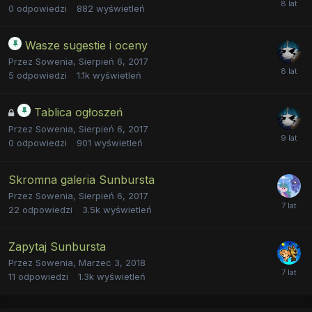
0
odpowiedzi
882
wyświetleń
Wasze sugestie i oceny
Przez
Sowenia
,
Sierpień 6, 2017
5
odpowiedzi
1.1k
wyświetleń
Tablica ogłoszeń
Przez
Sowenia
,
Sierpień 6, 2017
0
odpowiedzi
901
wyświetleń
Skromna galeria Sunbursta
Przez
Sowenia
,
Sierpień 6, 2017
22
odpowiedzi
3.5k
wyświetleń
Zapytaj Sunbursta
Przez
Sowenia
,
Marzec 3, 2018
11
odpowiedzi
1.3k
wyświetleń